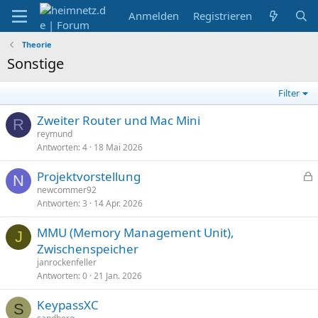
Anmelden
Registrieren
Theorie
Sonstige
Filter
Zweiter Router und Mac Mini
R
reymund
Antworten
4
18 Mai 2026
Projektvorstellung
N
e
newcommer92
Antworten
3
14 Apr. 2026
s
p
MMU (Memory Management Unit),
e
J
Zwischenspeicher
r
janrockenfeller
r
Antworten
0
21 Jan. 2026
t
KeypassXC
S