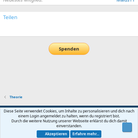
Teilen
E-Mail
Link
Spenden
Theorie
Default-Theme
Diese Seite verwendet Cookies, um Inhalte zu personalisieren und dich nach
einem Login angemeldet zu halten, wenn du registriert bist.
Nutzungsbedingungen
Datenschutz
Hilfe und Impressum
Start
Durch die weitere Nutzung unserer Webseite erklärst du dich damit
R
einverstanden.
Obe
S
S
Akzeptieren
Erfahre mehr...
®
Community platform by XenForo
© 2010-2026 XenForo Ltd.