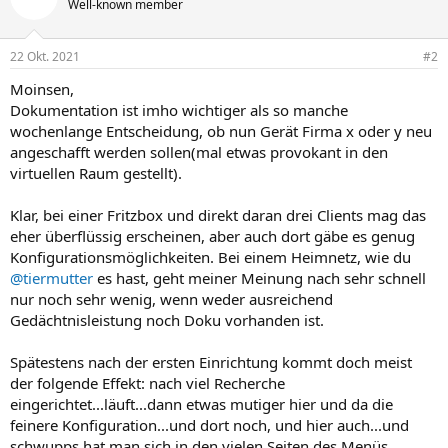
Well-known member
i
o
n
22 Okt. 2021
#2
e
n
Moinsen,
:
Dokumentation ist imho wichtiger als so manche
wochenlange Entscheidung, ob nun Gerät Firma x oder y neu
angeschafft werden sollen(mal etwas provokant in den
virtuellen Raum gestellt).
Klar, bei einer Fritzbox und direkt daran drei Clients mag das
eher überflüssig erscheinen, aber auch dort gäbe es genug
Konfigurationsmöglichkeiten. Bei einem Heimnetz, wie du
@tiermutter
es hast, geht meiner Meinung nach sehr schnell
nur noch sehr wenig, wenn weder ausreichend
Gedächtnisleistung noch Doku vorhanden ist.
Spätestens nach der ersten Einrichtung kommt doch meist
der folgende Effekt: nach viel Recherche
eingerichtet...läuft...dann etwas mutiger hier und da die
feinere Konfiguration...und dort noch, und hier auch...und
schwupps hat man sich in den vielen Seiten des Menüs