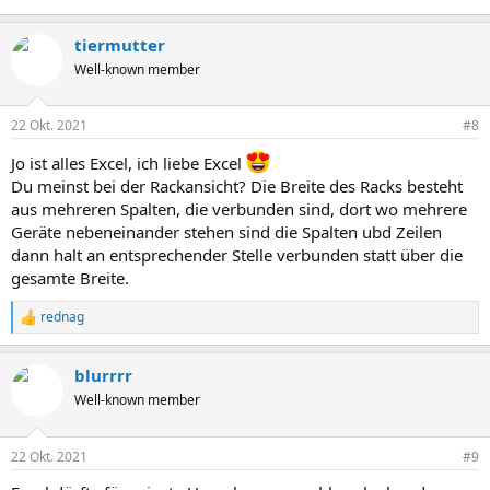
tiermutter
Well-known member
22 Okt. 2021
#8
Jo ist alles Excel, ich liebe Excel
Du meinst bei der Rackansicht? Die Breite des Racks besteht
aus mehreren Spalten, die verbunden sind, dort wo mehrere
Geräte nebeneinander stehen sind die Spalten ubd Zeilen
dann halt an entsprechender Stelle verbunden statt über die
gesamte Breite.
rednag
R
e
a
blurrrr
k
t
Well-known member
i
o
n
22 Okt. 2021
#9
e
n