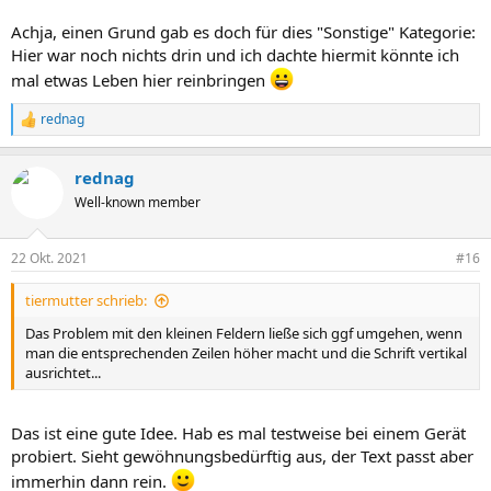
Achja, einen Grund gab es doch für dies "Sonstige" Kategorie:
Hier war noch nichts drin und ich dachte hiermit könnte ich
mal etwas Leben hier reinbringen
rednag
R
e
a
rednag
k
t
Well-known member
i
o
n
22 Okt. 2021
#16
e
n
tiermutter schrieb:
:
Das Problem mit den kleinen Feldern ließe sich ggf umgehen, wenn
man die entsprechenden Zeilen höher macht und die Schrift vertikal
ausrichtet...
Das ist eine gute Idee. Hab es mal testweise bei einem Gerät
probiert. Sieht gewöhnungsbedürftig aus, der Text passt aber
immerhin dann rein.