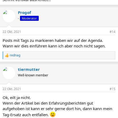
Progof
-
Moderator
22 Okt. 2021
#14
Posts mit Tags zu markieren haben wir auf der Agenda.
Wann wir dies einführen kann ich aber noch nicht sagen.
rednag
R
e
a
tiermutter
k
t
Well-known member
i
o
n
22 Okt. 2021
#15
e
n
Ok, eilt ja nicht.
:
Wenn der Artikel bei den Erfahrungsberichten gut
aufgehoben ist kann er sehr gerne dort hin, dann kann mein
Tag-Ersatz auch entfallen.