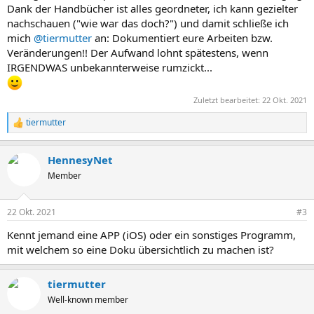
Dank der Handbücher ist alles geordneter, ich kann gezielter
nachschauen ("wie war das doch?") und damit schließe ich
mich
@tiermutter
an: Dokumentiert eure Arbeiten bzw.
Veränderungen!! Der Aufwand lohnt spätestens, wenn
IRGENDWAS unbekannterweise rumzickt...
Zuletzt bearbeitet:
22 Okt. 2021
tiermutter
R
e
a
HennesyNet
k
t
Member
i
o
n
22 Okt. 2021
#3
e
n
Kennt jemand eine APP (iOS) oder ein sonstiges Programm,
:
mit welchem so eine Doku übersichtlich zu machen ist?
tiermutter
Well-known member