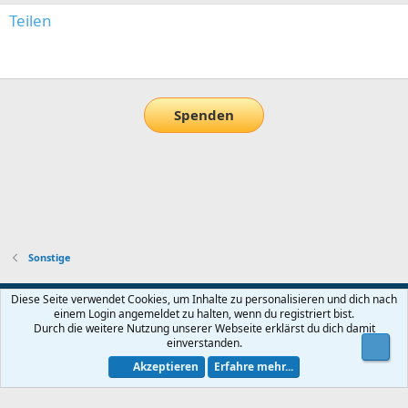
Teilen
E-Mail
Link
Spenden
Sonstige
Default-Theme
Diese Seite verwendet Cookies, um Inhalte zu personalisieren und dich nach
einem Login angemeldet zu halten, wenn du registriert bist.
Nutzungsbedingungen
Datenschutz
Hilfe und Impressum
Start
Durch die weitere Nutzung unserer Webseite erklärst du dich damit
R
einverstanden.
Obe
S
S
Akzeptieren
Erfahre mehr...
®
Community platform by XenForo
© 2010-2026 XenForo Ltd.