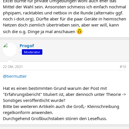
Excel dürfte für private Umgebungen wohl auch eher das
:
Mittel der Wahl sein. Ansonsten schmeiss ich einfach nochmal
phpipam, racktables und netbox in die Runde (alternativ ggf.
noch i-doit.org). Dürfte aber für die paar Geräte in heimischen
Netzen doch ziemlich übertrieben sein, aber wer will, kann
sich die o.g. Dinge ja mal anschauen
Progof
-
Moderator
22 Okt. 2021
#10
@tiermutter
Hat es einen bestimmten Grund warum der Post mit
"Erfahrungsbericht" tituliert ist, aber dennoch unter Theorie ->
Sonstiges veröffentlicht wurde?
Bitte bei weiteren Artikeln auch die Groß,- Kleinschreibung
regelkonform anwenden.
Durchgehend Großbuchstaben stören den Lesefluss.