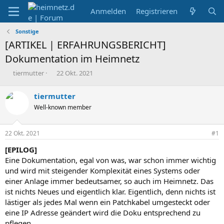
Anmelden
Registrieren
Sonstige
[ARTIKEL | ERFAHRUNGSBERICHT]
Dokumentation im Heimnetz
E
E
tiermutter
22 Okt. 2021
r
r
s
s
tiermutter
t
t
Well-known member
e
e
l
l
l
l
22 Okt. 2021
#1
e
t
r
a
[EPILOG]
m
Eine Dokumentation, egal von was, war schon immer wichtig
und wird mit steigender Komplexität eines Systems oder
einer Anlage immer bedeutsamer, so auch im Heimnetz. Das
ist nichts Neues und eigentlich klar. Eigentlich, denn nichts ist
lästiger als jedes Mal wenn ein Patchkabel umgesteckt oder
eine IP Adresse geändert wird die Doku entsprechend zu
pflegen.