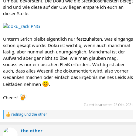
Umbau bevorsteht. Die Doku wie die Steckdosenleisten belegt
sind und wie diese auf der USV liegen erspare ich euch an
dieser Stelle.
Unterm Strich bleibt eigentlich nur festzuhalten, was eingangs
schon gesagt wurde: Doku ist wichtig, wenn auch manchmal
lästig, aber nunmal auch unumgänglich. Manchmal ist der
Aufwand aber gar nicht so übel wie man glauben mag,
sodass es nur ein bisschen Fleiß erfordert. Wichtig ist aber
auch, dass alles Wesentliche dokumentiert wird, also vorher
Gedanken machen oder einfach das Ergebnis meines Leids als
Leitfaden nehmen
.
Cheers!
Zuletzt bearbeitet:
22 Okt. 2021
rednag
und
the other
R
e
a
the other
k
t