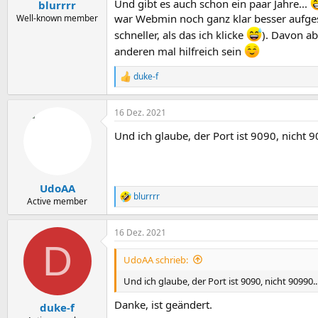
Und gibt es auch schon ein paar Jahre...
blurrrr
war Webmin noch ganz klar besser aufgeste
Well-known member
schneller, als das ich klicke
). Davon ab
anderen mal hilfreich sein
duke-f
R
e
a
16 Dez. 2021
k
t
Und ich glaube, der Port ist 9090, nicht 9
i
o
n
e
n
UdoAA
:
blurrrr
R
Active member
e
a
16 Dez. 2021
k
D
t
i
UdoAA schrieb:
o
n
Und ich glaube, der Port ist 9090, nicht 90990..
e
n
Danke, ist geändert.
duke-f
: