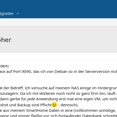
tglieder
öher
tzdem:
ce auf Port 9090, das ich von Debian so in der Serverversion nic
ät der Betreff. Ich versuche auf meinem NAS einige im Hintergru
zulagern. Da ich mit letzteren noch nicht so ganz firm bin, läuft 
dann gerbe für jede Anwendung erst mal eine eigen VM, um nich
pshot und Backup sind Pflicht
- dennoch).
 die aus meinem SmartHome Daten in eine (vollkommen unnötige, 
ene und immer fleißig vor sich hinlaufende) Datenbank schreib