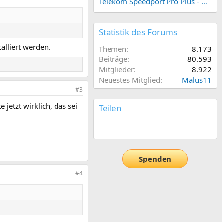
Telekom Speedport Pro Plus - Netzwerk einrichten
Statistik des Forums
alliert werden.
Themen
8.173
Beiträge
80.593
Mitglieder
8.922
Neuestes Mitglied
Malus11
#3
jetzt wirklich, das sei
Teilen
E-Mail
Link
Spenden
#4