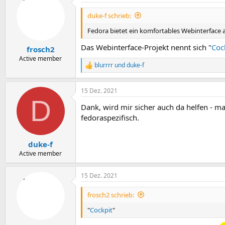
duke-f schrieb:
Fedora bietet ein komfortables Webinterface a
Das Webinterface-Projekt nennt sich "
Coc
frosch2
Active member
blurrrr
und
duke-f
R
e
a
15 Dez. 2021
k
D
t
Dank, wird mir sicher auch da helfen - ma
i
o
fedoraspezifisch.
n
e
n
duke-f
:
Active member
15 Dez. 2021
frosch2 schrieb:
"
Cockpit
"