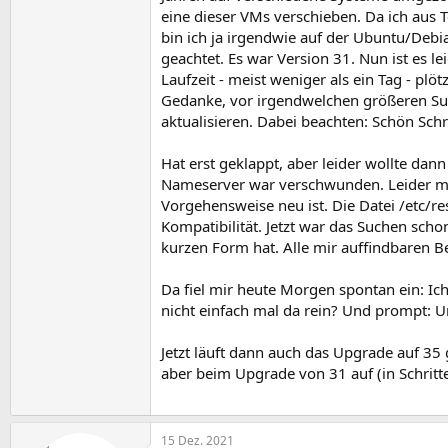
eine dieser VMs verschieben. Da ich aus T
bin ich ja irgendwie auf der Ubuntu/Debia
geachtet. Es war Version 31. Nun ist es l
Laufzeit - meist weniger als ein Tag - pl
Gedanke, vor irgendwelchen größeren Such
aktualisieren. Dabei beachten: Schön Sch
Hat erst geklappt, aber leider wollte da
Nameserver war verschwunden. Leider muss
Vorgehensweise neu ist. Die Datei /etc/re
Kompatibilität. Jetzt war das Suchen sch
kurzen Form hat. Alle mir auffindbaren Be
Da fiel mir heute Morgen spontan ein: I
nicht einfach mal da rein? Und prompt: 
Jetzt läuft dann auch das Upgrade auf 35
aber beim Upgrade von 31 auf (in Schritt
15 Dez. 2021