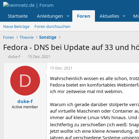
Startseite
Anleitungen
Foren
Aktuelles
Mi
Neue Beiträge
Foren durchsuchen
Foren
Theorie
Sonstige
Fedora - DNS bei Update auf 33 und h
E
E
duke-f
15 Dez. 2021
r
r
s
s
15 Dez. 2021
t
t
D
Wahrscheinlich wissen es alle schon, tro
e
e
l
l
Fedora bietet ein komfortables Webinterfa
l
l
ich mir zeitweise mal mit webmin.
e
t
duke-f
r
a
Warum ich gerade darüber stolperte verr
m
Active member
auf virtuelle Maschinen oder Container aus
immer auf kleine Linux-VMs hinaus. Und 
leichtfertig zu zerschießen (ich weiß: Sna
Jetzt wollte ich eine kleine Anwendung,
Jahren auf verschiedene Systeme umgezog