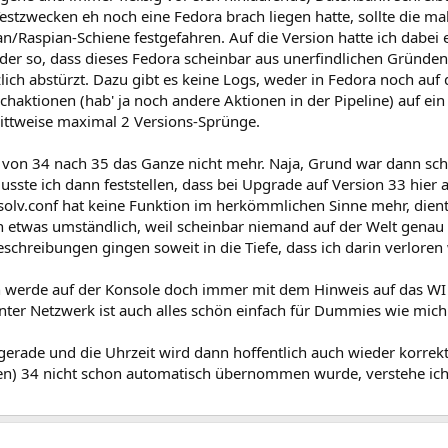
estzwecken eh noch eine Fedora brach liegen hatte, sollte die mal
n/Raspian-Schiene festgefahren. Auf die Version hatte ich dabei e
eider so, dass dieses Fedora scheinbar aus unerfindlichen Gründe
ötzlich abstürzt. Dazu gibt es keine Logs, weder in Fedora noch a
aktionen (hab' ja noch andere Aktionen in der Pipeline) auf ein
rittweise maximal 2 Versions-Sprünge.
nn von 34 nach 35 das Ganze nicht mehr. Naja, Grund war dann sc
te ich dann feststellen, dass bei Upgrade auf Version 33 hier 
solv.conf hat keine Funktion im herkömmlichen Sinne mehr, dient 
on etwas umständlich, weil scheinbar niemand auf der Welt genau
schreibungen gingen soweit in die Tiefe, dass ich darin verloren 
ch werde auf der Konsole doch immer mit dem Hinweis auf das W
Unter Netzwerk ist auch alles schön einfach für Dummies wie mic
 gerade und die Uhrzeit wird dann hoffentlich auch wieder korre
en) 34 nicht schon automatisch übernommen wurde, verstehe ich 