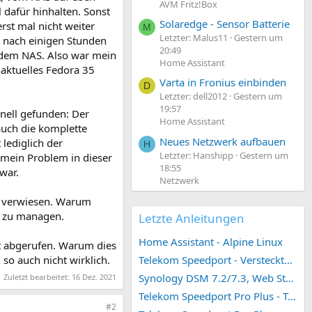
AVM Fritz!Box
 dafür hinhalten. Sonst
Solaredge - Sensor Batterie
rst mal nicht weiter
M
Letzter: Malus11
Gestern um
n nach einigen Stunden
20:49
uf dem NAS. Also war mein
Home Assistant
 aktuelles Fedora 35
Varta in Fronius einbinden
D
Letzter: dell2012
Gestern um
19:57
hnell gefunden: Der
Home Assistant
auch die komplette
Neues Netzwerk aufbauen
lediglich der
H
Letzter: Hanshipp
Gestern um
 mein Problem in dieser
18:55
war.
Netzwerk
I verwiesen. Warum
h zu managen.
Letzte Anleitungen
Home Assistant - Alpine Linux
kt abgerufen. Warum dies
Telekom Speedport - Versteckte Konfigurationen
so auch nicht wirklich.
Synology DSM 7.2/7.3, Web Station 4, Webdienst und Webportal erstellen (ehemals vHost)
Zuletzt bearbeitet:
16 Dez. 2021
Telekom Speedport Pro Plus - Telefonie einrichten
#2