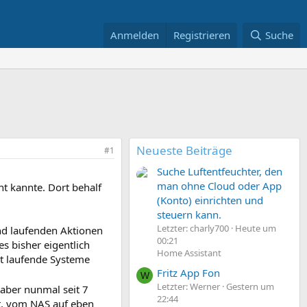
Anmelden
Registrieren
Suche
Neueste Beiträge
#1
Suche Luftentfeuchter, den
man ohne Cloud oder App
ht kannte. Dort behalf
(Konto) einrichten und
steuern kann.
Letzter: charly700
Heute um
nd laufenden Aktionen
00:21
es bisher eigentlich
Home Assistant
t laufende Systeme
Fritz App Fon
W
Letzter: Werner
Gestern um
aber nunmal seit 7
22:44
t, vom NAS auf eben