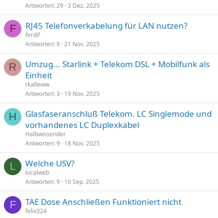
Antworten
29
3 Dez. 2025
RJ45 Telefonverkabelung für LAN nutzen?
F
ferdif
Antworten
9
21 Nov. 2025
Umzug... Starlink + Telekom DSL + Mobilfunk als
R
Einheit
rkalleww
Antworten
3
19 Nov. 2025
Glasfaseranschluß Telekom. LC Singlemode und
H
vorhandenes LC Duplexkabel
Halbwissender
Antworten
9
18 Nov. 2025
Welche USV?
L
localweb
Antworten
9
10 Sep. 2025
TAE Dose Anschließen Funktioniert nicht
F
felix324