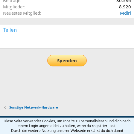
Beiträge
80.586
Mitglieder
8.920
Neuestes Mitglied
Mdiri
Teilen
E-Mail
Link
Spenden
Sonstige Netzwerk-Hardware
Default-Theme
Diese Seite verwendet Cookies, um Inhalte zu personalisieren und dich nach
einem Login angemeldet zu halten, wenn du registriert bist.
Nutzungsbedingungen
Datenschutz
Hilfe und Impressum
Start
Durch die weitere Nutzung unserer Webseite erklärst du dich damit
R