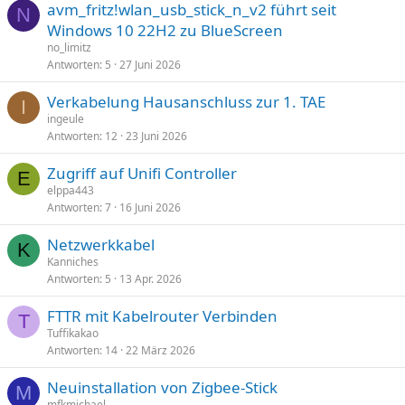
avm_fritz!wlan_usb_stick_n_v2 führt seit
N
Windows 10 22H2 zu BlueScreen
no_limitz
Antworten
5
27 Juni 2026
Verkabelung Hausanschluss zur 1. TAE
I
ingeule
Antworten
12
23 Juni 2026
Zugriff auf Unifi Controller
E
elppa443
Antworten
7
16 Juni 2026
Netzwerkkabel
K
Kanniches
Antworten
5
13 Apr. 2026
FTTR mit Kabelrouter Verbinden
T
Tuffikakao
Antworten
14
22 März 2026
Neuinstallation von Zigbee-Stick
M
mfkmichael