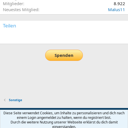
Mitglieder
8.922
Neuestes Mitglied
Malus11
Teilen
E-Mail
Link
Spenden
Sonstige
Default-Theme
Diese Seite verwendet Cookies, um Inhalte zu personalisieren und dich nach
einem Login angemeldet zu halten, wenn du registriert bist.
Nutzungsbedingungen
Datenschutz
Hilfe und Impressum
Start
Durch die weitere Nutzung unserer Webseite erklärst du dich damit
R
einverstanden.