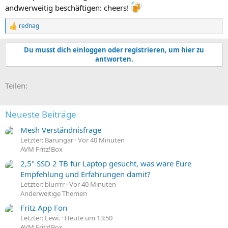
andwerweitig beschäftigen: cheers!
rednag
R
e
a
Du musst dich einloggen oder registrieren, um hier zu
k
antworten.
t
i
o
E-Mail
Link
Teilen:
n
e
n
:
Neueste Beiträge
Mesh Verständnisfrage
Letzter: Barungar
Vor 40 Minuten
AVM Fritz!Box
2,5" SSD 2 TB für Laptop gesucht, was wäre Eure
Empfehlung und Erfahrungen damit?
Letzter: blurrrr
Vor 40 Minuten
Anderweitige Themen
Fritz App Fon
Letzter: Lewi.
Heute um 13:50
AVM Fritz!Box