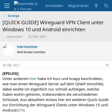
Anmelden
Registrieren
Sonstige
[QUICK GUIDE] Wireguard VPN Client unter
Windows 10 und Android einrichten
E
E
tiermutter
26 Okt. 2021
r
r
s
s
tiermutter
t
t
Well-known member
e
e
l
l
l
l
26 Okt. 2021
#1
e
t
r
a
[EPILOG]
m
Unter anderem
hier
habe ich kurz und knapp beschrieben,
wie man einen Wireguard Server auf dem QNAP einrichtet,
dabei wollte ich eigentlich nur schnell aufzeigen, welche
Daten wohin gehören, insbesondere die verschiedenen
Schlüssel. Aus aktuellem Anlass hier ein weiterer Quick Guide
zur Einrichtung der Wireguard Clients unter Windows 10 und
Android (11).