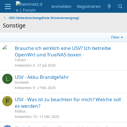
Anmelden
Registrieren
USV (Unterbrechungsfreie Stromversorgung)
Sonstige
Filter
Brauche ich wirklich eine USV? Ich betreibe
OpenWrt und TrueNAS boxen
TishaH
Antworten
8
27 Juli 2026
USV - Akku Brandgefahr
L
localweb
Antworten
9
2 Feb. 2026
USV - Was ist zu beachten für mich? Welche soll
F
es werden?
Fidibus
Antworten
10
13 Okt. 2025