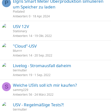
Elgris Smart Meter Überproduktion simulieren
P
um Speicher zu laden
Pixilated
Antworten
0
18 Apr. 2024
USV 12V
Stationary
Antworten
14
19 Okt. 2022
"Cloud"-USV
blurrrr
Antworten
14
20 Sep. 2022
Livelog - Stromausfall daheim
tiermutter
Antworten
19
1 Sep. 2022
Welche USVs soll ich mir kaufen?
S
sammy229
Antworten
56
24 März 2022
USV - Regelmäßige Tests?!
tiermutter