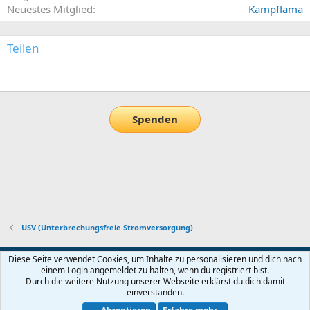
Neuestes Mitglied
Kampflama
Teilen
E-Mail
Link
Spenden
USV (Unterbrechungsfreie Stromversorgung)
Default-Theme
Diese Seite verwendet Cookies, um Inhalte zu personalisieren und dich nach
einem Login angemeldet zu halten, wenn du registriert bist.
Nutzungsbedingungen
Datenschutz
Hilfe und Impressum
Start
Durch die weitere Nutzung unserer Webseite erklärst du dich damit
R
einverstanden.
S
S