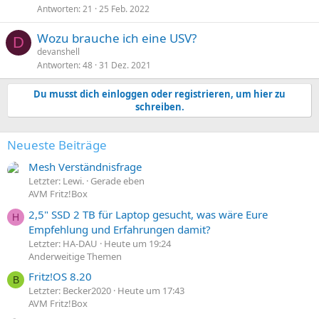
Antworten
21
25 Feb. 2022
Wozu brauche ich eine USV?
D
devanshell
Antworten
48
31 Dez. 2021
Du musst dich einloggen oder registrieren, um hier zu
schreiben.
Neueste Beiträge
Mesh Verständnisfrage
Letzter: Lewi.
Gerade eben
AVM Fritz!Box
2,5" SSD 2 TB für Laptop gesucht, was wäre Eure
H
Empfehlung und Erfahrungen damit?
Letzter: HA-DAU
Heute um 19:24
Anderweitige Themen
Fritz!OS 8.20
B
Letzter: Becker2020
Heute um 17:43
AVM Fritz!Box