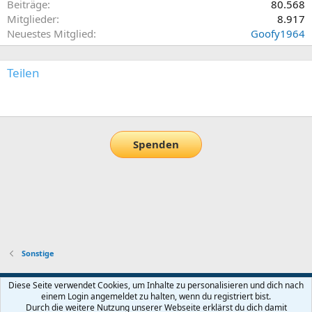
Beiträge
80.568
Mitglieder
8.917
Neuestes Mitglied
Goofy1964
Teilen
E-Mail
Link
Spenden
Sonstige
Default-Theme
Diese Seite verwendet Cookies, um Inhalte zu personalisieren und dich nach
einem Login angemeldet zu halten, wenn du registriert bist.
Nutzungsbedingungen
Datenschutz
Hilfe und Impressum
Start
Durch die weitere Nutzung unserer Webseite erklärst du dich damit