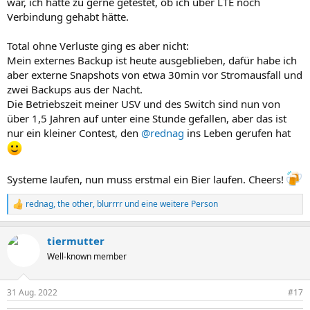
war, ich hätte zu gerne getestet, ob ich über LTE noch
Verbindung gehabt hätte.
Total ohne Verluste ging es aber nicht:
Mein externes Backup ist heute ausgeblieben, dafür habe ich
aber externe Snapshots von etwa 30min vor Stromausfall und
zwei Backups aus der Nacht.
Die Betriebszeit meiner USV und des Switch sind nun von
über 1,5 Jahren auf unter eine Stunde gefallen, aber das ist
nur ein kleiner Contest, den
@rednag
ins Leben gerufen hat
Systeme laufen, nun muss erstmal ein Bier laufen. Cheers!
rednag
,
the other
,
blurrrr
und eine weitere Person
R
e
a
tiermutter
k
t
Well-known member
i
o
n
31 Aug. 2022
#17
e
n