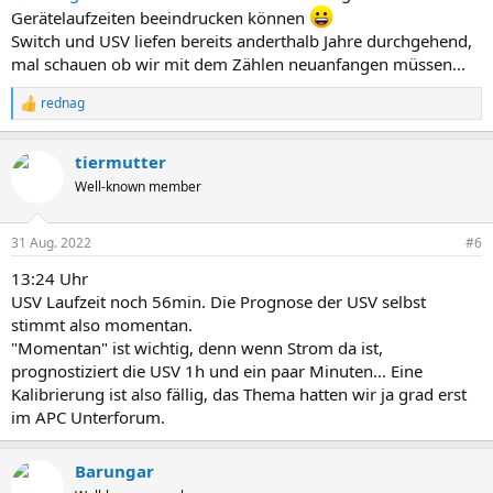
Gerätelaufzeiten beeindrucken können
Switch und USV liefen bereits anderthalb Jahre durchgehend,
mal schauen ob wir mit dem Zählen neuanfangen müssen...
rednag
R
e
a
tiermutter
k
t
Well-known member
i
o
n
31 Aug. 2022
#6
e
n
13:24 Uhr
:
USV Laufzeit noch 56min. Die Prognose der USV selbst
stimmt also momentan.
"Momentan" ist wichtig, denn wenn Strom da ist,
prognostiziert die USV 1h und ein paar Minuten... Eine
Kalibrierung ist also fällig, das Thema hatten wir ja grad erst
im APC Unterforum.
Barungar