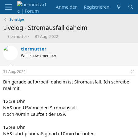
Anmelden
Registrieren
Sonstige
Livelog - Stromausfall daheim
E
E
tiermutter
31 Aug. 2022
r
r
s
s
tiermutter
t
t
Well-known member
e
e
l
l
l
l
31 Aug. 2022
#1
e
t
r
a
Bin gerade auf Arbeit, daheim ist Stromausfall. Ich schreibe
m
mal mit.
12:38 Uhr
NAS und USV melden Stromausfall.
Noch 40min Laufzeit der USV.
12:48 Uhr
NAS fährt planmäßig nach 10min herunter.