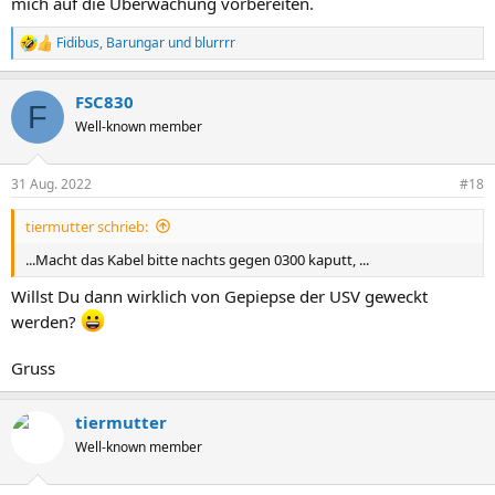
mich auf die Überwachung vorbereiten.
Fidibus
,
Barungar
und
blurrrr
R
e
a
FSC830
k
F
t
Well-known member
i
o
n
31 Aug. 2022
#18
e
n
tiermutter schrieb:
:
...Macht das Kabel bitte nachts gegen 0300 kaputt, ...
Willst Du dann wirklich von Gepiepse der USV geweckt
werden?
Gruss
tiermutter
Well-known member