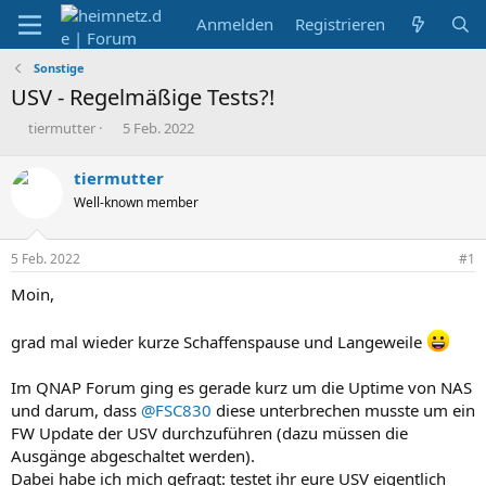
Anmelden
Registrieren
Sonstige
USV - Regelmäßige Tests?!
E
E
tiermutter
5 Feb. 2022
r
r
s
s
tiermutter
t
t
Well-known member
e
e
l
l
l
l
5 Feb. 2022
#1
e
t
r
a
Moin,
m
grad mal wieder kurze Schaffenspause und Langeweile
Im QNAP Forum ging es gerade kurz um die Uptime von NAS
und darum, dass
@FSC830
diese unterbrechen musste um ein
FW Update der USV durchzuführen (dazu müssen die
Ausgänge abgeschaltet werden).
Dabei habe ich mich gefragt: testet ihr eure USV eigentlich