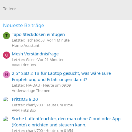
E-Mail
Link
Teilen:
Neueste Beiträge
Tapo Steckdosen einfügen
T
Letzter: Tschabo58
vor 1 Minute
Home Assistant
Mesh Verständnisfrage
G
Letzter: Giller
Vor 21 Minuten
AVM Fritz!Box
2,5" SSD 2 TB für Laptop gesucht, was wäre Eure
H
Empfehlung und Erfahrungen damit?
Letzter: HA-DAU
Heute um 09:09
Anderweitige Themen
Fritz!OS 8.20
Letzter: charly700
Heute um 01:56
AVM Fritz!Box
Suche Luftentfeuchter, den man ohne Cloud oder App
(Konto) einrichten und steuern kann.
Letzter: charly700
Heute um 01:54