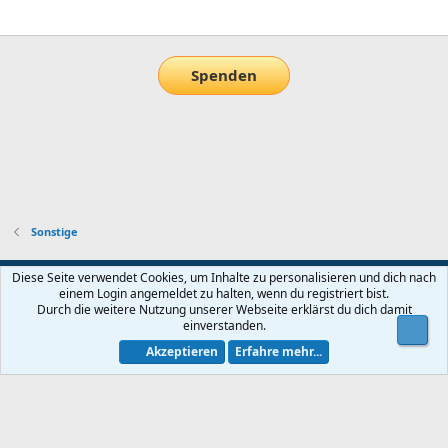
E-Mail
Link
Spenden
Sonstige
Default-Theme
Diese Seite verwendet Cookies, um Inhalte zu personalisieren und dich nach
einem Login angemeldet zu halten, wenn du registriert bist.
Nutzungsbedingungen
Datenschutz
Hilfe und Impressum
Start
Durch die weitere Nutzung unserer Webseite erklärst du dich damit
R
einverstanden.
Obe
S
S
Akzeptieren
Erfahre mehr...
®
Community platform by XenForo
© 2010-2026 XenForo Ltd.