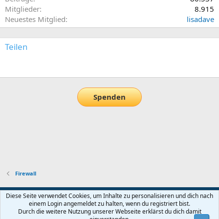
Mitglieder
8.915
Neuestes Mitglied
lisadave
Teilen
E-Mail
Link
Spenden
Firewall
Default-Theme
Diese Seite verwendet Cookies, um Inhalte zu personalisieren und dich nach
einem Login angemeldet zu halten, wenn du registriert bist.
Nutzungsbedingungen
Datenschutz
Hilfe und Impressum
Start
Durch die weitere Nutzung unserer Webseite erklärst du dich damit
R