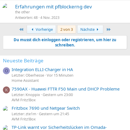
Erfahrungen mit pfblockerng dev
the other
Antworten
48
4 Nov. 2023
Erste
Letzte
Vorherige
2 von 3
Nächste
Du musst dich einloggen oder registrieren, um hier zu
schreiben.
Neueste Beiträge
Integration ELLI-Charger in HA
O
Letzter: Oberhesse
Vor 15 Minuten
Home Assistant
7590AX - Huawei FTTR F50 Main und DHCP Probleme
K
Letzter: Knoppix
Gestern um 23:00
AVM Fritz!Box
Fritzbox 7690 und Netgear Switch
Letzter: zte1m
Gestern um 21:45
AVM Fritz!Box
TP-Link warnt vor Sicherheitslücken im Omada-