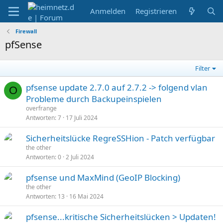
Anmelden
Registrieren
Firewall
pfSense
Filter
pfsense update 2.7.0 auf 2.7.2 -> folgend vlan
O
Probleme durch Backupeinspielen
overfrange
Antworten
7
17 Juli 2024
Sicherheitslücke RegreSSHion - Patch verfügbar
the other
Antworten
0
2 Juli 2024
pfsense und MaxMind (GeoIP Blocking)
the other
Antworten
13
16 Mai 2024
pfsense...kritische Sicherheitslücken > Updaten!