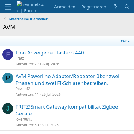
Anmelden
Registrieren
Smarthome (Hersteller)
AVM
Filter
Icon Anzeige bei Tastern 440
F
Fratz
Antworten
2
1 Aug. 2026
AVM Powerline Adapter/Repeater über zwei
P
Phasen und zwei FI-Schlater betreiben.
Power42
Antworten
11
29 Juli 2026
FRITZ!Smart Gateway kompatibilität Zigbee
J
Geräte
joker0815
Antworten
50
8 Juli 2026