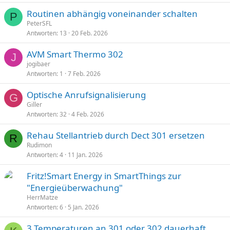
Routinen abhängig voneinander schalten
P
PeterSFL
Antworten
13
20 Feb. 2026
AVM Smart Thermo 302
J
jogibaer
Antworten
1
7 Feb. 2026
Optische Anrufsignalisierung
G
Giller
Antworten
32
4 Feb. 2026
Rehau Stellantrieb durch Dect 301 ersetzen
R
Rudimon
Antworten
4
11 Jan. 2026
Fritz!Smart Energy in SmartThings zur
"Energieüberwachung"
HerrMatze
Antworten
6
5 Jan. 2026
3 Temperaturen an 301 oder 302 dauerhaft