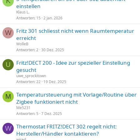
K
einstellen
Klaus L.
Antworten
15
2 Jan. 2026
Fritz 301 schliesst nicht wenn Raumtemperatur
W
erreicht
WolleB
Antworten
2
30 Dez. 2025
Fritz!DECT 200 - Idee zur spezieller Einstellung
U
gesucht
uwe_sprockitown
Antworten
22
19 Dez. 2025
Temperatursteuerung mit Vorlage/Routine über
M
Zigbee funktioniert nicht
Me5231
Antworten
5
7 Dez. 2025
Thermostat FRITZ!DECT 302 regelt nicht:
W
Hersteller/Händler kontaktieren?
wired