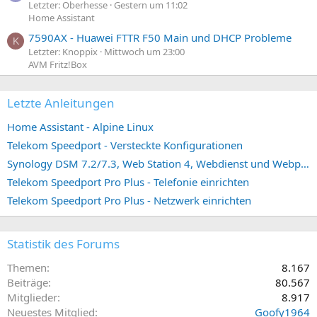
Letzter: Oberhesse
Gestern um 11:02
Home Assistant
7590AX - Huawei FTTR F50 Main und DHCP Probleme
K
Letzter: Knoppix
Mittwoch um 23:00
AVM Fritz!Box
Letzte Anleitungen
Home Assistant - Alpine Linux
Telekom Speedport - Versteckte Konfigurationen
Synology DSM 7.2/7.3, Web Station 4, Webdienst und Webportal erstellen (ehemals vHost)
Telekom Speedport Pro Plus - Telefonie einrichten
Telekom Speedport Pro Plus - Netzwerk einrichten
Statistik des Forums
Themen
8.167
Beiträge
80.567
Mitglieder
8.917
Neuestes Mitglied
Goofy1964