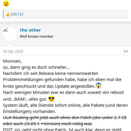
EOL132
R
e
a
the other
k
t
Well-known member
i
o
n
24 Apr. 2024
#4
e
n
Moinsen,
:
so, dann ging es doch schneller...
Nachdem ich seit Release keine nennenswerten
Problemmeldungen gefunden habe, habe ich eben mal die
Kröte geschluckt und das Update angestoßen.
Nach wenigen Minuten war es dann auch soweit: ein reboot
und...BÄM!...alles gut.
System läuft, alle Dienste sofort online, alle Pakete (und deren
Einstellungen) vorhanden.
ULA Routing geht jetzt auch ohne den Patch (der unter 2.7 CE
oder auch 23.09.1 +Version) noch nötig war.
EDIT: nö, geht nicht ohne Patch. Ist auch klar, denn es steht