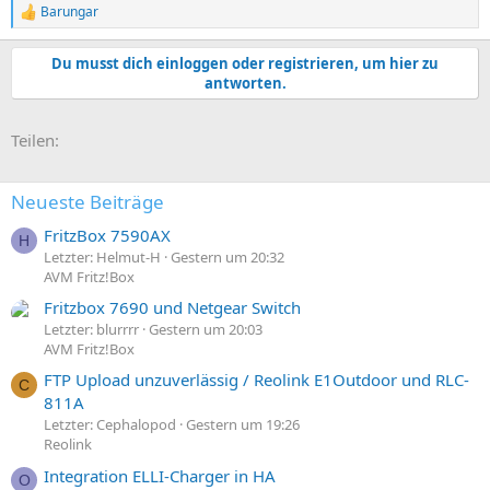
Barungar
R
e
a
Du musst dich einloggen oder registrieren, um hier zu
k
antworten.
t
i
o
E-Mail
Link
Teilen:
n
e
n
:
Neueste Beiträge
FritzBox 7590AX
H
Letzter: Helmut-H
Gestern um 20:32
AVM Fritz!Box
Fritzbox 7690 und Netgear Switch
Letzter: blurrrr
Gestern um 20:03
AVM Fritz!Box
FTP Upload unzuverlässig / Reolink E1Outdoor und RLC-
C
811A
Letzter: Cephalopod
Gestern um 19:26
Reolink
Integration ELLI-Charger in HA
O