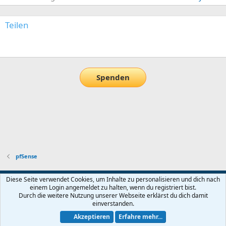
Teilen
E-Mail
Link
Spenden
pfSense
Default-Theme
Diese Seite verwendet Cookies, um Inhalte zu personalisieren und dich nach
einem Login angemeldet zu halten, wenn du registriert bist.
Nutzungsbedingungen
Datenschutz
Hilfe und Impressum
Start
Durch die weitere Nutzung unserer Webseite erklärst du dich damit
R
einverstanden.
S
S
Akzeptieren
Erfahre mehr...
®
Community platform by XenForo
© 2010-2026 XenForo Ltd.