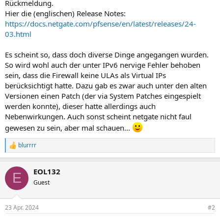
Rückmeldung.
Hier die (englischen) Release Notes:
https://docs.netgate.com/pfsense/en/latest/releases/24-
03.html
Es scheint so, dass doch diverse Dinge angegangen wurden.
So wird wohl auch der unter IPv6 nervige Fehler behoben
sein, dass die Firewall keine ULAs als Virtual IPs
berücksichtigt hatte. Dazu gab es zwar auch unter den alten
Versionen einen Patch (der via System Patches eingespielt
werden konnte), dieser hatte allerdings auch
Nebenwirkungen. Auch sonst scheint netgate nicht faul
gewesen zu sein, aber mal schauen...
blurrrr
R
e
a
EOL132
k
E
t
Guest
i
o
n
23 Apr. 2024
#2
e
n