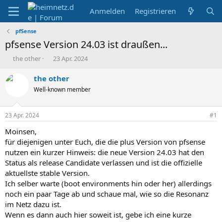
Anmelden
Registrieren
pfSense
pfsense Version 24.03 ist draußen...
E
E
the other
23 Apr. 2024
r
r
s
s
the other
t
t
Well-known member
e
e
l
l
l
l
23 Apr. 2024
#1
e
t
r
a
Moinsen,
m
für diejenigen unter Euch, die die plus Version von pfsense
nutzen ein kurzer Hinweis: die neue Version 24.03 hat den
Status als release Candidate verlassen und ist die offizielle
aktuellste stable Version.
Ich selber warte (boot environments hin oder her) allerdings
noch ein paar Tage ab und schaue mal, wie so die Resonanz
im Netz dazu ist.
Wenn es dann auch hier soweit ist, gebe ich eine kurze