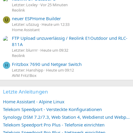
Letzter: Loxley
Vor 25 Minuten
Reolink
neuer ESPHome Builder
U
Letzter: u5zzug
Heute um 12:33
Home Assistant
FTP Upload unzuverlässig / Reolink E1Outdoor und RLC-
811A
Letzter: blurrrr
Heute um 09:32
Reolink
Fritzbox 7690 und Netgear Switch
H
Letzter: Hanshipp
Heute um 09:12
AVM Fritz!Box
Letzte Anleitungen
Home Assistant - Alpine Linux
Telekom Speedport - Versteckte Konfigurationen
Synology DSM 7.2/7.3, Web Station 4, Webdienst und Webportal erstellen (ehemals vHost)
Telekom Speedport Pro Plus - Telefonie einrichten
Telekom Speedport Pro Plus - Netzwerk einrichten