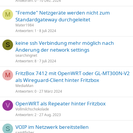
Antworten
0
10 Dez. 2024
"Fremde" Netzgeräte werden nicht zum
M
Standardgateway durchgeleitet
Mater1984
Antworten
1
8 Juli 2024
keine ssh Verbindung mehr möglich nach
S
Änderung der network settings
searchingnet
Antworten
8
7 Juli 2024
FritzBox 7412 mit OpenWRT oder GL-MT300N-V2
M
als Wireguard-Client hinter Fritzbox
MediaMan
Antworten
0
27 März 2024
OpenWRT als Repeater hinter Fritzbox
V
Vollmilchschokolade
Antworten
2
27 Aug. 2023
VOIP im Netzwerk bereitstellen
S
sam8fisher