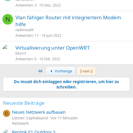
Antworten
3
10 Dez. 2022
Vlan fähiger Router mit integriertem Modem
N
hilfe
nailimixaM
Antworten
11
18 Juni 2022
Virtualisierung unter OpenWRT
blurrrr
Antworten
0
10 Feb. 2022
Erste
Vorherige
2 von 2
Du musst dich einloggen oder registrieren, um hier zu
schreiben.
Neueste Beiträge
Neues Netzwerk aufbauen
C
Letzter: Cephalopod
Vor 11 Minuten
Netzwerk
Reolink E1 Outdoor S