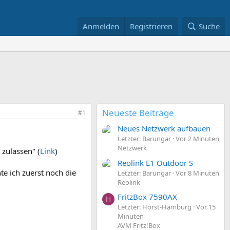
Anmelden
Registrieren
Suche
Neueste Beiträge
#1
Neues Netzwerk aufbauen
Letzter: Barungar
Vor 2 Minuten
Netzwerk
zulassen" (
Link
)
Reolink E1 Outdoor S
e ich zuerst noch die
Letzter: Barungar
Vor 8 Minuten
Reolink
FritzBox 7590AX
H
Letzter: Horst-Hamburg
Vor 15
Minuten
AVM Fritz!Box