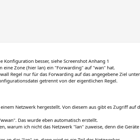
e Konfiguration besser, siehe Screenshot Anhang 1
 eine Zone (hier lan) ein "Forwarding" auf "wan" hat.
rewall Regel nur für das Forwarding auf das angegebene Ziel unter
onfigurationsdatei getrennt von der eigentlichen Regel.
nem Netzwerk hergestellt. Von diesem aus gibt es Zugriff auf da
"wwan". Das wurde eben automatisch erstellt.
den, warum ich nicht das Netzwerk "lan" zuweise, denn die Geräte i
er an das "lan" an, dann wird es ein Teil des Netzwerkes.