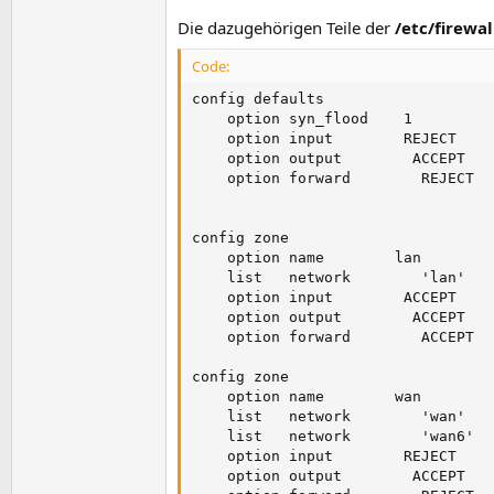
Die dazugehörigen Teile der
/etc/firewa
Code:
config defaults

    option syn_flood    1

    option input        REJECT

    option output        ACCEPT

    option forward        REJECT

config zone

    option name        lan

    list   network        'lan'

    option input        ACCEPT

    option output        ACCEPT

    option forward        ACCEPT

config zone

    option name        wan

    list   network        'wan'

    list   network        'wan6'

    option input        REJECT

    option output        ACCEPT
