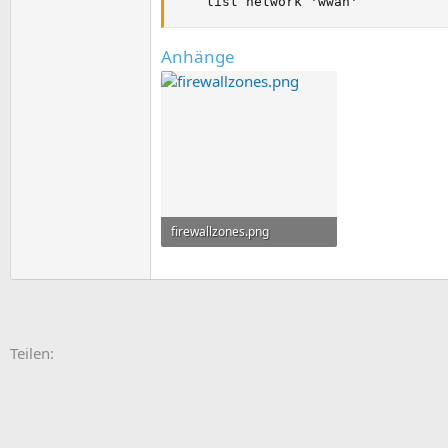
    list network 'wwan'
Anhänge
firewallzones.png
21,6 KB · Aufrufe: 3
E-Mail
Link
Teilen: