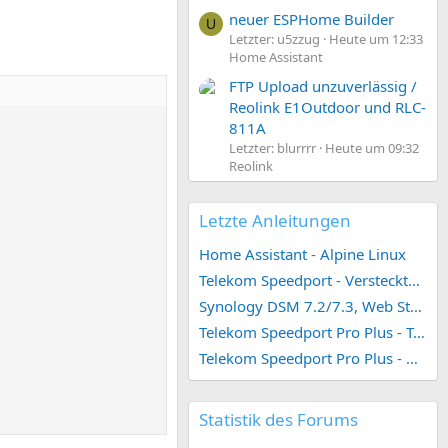
neuer ESPHome Builder
U
Letzter: u5zzug
Heute um 12:33
Home Assistant
FTP Upload unzuverlässig /
Reolink E1Outdoor und RLC-
811A
Letzter: blurrrr
Heute um 09:32
Reolink
Letzte Anleitungen
Home Assistant - Alpine Linux
Telekom Speedport - Versteckte Konfigurationen
Synology DSM 7.2/7.3, Web Station 4, Webdienst und Webportal erstellen (ehemals vHost)
Telekom Speedport Pro Plus - Telefonie einrichten
Telekom Speedport Pro Plus - Netzwerk einrichten
Statistik des Forums