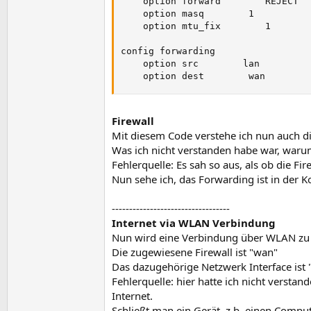
    option forward        REJECT

    option masq        1

    option mtu_fix        1

config forwarding

    option src        lan

    option dest        wan
Firewall
Mit diesem Code verstehe ich nun auch di
Was ich nicht verstanden habe war, warum
Fehlerquelle: Es sah so aus, als ob die Fi
Nun sehe ich, das Forwarding ist in der K
----------------------------------
Internet via WLAN Verbindung
Nun wird eine Verbindung über WLAN zu ei
Die zugewiesene Firewall ist "wan"
Das dazugehörige Netzwerk Interface ist 
Fehlerquelle: hier hatte ich nicht verstan
Internet.
Schließt man ein Gerät, z.b. einen Comput