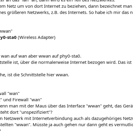
em Netz um von dort Internet zu beziehen, dann bezeichnet man 
nes größeren Netzwerks, z.B. des Internets. So habe ich mir das 
 "wwan"
y0-sta0
(Wireless Adapter)
gt wan auf wan aber wwan auf phy0-sta0.
tstelle ist, über die normalerweise Internet bezogen wird. Das ist
e, ist die Schnittstelle hier wwan.
wall "wan"
t" und Firewall "wan"
wenn man mit der Maus über das Interface "wwan" geht, das Gerä
teht dort "unspezifiziert"?
m Netzwerk mit Internetverbindung auch als dazugehöriges Netzw
tellten "wwan". Müsste ja auch gehen nur dann geht es vermutlich
?