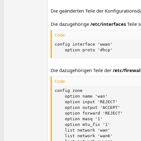
Die geänderten Teile der Konfigurationsd
Die dazugehörige
/etc/interfaces
Teile 
Code:
config interface 'wwan'

    option proto 'dhcp'
Die dazugehörigen Teile der
/etc/firewa
Code:
config zone

    option name 'wan'

    option input 'REJECT'

    option output 'ACCEPT'

    option forward 'REJECT'

    option masq '1'

    option mtu_fix '1'

    list network 'wan'

    list network 'wan6'
