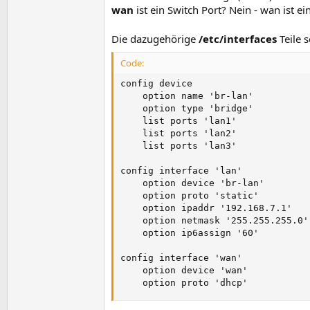
wan
ist ein Switch Port? Nein - wan ist e
Die dazugehörige
/etc/interfaces
Teile 
Code:
config device

    option name 'br-lan'

    option type 'bridge'

    list ports 'lan1'

    list ports 'lan2'

    list ports 'lan3'

config interface 'lan'

    option device 'br-lan'

    option proto 'static'

    option ipaddr '192.168.7.1'

    option netmask '255.255.255.0'

    option ip6assign '60'

config interface 'wan'

    option device 'wan'

    option proto 'dhcp'