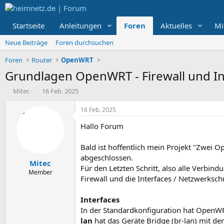
Startseite
Anleitungen
Foren
Aktuelles
Mi
Neue Beiträge
Foren durchsuchen
Foren
Router
OpenWRT
Grundlagen OpenWRT - Firewall und In
E
E
Mitec
16 Feb. 2025
r
r
s
s
16 Feb. 2025
t
t
Hallo Forum
e
e
l
l
l
l
Bald ist hoffentlich mein Projekt "Zwei
e
t
abgeschlossen.
Mitec
r
a
Für den Letzten Schritt, also alle Verbi
m
Member
Firewall und die Interfaces / Netzwerkschn
Interfaces
In der Standardkonfiguration hat OpenWRT
lan
hat das Geräte Bridge (br-lan) mit de