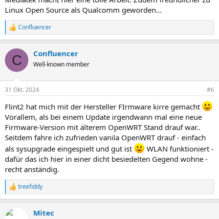
Linux Open Source als Qualcomm geworden...
Confluencer
R
e
a
Confluencer
k
C
t
Well-known member
i
o
n
31 Okt. 2024
#6
e
n
Flint2 hat mich mit der Hersteller FIrmware kirre gemacht
:
Vorallem, als bei einem Update irgendwann mal eine neue
Firmware-Version mit älterem OpenWRT Stand drauf war..
Seitdem fahre ich zufrieden vanila OpenWRT drauf - einfach
als sysupgrade eingespielt und gut ist
WLAN funktioniert -
dafür das ich hier in einer dicht besiedelten Gegend wohne -
recht anständig.
treefiddy
R
e
a
Mitec
k