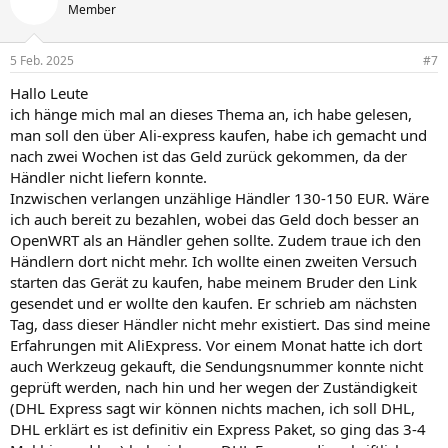
t
Member
i
o
n
5 Feb. 2025
#7
e
n
Hallo Leute
:
ich hänge mich mal an dieses Thema an, ich habe gelesen,
man soll den über Ali-express kaufen, habe ich gemacht und
nach zwei Wochen ist das Geld zurück gekommen, da der
Händler nicht liefern konnte.
Inzwischen verlangen unzählige Händler 130-150 EUR. Wäre
ich auch bereit zu bezahlen, wobei das Geld doch besser an
OpenWRT als an Händler gehen sollte. Zudem traue ich den
Händlern dort nicht mehr. Ich wollte einen zweiten Versuch
starten das Gerät zu kaufen, habe meinem Bruder den Link
gesendet und er wollte den kaufen. Er schrieb am nächsten
Tag, dass dieser Händler nicht mehr existiert. Das sind meine
Erfahrungen mit AliExpress. Vor einem Monat hatte ich dort
auch Werkzeug gekauft, die Sendungsnummer konnte nicht
geprüft werden, nach hin und her wegen der Zuständigkeit
(DHL Express sagt wir können nichts machen, ich soll DHL,
DHL erklärt es ist definitiv ein Express Paket, so ging das 3-4