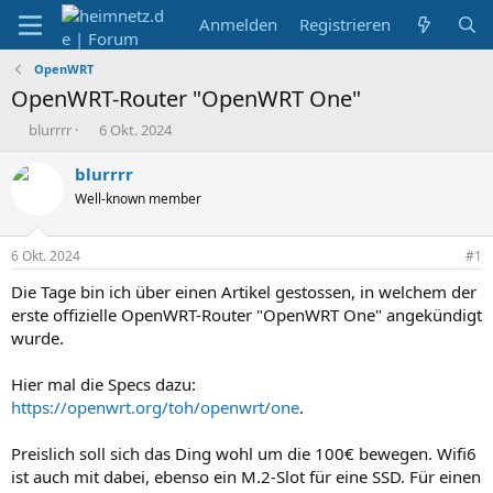
Anmelden
Registrieren
OpenWRT
OpenWRT-Router "OpenWRT One"
E
E
blurrrr
6 Okt. 2024
r
r
s
s
blurrrr
t
t
Well-known member
e
e
l
l
l
l
6 Okt. 2024
#1
e
t
r
a
Die Tage bin ich über einen Artikel gestossen, in welchem der
m
erste offizielle OpenWRT-Router "OpenWRT One" angekündigt
wurde.
Hier mal die Specs dazu:
https://openwrt.org/toh/openwrt/one
.
Preislich soll sich das Ding wohl um die 100€ bewegen. Wifi6
ist auch mit dabei, ebenso ein M.2-Slot für eine SSD. Für einen