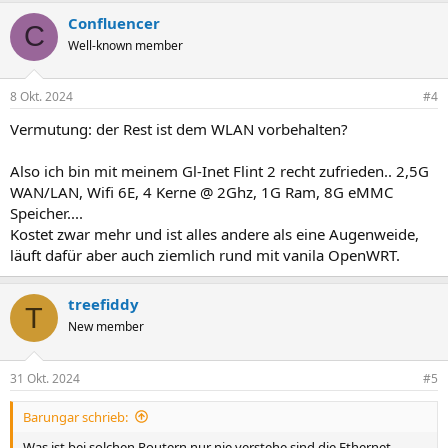
Confluencer
C
Well-known member
8 Okt. 2024
#4
Vermutung: der Rest ist dem WLAN vorbehalten?
Also ich bin mit meinem Gl-Inet Flint 2 recht zufrieden.. 2,5G
WAN/LAN, Wifi 6E, 4 Kerne @ 2Ghz, 1G Ram, 8G eMMC
Speicher....
Kostet zwar mehr und ist alles andere als eine Augenweide,
läuft dafür aber auch ziemlich rund mit vanila OpenWRT.
treefiddy
T
New member
31 Okt. 2024
#5
Barungar schrieb:
Was ist bei solchen Routern nur nie verstehe sind die Ethernet-