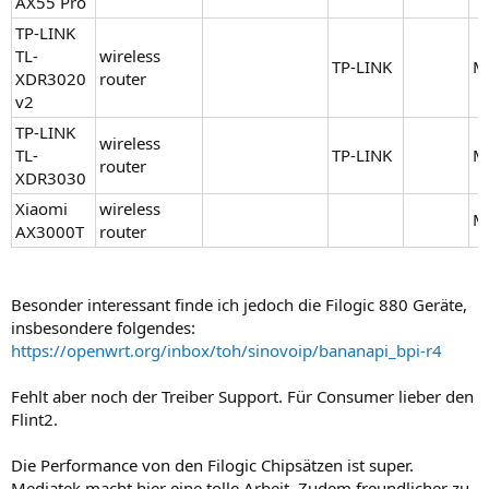
AX55 Pro
TP-LINK
TL-
wireless
TP-LINK
M
XDR3020
router
v2
TP-LINK
wireless
TL-
TP-LINK
M
router
XDR3030
Xiaomi
wireless
M
AX3000T
router
Besonder interessant finde ich jedoch die Filogic 880 Geräte,
insbesondere folgendes:
https://openwrt.org/inbox/toh/sinovoip/bananapi_bpi-r4
Fehlt aber noch der Treiber Support. Für Consumer lieber den
Flint2.
Die Performance von den Filogic Chipsätzen ist super.
Mediatek macht hier eine tolle Arbeit. Zudem freundlicher zu