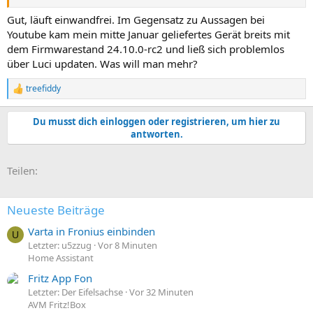
Gut, läuft einwandfrei. Im Gegensatz zu Aussagen bei
Youtube kam mein mitte Januar geliefertes Gerät breits mit
dem Firmwarestand 24.10.0-rc2 und ließ sich problemlos
über Luci updaten. Was will man mehr?
treefiddy
R
e
a
Du musst dich einloggen oder registrieren, um hier zu
k
antworten.
t
i
o
E-Mail
Link
Teilen:
n
e
n
:
Neueste Beiträge
Varta in Fronius einbinden
U
Letzter: u5zzug
Vor 8 Minuten
Home Assistant
Fritz App Fon
Letzter: Der Eifelsachse
Vor 32 Minuten
AVM Fritz!Box