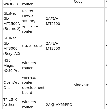
Cudy
M
WR3000H
router
Router
GL.iNet
Firewall
GL-
2AFIW-
security
M
MT2500A
MT2500
appliance
(Brume 2)
router
GL.iNet
GL-
2AFIW-
travel router
M
MT3000
MT3000
(Beryl AX)
H3C
wireless
Magic
M
router
NX30 Pro
wireless
OpenWrt
router
SinoVoIP
M
One
development
board
TP-LINK
wireless
Archer
2AXJ4AX55PRO
M
router