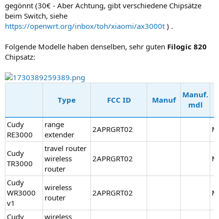
gegönnt (30€ - Aber Achtung, gibt verschiedene Chipsätze
beim Switch, siehe
https://openwrt.org/inbox/toh/xiaomi/ax3000t
) .
Folgende Modelle haben denselben, sehr guten
Filogic 820
Chipsatz:
Manuf.
Type
FCC ID
Manuf
mdl
Cudy
range
2APRGRT02
M
RE3000
extender
travel router
Cudy
wireless
2APRGRT02
M
TR3000
router
Cudy
wireless
WR3000
2APRGRT02
M
router
v1
Cudy
wireless