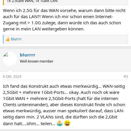
1x 2.5Gbit WAN, 1x 1Gbit LAN
Wenn ich 2.5G für das WAN vorsehe, warum dann bitte nicht
auch für das LAN?! Wenn ich mir schon einen Internet-
Zugang mit > 1.0G zulege, dann würde ich das auch schon
gerne in mein LAN weitergeben können.
blurrrr
R
e
a
blurrrr
k
t
Well-known member
i
o
n
6 Okt. 2024
#3
e
n
Ich fand das Konstrukt auch etwas merkwürdig... WAN-seitig
:
2,5Gbit + mehrere 1Gbit-Ports... okay. Auch noch ok wäre
1Gbit WAN + mehrere 2,5Gbit-Ports (halt für die internen
Clients untereinander), aber dieses Konstrukt finde ich schon
etwas merkwürdig, ausser man spekuliert darauf, dass LAN-
seitig dann min. 2 VLANs sind, die dürften sich die 2,Gbit
dann halt....öhm... teilen...