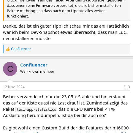
dass einem eine Firmware vorbereitet, die alle bisher installierten
Pakete mitbringt, so dass nach dem Update alles weiter
funktioniert.
Danke, das ist ein guter Tipp ich schau mir das an! Tatsächlich
war ich beim Dev-Snapshot etwas überrascht, dass man LuCI
neu installieren musste.
Confluencer
R
e
a
Confluencer
k
C
t
Well-known member
i
o
n
12 Nov. 2024
#13
e
n
Bisher verwende ich nur die 23.05.x Stable und bin erstaunt
:
das auf der Kiste quasi nie Last drauf ist. Zumindest zeigt das
Paket
das die CPU Kerne bei < 1%
luci-app-statistics
Auslastung herumdümpeln. Ist da bei dir auch so?
Es gibt wohl einen Custom Build der die Features der mt6000