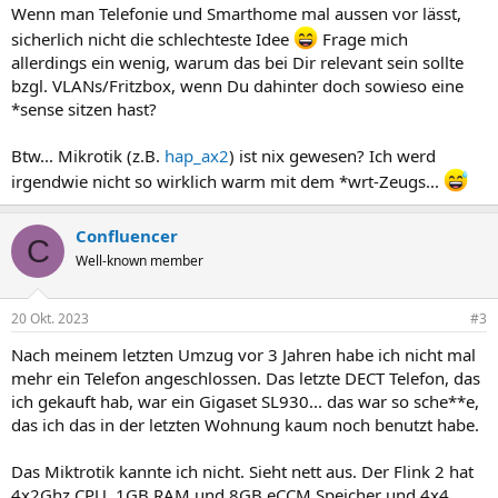
n
Wenn man Telefonie und Smarthome mal aussen vor lässt,
:
sicherlich nicht die schlechteste Idee
Frage mich
allerdings ein wenig, warum das bei Dir relevant sein sollte
bzgl. VLANs/Fritzbox, wenn Du dahinter doch sowieso eine
*sense sitzen hast?
Btw... Mikrotik (z.B.
hap_ax2
) ist nix gewesen? Ich werd
irgendwie nicht so wirklich warm mit dem *wrt-Zeugs...
Confluencer
C
Well-known member
20 Okt. 2023
#3
Nach meinem letzten Umzug vor 3 Jahren habe ich nicht mal
mehr ein Telefon angeschlossen. Das letzte DECT Telefon, das
ich gekauft hab, war ein Gigaset SL930... das war so sche**e,
das ich das in der letzten Wohnung kaum noch benutzt habe.
Das Miktrotik kannte ich nicht. Sieht nett aus. Der Flink 2 hat
4x2Ghz CPU, 1GB RAM und 8GB eCCM Speicher und 4x4