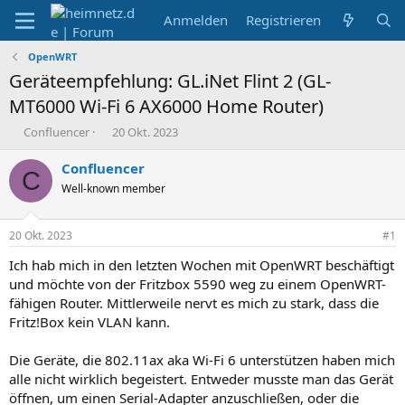
Anmelden
Registrieren
OpenWRT
Geräteempfehlung: GL.iNet Flint 2 (GL-
MT6000 Wi-Fi 6 AX6000 Home Router)
E
E
Confluencer
20 Okt. 2023
r
r
s
s
Confluencer
C
t
t
Well-known member
e
e
l
l
l
l
20 Okt. 2023
#1
e
t
r
a
Ich hab mich in den letzten Wochen mit OpenWRT beschäftigt
m
und möchte von der Fritzbox 5590 weg zu einem OpenWRT-
fähigen Router. Mittlerweile nervt es mich zu stark, dass die
Fritz!Box kein VLAN kann.
Die Geräte, die 802.11ax aka Wi-Fi 6 unterstützen haben mich
alle nicht wirklich begeistert. Entweder musste man das Gerät
öffnen, um einen Serial-Adapter anzuschließen, oder die