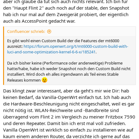
aber ich glaube da tut sich auch nichts relevant. Ich bin für
den "Haupt Flint 2" auch noch auf der stable, den Snapshot
hab ich nur mal auf dem Zweigerät probiert, der eigentlich
auch als AccessPoint gedacht war.
Confluencer schrieb:
Es gibt wohl einen Custom Build der die Features der mt6000
ausreizt:
https://forum.openwrt.org/t/mt6000-custom-build-with-
luci-and-some-optimization-kernel-6-6-x/185241
.
Da ich bisher keine (Performance oder anderweitige) Probleme
hatte/habe, habe ich weder Snapshot noch den Custom Build nicht
installiert. Wird doch eh alles irgendwann als Teil eines Stable
Releases kommen
Das klingt zwar interessant, aber da geht's mir wie Dir: hab
keinen Bedarf, da Vanilla-OpenWrt einfach tut. Ich hab auch
die Hardware-Beschleunigung nicht eingeschaltet, weil es gar
nicht nötig ist. WLAN-Reichweite und -Bandbreite sind
überragend vom Flint 2 im Vergleich zu meiner Fritzbox 7590
und deren Repeater. Damit bin ich erst mal voll zufrieden.
Vanilla OpenWrt ist wirklich so einfach zu installieren wie auf
kaum einem anderen Router, da verzichte ich gerne auf das