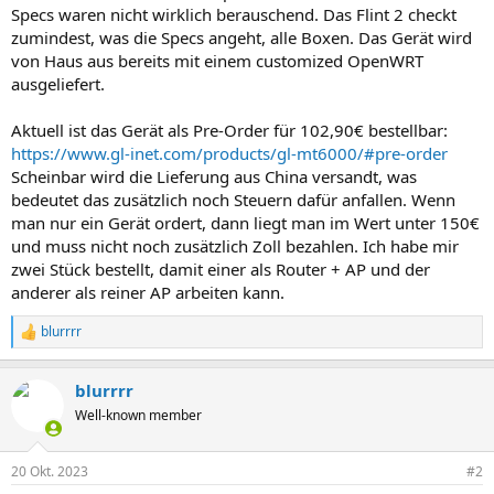
Specs waren nicht wirklich berauschend. Das Flint 2 checkt
zumindest, was die Specs angeht, alle Boxen. Das Gerät wird
von Haus aus bereits mit einem customized OpenWRT
ausgeliefert.
Aktuell ist das Gerät als Pre-Order für 102,90€ bestellbar:
https://www.gl-inet.com/products/gl-mt6000/#pre-order
Scheinbar wird die Lieferung aus China versandt, was
bedeutet das zusätzlich noch Steuern dafür anfallen. Wenn
man nur ein Gerät ordert, dann liegt man im Wert unter 150€
und muss nicht noch zusätzlich Zoll bezahlen. Ich habe mir
zwei Stück bestellt, damit einer als Router + AP und der
anderer als reiner AP arbeiten kann.
blurrrr
R
e
a
blurrrr
k
t
Well-known member
i
o
n
20 Okt. 2023
#2
e