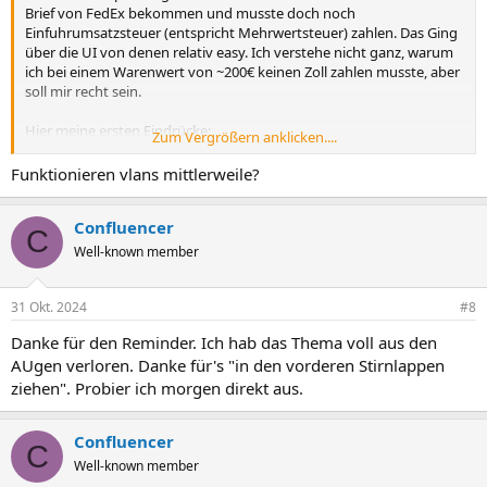
Brief von FedEx bekommen und musste doch noch
Einfuhrumsatzsteuer (entspricht Mehrwertsteuer) zahlen. Das Ging
über die UI von denen relativ easy. Ich verstehe nicht ganz, warum
ich bei einem Warenwert von ~200€ keinen Zoll zahlen musste, aber
soll mir recht sein.
Hier meine ersten Eindrücke:
Zum Vergrößern anklicken....
Das Gerät basiert auf OpenWRT 23.05.0 und kommt mit diversen
Mods von GL.iNet daher. Es hat ein simplifizierte UI, erlaubt aber
Funktionieren vlans mittlerweile?
auch auf Luci zuzugreifen. Als Erstes musste ein Firmware-Update
auf Version 4.5.4 durchgeführt werden, dass laut GL.iNet Forum
Confluencer
diverse Stabilitätsprobleme behebt. Es wird vermutlich noch einige
C
Zeit dauern, bis alle Kinderkrankheiten ausgemerzt sind. Es fühlt
Well-known member
sich wie eine Beta-Firmware an.
Die Einrichtung über die UI geht flott von der Hand. Wenn man
31 Okt. 2024
#8
einen dieser Router als AP betreibt, dann gibt es dort kein Gäste-
Danke für den Reminder. Ich hab das Thema voll aus den
WLAN. Da fragt man sich, wie die Fritzbox das macht - achja richtig,
AUgen verloren. Danke für's "in den vorderen Stirnlappen
dort klappt es vermutlich wegen dem Mesh das einen verteilten
Switch über alle Mesh-Teilnehmer zieht. Das hätte man auch auf
ziehen". Probier ich morgen direkt aus.
diesen Routern in Form von BATMAN vermutlich vorinstallieren
können (es gibt sogar Videos auf Youtube die erklären wie man es
Confluencer
nachträglich reinzimmern kann), aber laut der GL-iNET Roadmap ist
C
es Out of Scope.
Well-known member