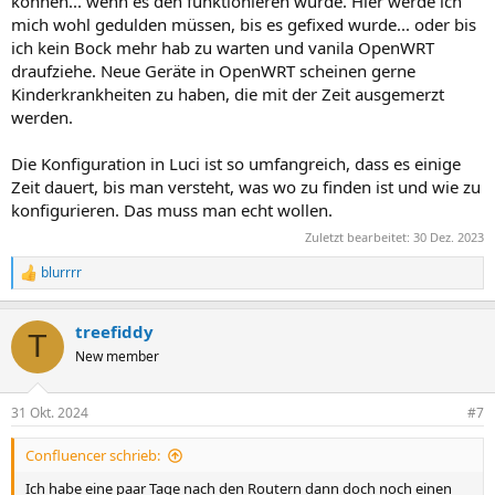
können... wenn es den funktionieren würde. Hier werde ich
mich wohl gedulden müssen, bis es gefixed wurde... oder bis
ich kein Bock mehr hab zu warten und vanila OpenWRT
draufziehe. Neue Geräte in OpenWRT scheinen gerne
Kinderkrankheiten zu haben, die mit der Zeit ausgemerzt
werden.
Die Konfiguration in Luci ist so umfangreich, dass es einige
Zeit dauert, bis man versteht, was wo zu finden ist und wie zu
konfigurieren. Das muss man echt wollen.
Zuletzt bearbeitet:
30 Dez. 2023
blurrrr
R
e
a
treefiddy
k
T
t
New member
i
o
n
31 Okt. 2024
#7
e
n
Confluencer schrieb:
:
Ich habe eine paar Tage nach den Routern dann doch noch einen