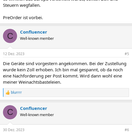
Steuern wegfallen.
PreOrder ist vorbei.
Confluencer
C
Well-known member
12 Dez. 2023
#5
Die Geräte sind vorgestern angekommen. Bei der Zustellung
wurde kein Zoll erhoben. Ich bin mal gespannt, ob da noch
eine Nachforderung per Post kommt. Wird dann wohl eine
meiner Weinachtsbasteleien.
blurrrr
R
e
a
Confluencer
k
C
t
Well-known member
i
o
n
30 Dez. 2023
#6
e