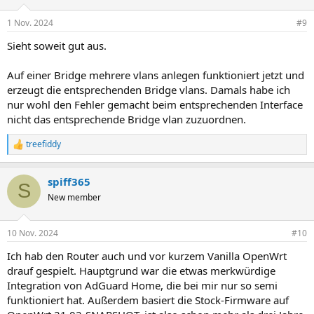
Was sonst noch auffällt:
1 Nov. 2024
#9
WLAN:
Ich musste 802.1r aka FastRoaming für schnellen
Sieht soweit gut aus.
Accesspoint HandOver in Luci je SSID anschalten.
Einige Android-Geräte mögen die WPA3-SEA
Auf einer Bridge mehrere vlans anlegen funktioniert jetzt und
Implementierung nicht (bei uns mit Samsung und
erzeugt die entsprechenden Bridge vlans. Damals habe ich
iPhone kein Problem, nur mit anderen Herstellern)
nur wohl den Fehler gemacht beim entsprechenden Interface
WLAN Übertragungsraten sind erfreulich hoch.
nicht das entsprechende Bridge vlan zuzuordnen.
ch konnte Beamforming nur durch Editieren einer
conf-Datei über die Shell anschalten
treefiddy
LAN:
R
Speedcheck bei GF Anschluß schafft "nur" noch
e
~935Mbit statt ~940Mbit wie mit der Fritzbox
a
spiff365
k
Ressourcen:
S
t
CPU ist gelangweilt, dank Hardware Beschleunigung
New member
i
auch bei intensivem Traffic
o
vom RAM sind 800 von 1024MB frei
n
10 Nov. 2024
vom eMMc Storage sind 7gb von 8gb frei
#10
e
OS:
n
Ich hab den Router auch und vor kurzem Vanilla OpenWrt
vanilla OpenWRT kann easy geflashed werden:
:
drauf gespielt. Hauptgrund war die etwas merkwürdige
https://openwrt.org/toh/gl.inet/gl-mt6000
Integration von AdGuard Home, die bei mir nur so semi
funktioniert hat. Außerdem basiert die Stock-Firmware auf
Was nervt: