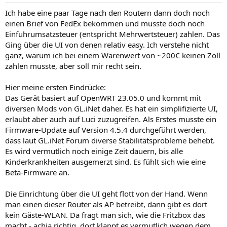
n
Ich habe eine paar Tage nach den Routern dann doch noch
:
einen Brief von FedEx bekommen und musste doch noch
Einfuhrumsatzsteuer (entspricht Mehrwertsteuer) zahlen. Das
Ging über die UI von denen relativ easy. Ich verstehe nicht
ganz, warum ich bei einem Warenwert von ~200€ keinen Zoll
zahlen musste, aber soll mir recht sein.
Hier meine ersten Eindrücke:
Das Gerät basiert auf OpenWRT 23.05.0 und kommt mit
diversen Mods von GL.iNet daher. Es hat ein simplifizierte UI,
erlaubt aber auch auf Luci zuzugreifen. Als Erstes musste ein
Firmware-Update auf Version 4.5.4 durchgeführt werden,
dass laut GL.iNet Forum diverse Stabilitätsprobleme behebt.
Es wird vermutlich noch einige Zeit dauern, bis alle
Kinderkrankheiten ausgemerzt sind. Es fühlt sich wie eine
Beta-Firmware an.
Die Einrichtung über die UI geht flott von der Hand. Wenn
man einen dieser Router als AP betreibt, dann gibt es dort
kein Gäste-WLAN. Da fragt man sich, wie die Fritzbox das
macht - achja richtig, dort klappt es vermutlich wegen dem