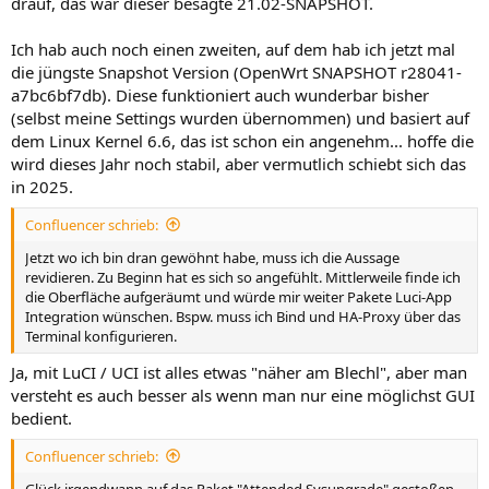
drauf, das war dieser besagte 21.02-SNAPSHOT.
Ich hab auch noch einen zweiten, auf dem hab ich jetzt mal
die jüngste Snapshot Version (OpenWrt SNAPSHOT r28041-
a7bc6bf7db). Diese funktioniert auch wunderbar bisher
(selbst meine Settings wurden übernommen) und basiert auf
dem Linux Kernel 6.6, das ist schon ein angenehm... hoffe die
wird dieses Jahr noch stabil, aber vermutlich schiebt sich das
in 2025.
Confluencer schrieb:
Jetzt wo ich bin dran gewöhnt habe, muss ich die Aussage
revidieren. Zu Beginn hat es sich so angefühlt. Mittlerweile finde ich
die Oberfläche aufgeräumt und würde mir weiter Pakete Luci-App
Integration wünschen. Bspw. muss ich Bind und HA-Proxy über das
Terminal konfigurieren.
Ja, mit LuCI / UCI ist alles etwas "näher am Blechl", aber man
versteht es auch besser als wenn man nur eine möglichst GUI
bedient.
Confluencer schrieb:
Glück irgendwann auf das Paket "Attended Sysupgrade" gestoßen,