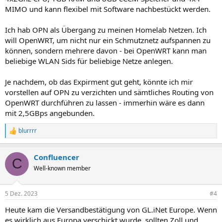
MIMO und kann flexibel mit Software nachbestückt werden.
Ich hab OPN als Übergang zu meinen Homelab Netzen. Ich
will OpenWRT, um nicht nur ein Schmutznetz aufspannen zu
können, sondern mehrere davon - bei OpenWRT kann man
beliebige WLAN Sids für beliebige Netze anlegen.
Je nachdem, ob das Expirment gut geht, könnte ich mir
vorstellen auf OPN zu verzichten und sämtliches Routing von
OpenWRT durchführen zu lassen - immerhin wäre es dann
mit 2,5GBps angebunden.
blurrrr
R
e
a
Confluencer
k
C
t
Well-known member
i
o
n
5 Dez. 2023
#4
e
n
Heute kam die Versandbestätigung von GL.iNet Europe. Wenn
:
es wirklich aus Europa verschickt wurde, sollten Zoll und