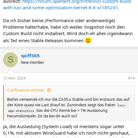
ausreizt:
https://forum.openwrt.org/t/mt6000-custom-build-
with-luci-and-some-optimization-kernel-6-6-x/185241
.
Da ich bisher keine (Performance oder anderweitige)
Probleme hatte/habe, habe ich weder Snapshot noch den
Custom Build nicht installiert. Wird doch eh alles irgendwann
als Teil eines Stable Releases kommen
spiff365
S
New member
12 Nov. 2024
#14
Confluencer schrieb:
Bisher verwende ich nur die 23.05.x Stable und bin erstaunt das auf
der Kiste quasi nie Last drauf ist. Zumindest zeigt das Paket
luci-
das die CPU Kerne bei < 1% Auslastung
app-statistics
herumdümpeln. Ist da bei dir auch so?
Ja, die Auslastung (System Load) ist meistens sogar unter
0,1%, mit aktivem WireGuard habe ich noch nicht geschaut,