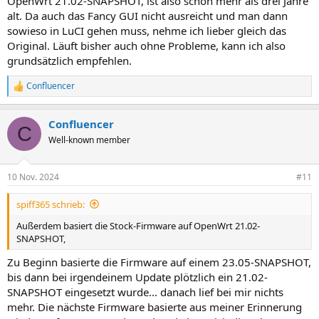
OpenWrt 21.02-SNAPSHOT, ist also schon mehr als drei Jahre
OpenWRT hat verdammt viele Stellschrauben... aber ich
alt. Da auch das Fancy GUI nicht ausreicht und man dann
wollte es ja so
sowieso in LuCI gehen muss, nehme ich lieber gleich das
VLAN funktioniert mit der aktuellen Firmware nicht
Original. Läuft bisher auch ohne Probleme, kann ich also
grundsätzlich empfehlen.
Fazit:
Confluencer
Die Router können aktuell die Aufgaben übernehmen, die vorher
R
durch Fritzboxen durchgeführt wurden, mit Ausnahme des Gast-
e
WLAN. Das Problem hätte ich per VLAN lösen können... wenn es den
a
Confluencer
k
funktionieren würde. Hier werde ich mich wohl gedulden müssen,
C
t
bis es gefixed wurde... oder bis ich kein Bock mehr hab zu warten
Well-known member
i
und vanila OpenWRT draufziehe. Neue Geräte in OpenWRT
o
scheinen gerne Kinderkrankheiten zu haben, die mit der Zeit
n
ausgemerzt werden.
10 Nov. 2024
#11
e
n
Die Konfiguration in Luci ist so umfangreich, dass es einige Zeit
spiff365 schrieb:
:
dauert, bis man versteht, was wo zu finden ist und wie zu
Außerdem basiert die Stock-Firmware auf OpenWrt 21.02-
konfigurieren. Das muss man echt wollen.
SNAPSHOT,
Zu Beginn basierte die Firmware auf einem 23.05-SNAPSHOT,
bis dann bei irgendeinem Update plötzlich ein 21.02-
SNAPSHOT eingesetzt wurde... danach lief bei mir nichts
mehr. Die nächste Firmware basierte aus meiner Erinnerung