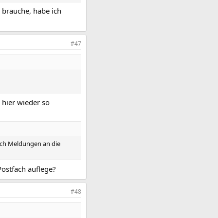
 brauche, habe ich
#47
 hier wieder so
 ich Meldungen an die
Postfach auflege?
#48