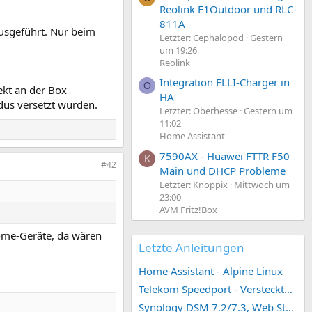
Reolink E1Outdoor und RLC-
811A
ausgeführt. Nur beim
Letzter: Cephalopod
Gestern
um 19:26
Reolink
Integration ELLI-Charger in
O
ekt an der Box
HA
dus versetzt wurden.
Letzter: Oberhesse
Gestern um
11:02
Home Assistant
7590AX - Huawei FTTR F50
K
#42
Main und DHCP Probleme
Letzter: Knoppix
Mittwoch um
23:00
AVM Fritz!Box
Home-Geräte, da wären
Letzte Anleitungen
Home Assistant - Alpine Linux
Telekom Speedport - Versteckte Konfigurationen
Synology DSM 7.2/7.3, Web Station 4, Webdienst und Webportal erstellen (ehemals vHost)