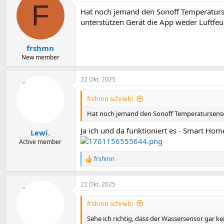
F
Hat noch jemand den Sonoff Temperatursens
unterstützen Gerät die App weder Luftfe
frshmn
New member
22 Okt. 2025
frshmn schrieb:
Hat noch jemand den Sonoff Temperatursenso
Ja ich und da funktioniert es - Smart Ho
Lewi.
Active member
frshmn
R
e
a
22 Okt. 2025
k
t
i
frshmn schrieb:
o
n
Sehe ich richtig, dass der Wassersensor gar k