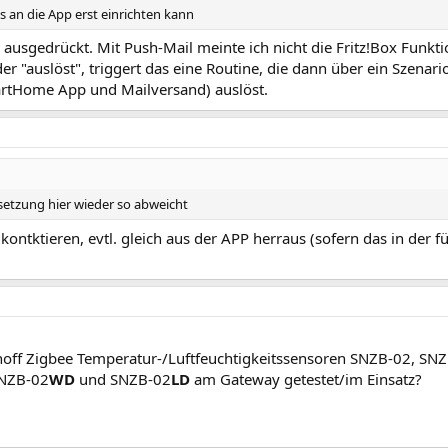
ns an die App erst einrichten kann
 ausgedrückt. Mit Push-Mail meinte ich nicht die Fritz!Box Funkti
 "auslöst", triggert das eine Routine, die dann über ein Szenari
artHome App und Mailversand) auslöst.
setzung hier wieder so abweicht
ntktieren, evtl. gleich aus der APP herraus (sofern das in der für
noff Zigbee Temperatur-/Luftfeuchtigkeitssensoren SNZB-02, S
SNZB-02
WD
und SNZB-02
LD
am Gateway getestet/im Einsatz?