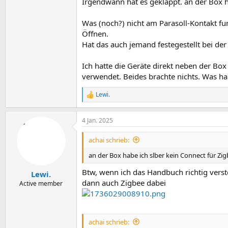
Irgendwann hat es geklappt. an der Box h
Was (noch?) nicht am Parasoll-Kontakt fun
Öffnen.
Hat das auch jemand festegestellt bei der
Ich hatte die Geräte direkt neben der Box
verwendet. Beides brachte nichts. Was ha
Lewi.
R
e
a
4 Jan. 2025
k
t
i
achai schrieb:
o
n
an der Box habe ich slber kein Connect für Zig
e
n
Btw, wenn ich das Handbuch richtig vers
Lewi.
:
dann auch Zigbee dabei
Active member
achai schrieb: