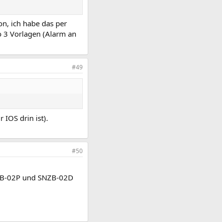
on, ich habe das per
o 3 Vorlagen (Alarm an
#49
 IOS drin ist).
#50
NZB-02P und SNZB-02D