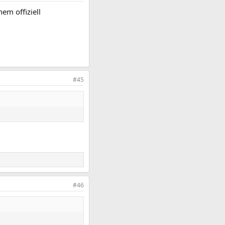
em offiziell
#45
#46