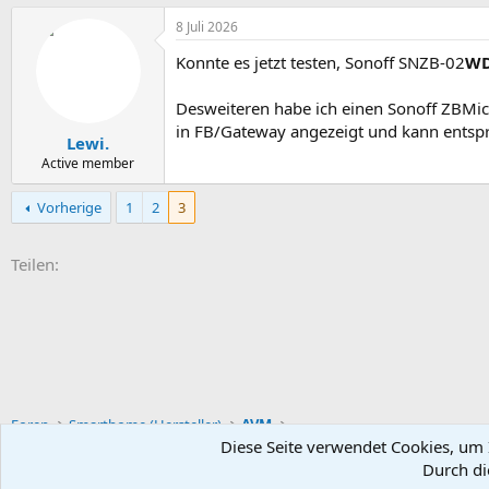
8 Juli 2026
Konnte es jetzt testen, Sonoff SNZB-02
W
Desweiteren habe ich einen Sonoff ZBMicro
in FB/Gateway angezeigt und kann entsp
Lewi.
Active member
Vorherige
1
2
3
E-Mail
Link
Teilen:
Foren
Smarthome (Hersteller)
AVM
Diese Seite verwendet Cookies, um I
Durch di
Default-Theme