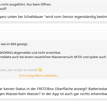
n nicht ausgeführt. Nur beim Öffnen.
soll?
) ganz unten bei Schaltdauer "wird vom Sensor eigenständig best
wie im Bild gezeigt.
BADRING abgemeldet und nicht erreichbar.
meldete auch bei einem neuerlichen Wasserversuch AKTIV und später auch 
kann, der ist klar im Vorteil
Zum Vergrößern anklicken....
 Verpackung.
ichtlich - den 2402.
ar keinen Status in der FRITZ!Box Oberfläche anzeigt? Batteriesta
gen Wasser/kein Wasser? In der App ist auch gar nichts erkennbar