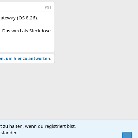
#51
 Gateway (OS 8.26).
. Das wird als Steckdose
en, um hier zu antworten.
zu halten, wenn du registriert bist.
rstanden.
utzungsbedingungen
Datenschutz
Hilfe und Impressum
Start
R
Obe
S