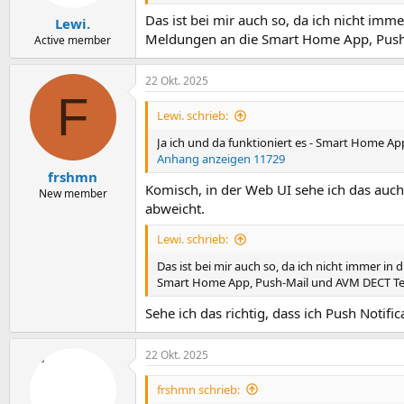
e
n
Das ist bei mir auch so, da ich nicht im
Lewi.
:
Meldungen an die Smart Home App, Push-
Active member
22 Okt. 2025
F
Lewi. schrieb:
Ja ich und da funktioniert es - Smart Home Ap
Anhang anzeigen 11729
frshmn
Komisch, in der Web UI sehe ich das auch
New member
abweicht.
Lewi. schrieb:
Das ist bei mir auch so, da ich nicht immer 
Smart Home App, Push-Mail und AVM DECT Tel
Sehe ich das richtig, dass ich Push Notifi
22 Okt. 2025
frshmn schrieb: