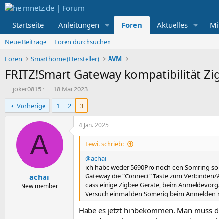
Startseite
Anleitungen
Foren
Aktuelles
Mi
Neue Beiträge
Foren durchsuchen
Foren
Smarthome (Hersteller)
AVM
FRITZ!Smart Gateway kompatibilität Zi
E
E
joker0815
18 Mai 2023
r
r
Vorherige
1
2
3
s
s
t
t
e
e
4 Jan. 2025
l
l
A
l
l
Lewi. schrieb:
e
t
@achai
r
a
ich habe weder 5690Pro noch den Somring sonde
m
Gateway die "Connect" Taste zum Verbinden/A
achai
dass einige Zigbee Geräte, beim Anmeldevorga
New member
Versuch einmal den Somerig beim Anmelden ne
Habe es jetzt hinbekommen. Man muss de