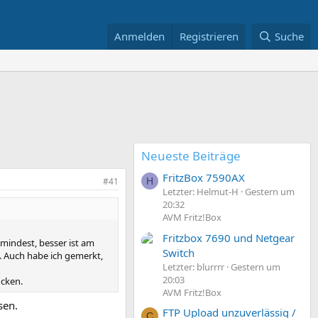
Anmelden
Registrieren
Suche
Neueste Beiträge
FritzBox 7590AX
#41
H
Letzter: Helmut-H
Gestern um
20:32
AVM Fritz!Box
Fritzbox 7690 und Netgear
mindest, besser ist am
Switch
 Auch habe ich gemerkt,
Letzter: blurrrr
Gestern um
20:03
ücken.
AVM Fritz!Box
sen.
FTP Upload unzuverlässig /
C