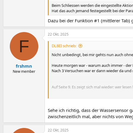
Beim Schliessen werden die eingestellte Aktio
Hat das auch jemand festegestellt bei der Para
Dazu bei der Funktion #1 (mittlerer Tab
22 Okt. 2025
F
DL8EI schrieb:
Nicht unbedingt, bei mir gehts nun auch ohne 
Heute morgen war - warum auch immer - der 
frshmn
Nach 3 Versuchen war er dann wieder da und 
New member
Auf Seite 9. Es zeigt sich mal wieder: wer lesen 
Unten noch der Vollständigkeit halber meine
Ich habe eben nicht den 2202, sondern - wie ers
Vielleicht mag es daran liegen ???
Sehe ich richtig, dass der Wassersensor g
zwischenzeitlich mal, aber nichts von We
22 Okt. 2025