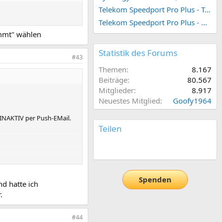
Telekom Speedport Pro Plus - Telefonie einrichten
Telekom Speedport Pro Plus - Netzwerk einrichten
immt" wählen
Statistik des Forums
#43
Themen
8.167
Beiträge
80.567
Mitglieder
8.917
Neuestes Mitglied
Goofy1964
INAKTIV per Push-EMail.
Teilen
E-Mail
Link
Spenden
nd hatte ich
.
#44