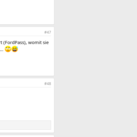
#47
rt (FordPass), womit sie
...
#48