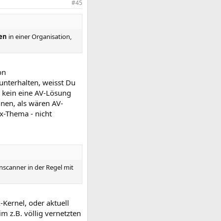
#45
en
in einer Organisation,
on
unterhalten, weisst Du
a kein eine AV-Lösung
nnen, als wären AV-
x-Thema - nicht
nscanner in der Regel mit
-Kernel, oder aktuell
m z.B. völlig vernetzten