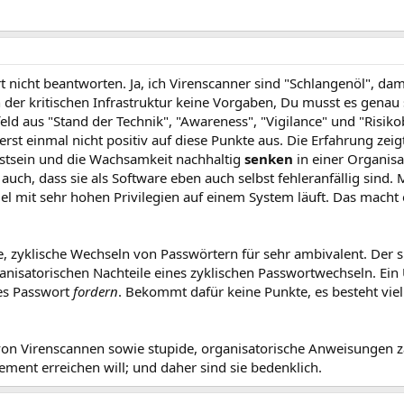
t nicht beantworten. Ja, ich Virenscanner sind "Schlangenöl", dami
 der kritischen Infrastruktur keine Vorgaben, Du musst es genau
ld aus "Stand der Technik", "Awareness", "Vigilance" und "Risi
erst einmal nicht positiv auf diese Punkte aus. Die Erfahrung zei
stsein und die Wachsamkeit nachhaltig
senken
in einer Organisa
uch, dass sie als Software eben auch selbst fehleranfällig sind.
gel mit sehr hohen Privilegien auf einem System läuft. Das macht 
e, zyklische Wechseln von Passwörtern für sehr ambivalent. Der s
anisatorischen Nachteile eines zyklischen Passwortwechseln. Ei
ues Passwort
fordern
. Bekommt dafür keine Punkte, es besteht vie
g von Virenscannen sowie stupide, organisatorische Anweisungen 
ement erreichen will; und daher sind sie bedenklich.