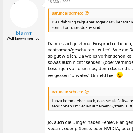
18 März 2022
Barungar schrieb:
Die Erfahrung zeigt eher sogar das Virenscan
somit kontraproduktiv sind.
blurrrr
Well-known member
Da muss ich jetzt mal Einspruch erheben, 
achtsamen/geschulten Leuten). Wie die Re
so gut wie ich. Da wo es vorher schon ke
sowas auch nicht "senken" (oder verhinde
Lösungen völlig sinnlos, denn das sind si
vergessen "privates" Umfeld hier
Barungar schrieb:
Hinzu kommt eben auch, dass sie als Software 
sehr hohen Privilegien auf einem System läuft.
Jo, auch die Dinger haben Fehler, klar, g
Veeam, oder pfSense, oder NVIDIA, oder J