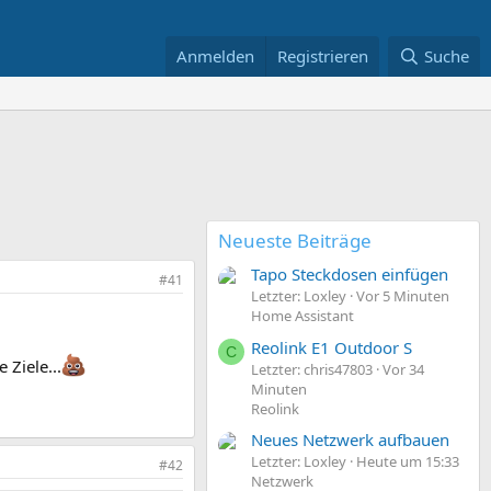
Anmelden
Registrieren
Suche
Neueste Beiträge
Tapo Steckdosen einfügen
#41
Letzter: Loxley
Vor 5 Minuten
Home Assistant
Reolink E1 Outdoor S
C
 Ziele...
Letzter: chris47803
Vor 34
Minuten
Reolink
Neues Netzwerk aufbauen
Letzter: Loxley
Heute um 15:33
#42
Netzwerk