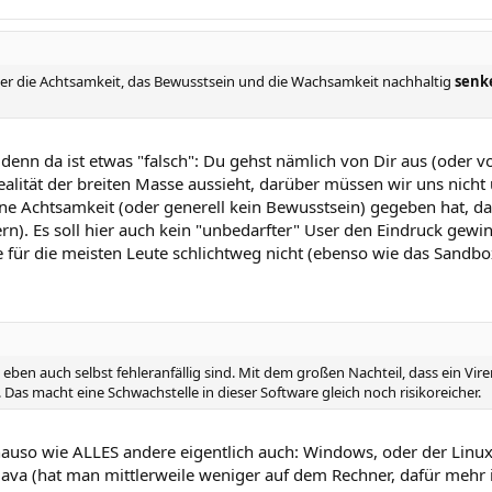
ner die Achtsamkeit, das Bewusstsein und die Wachsamkeit nachhaltig
senk
denn da ist etwas "falsch": Du gehst nämlich von Dir aus (oder v
alität der breiten Masse aussieht, darüber müssen wir uns nicht 
ine Achtsamkeit (oder generell kein Bewusstsein) gegeben hat, d
rn). Es soll hier auch kein "unbedarfter" User den Eindruck gewi
e für die meisten Leute schlichtweg nicht (ebenso wie das Sandbo
eben auch selbst fehleranfällig sind. Mit dem großen Nachteil, dass ein Vire
 Das macht eine Schwachstelle in dieser Software gleich noch risikoreicher.
enauso wie ALLES andere eigentlich auch: Windows, oder der Linux
ava (hat man mittlerweile weniger auf dem Rechner, dafür mehr i