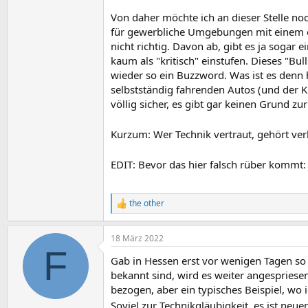
Von daher möchte ich an dieser Stelle no
für gewerbliche Umgebungen mit einem ent
nicht richtig. Davon ab, gibt es ja sogar e
kaum als "kritisch" einstufen. Dieses "Bu
wieder so ein Buzzword. Was ist es denn 
selbstständig fahrenden Autos (und der Kr
völlig sicher, es gibt gar keinen Grund zur
Kurzum: Wer Technik vertraut, gehört ve
EDIT: Bevor das hier falsch rüber kommt: 
the other
R
e
a
18 März 2022
k
F
t
Gab in Hessen erst vor wenigen Tagen so
i
o
bekannt sind, wird es weiter angespriesen
n
bezogen, aber ein typisches Beispiel, wo ic
e
Soviel zur Technikgläubigkeit, es ist neue
n