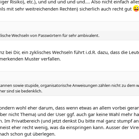
r Risiko), etc.), und und und und und.... Also nicht einfach all
ils mit sehr weitreichenden Rechten) sicherlich auch recht gut
klische Wechseln von Passwörtern für sehr ambivalent.
z bei Dir, ein zyklisches Wechseln führt i.d.R. dazu, dass die Leu
 merkenden Muster verfallen.
cannen sowie stupide, organisatorische Anweisungen zählen nicht zu dem was
er sind sie bedenklich.
ondern wohl eher darum, dass wenn etwas an allem vorbei gerannt
zt aber nicht Thema) und der User ggf. auch gar keine Wahl mehr 
n. Im Privatbereich (und jetzt denkst Du bitte mal ganz stumpf an 
meist eher recht wenig, was da einspringen kann. Ausser der Vi
nach schon gut überlegen.