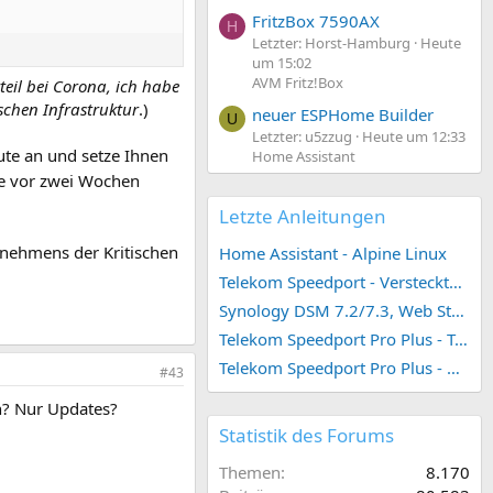
FritzBox 7590AX
H
Letzter: Horst-Hamburg
Heute
um 15:02
AVM Fritz!Box
teil bei Corona, ich habe
schen Infrastruktur
.)
neuer ESPHome Builder
U
Letzter: u5zzug
Heute um 12:33
eute an und setze Ihnen
Home Assistant
e vor zwei Wochen
Letzte Anleitungen
rnehmens der Kritischen
Home Assistant - Alpine Linux
Telekom Speedport - Versteckte Konfigurationen
Synology DSM 7.2/7.3, Web Station 4, Webdienst und Webportal erstellen (ehemals vHost)
Telekom Speedport Pro Plus - Telefonie einrichten
Telekom Speedport Pro Plus - Netzwerk einrichten
#43
nn? Nur Updates?
Statistik des Forums
Themen
8.170