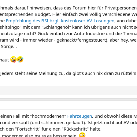
chmals darauf hinweisen, dass das Forum hier für Privatpersonen 
sprechenden Budget. Hier einfach zwei völlig verschiedene Welt
ine
Empfehlung des BSI bzgl. kostenloser AV-Lösungen
, von dahe
llshitbingo" mit dem "Schlangenöl" kann ich übrigens auch nicht s
heutzutage nicht? Guck einfach zur Auto-Industrie und die Thema
am wird - immer wieder - geknackt/ferngesteuert), aber hey, wenn
 Sorge...
rhaut
Jedem steht seine Meinung zu, da gibt's auch nix dran zu rütteln
 einen Fall mit "hochmodernen"
Fahrzeugen
, und obwohl diese M
 und verkauft (und schlimmer: ge-kauft). Ist jetzt nicht auf AV 
h den "Fortschritt" für einen "Rückschritt" halte.
r, moderner, also muss es besser sein.