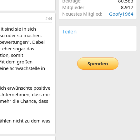
Beiträge
80.583
Mitglieder
8.917
Neuestes Mitglied
Goofy1964
#44
t sind sie in sich
Teilen
 so oder so machen.
kobewertungen". Dabei
E-Mail
Link
gt eher sogar das
tion, somit
 Mit dem großen
Spenden
eine Schwachstelle in
ich erwünschte positive
n Unternehmen, dass mir
lmehr die Chance, dass
zählen nicht zu dem was