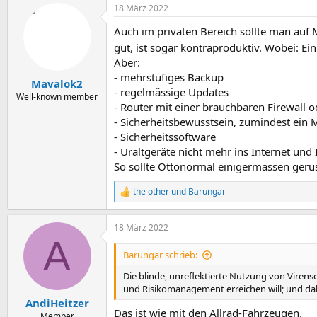
18 März 2022
k
t
Auch im privaten Bereich sollte man auf 
i
o
gut, ist sogar kontraproduktiv. Wobei: Ein
n
Aber:
e
- mehrstufiges Backup
n
Mavalok2
:
- regelmässige Updates
Well-known member
- Router mit einer brauchbaren Firewall od
- Sicherheitsbewusstsein, zumindest ein 
- Sicherheitssoftware
- Uraltgeräte nicht mehr ins Internet und 
So sollte Ottonormal einigermassen gerüs
the other
und
Barungar
R
e
a
18 März 2022
k
A
t
i
Barungar schrieb:
o
n
Die blinde, unreflektierte Nutzung von Virens
e
und Risikomanagement erreichen will; und dah
n
AndiHeitzer
:
Das ist wie mit den Allrad-Fahrzeugen.
Member