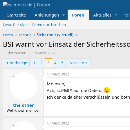
Startseite
Anleitungen
Foren
Aktuelles
Mi
Neue Beiträge
Foren durchsuchen
Foren
Theorie
Sicherheit (virtuell)
BSI warnt vor Einsatz der Sicherheits
E
E
tiermutter
15 März 2022
r
r
Vorherige
1
2
3
4
5
Nächste
s
s
t
t
e
e
17 März 2022
l
l
Moinsen,
l
l
e
t
Ach, sch%$# auf die Daten...
r
a
Ich denke da eher verschlüsseln und botne
m
the other
Well-known member
17 März 2022