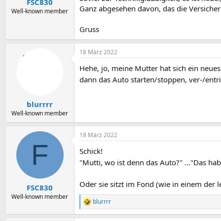
FSC830
:
Ganz abgesehen davon, das die Versicheru
Well-known member
Gruss
18 März 2022
Hehe, jo, meine Mutter hat sich ein neues 
dann das Auto starten/stoppen, ver-/entrie
blurrrr
Well-known member
18 März 2022
F
Schick!
"Mutti, wo ist denn das Auto?" ..."Das ha
Oder sie sitzt im Fond (wie in einem der 
FSC830
Well-known member
blurrrr
R
e
a