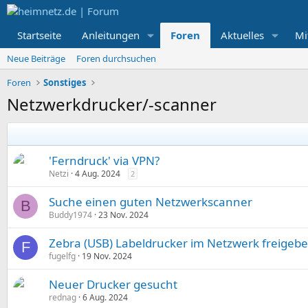
Startseite
Anleitungen
Foren
Aktuelles
Mi
Neue Beiträge
Foren durchsuchen
Foren
Sonstiges
Netzwerkdrucker/-scanner
'Ferndruck' via VPN?
Netzi
4 Aug. 2024
2
Suche einen guten Netzwerkscanner
B
Buddy1974
23 Nov. 2024
Zebra (USB) Labeldrucker im Netzwerk freigeb
F
fugelfg
19 Nov. 2024
Neuer Drucker gesucht
rednag
6 Aug. 2024