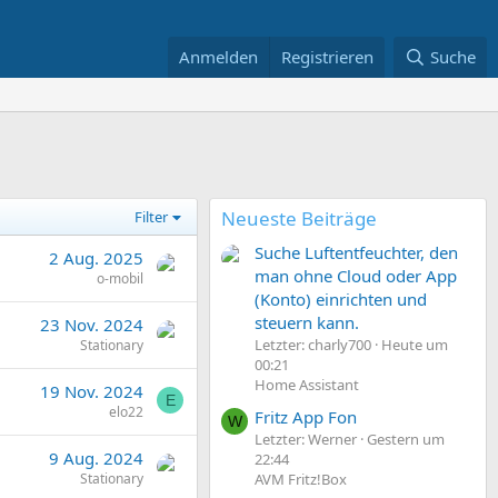
Anmelden
Registrieren
Suche
Neueste Beiträge
Filter
Suche Luftentfeuchter, den
2 Aug. 2025
man ohne Cloud oder App
o-mobil
(Konto) einrichten und
steuern kann.
23 Nov. 2024
Letzter: charly700
Heute um
Stationary
00:21
Home Assistant
19 Nov. 2024
E
elo22
Fritz App Fon
W
Letzter: Werner
Gestern um
9 Aug. 2024
22:44
AVM Fritz!Box
Stationary