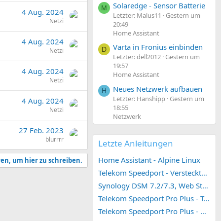
Solaredge - Sensor Batterie
M
4 Aug. 2024
Letzter: Malus11
Gestern um
Netzi
20:49
Home Assistant
4 Aug. 2024
Varta in Fronius einbinden
D
Netzi
Letzter: dell2012
Gestern um
19:57
4 Aug. 2024
Home Assistant
Netzi
Neues Netzwerk aufbauen
H
Letzter: Hanshipp
Gestern um
4 Aug. 2024
18:55
Netzi
Netzwerk
27 Feb. 2023
blurrrr
Letzte Anleitungen
Home Assistant - Alpine Linux
ren, um hier zu schreiben.
Telekom Speedport - Versteckte Konfigurationen
Synology DSM 7.2/7.3, Web Station 4, Webdienst und Webportal erstellen (ehemals vHost)
Telekom Speedport Pro Plus - Telefonie einrichten
Telekom Speedport Pro Plus - Netzwerk einrichten