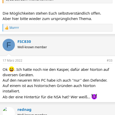
Die Möglichkeiten stehen Euch selbstverständlich offen.
Aber hier bitte wieder zum ursprünglichen Thema.
blurrrr
R
e
a
FSC830
k
F
t
Well-known member
i
o
n
17 März 2022
#33
e
n
Ok
. Ich hatte noch nie den Kasper, dafür aber Norton auf
:
diversen Geräten.
Auf den neueren Win PC habe ich auch "nur" den Defender.
Auf einem ist aus historischen Gründen auch Norton
installiert.
Ab der eine Hintertür für die NSA hat? Wer weiß...
rednag