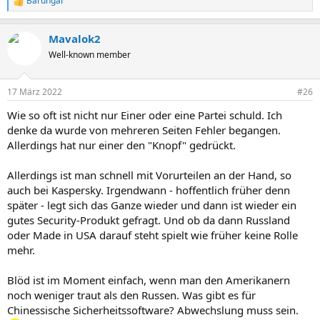
Barungar
R
e
a
Mavalok2
k
t
Well-known member
i
o
n
17 März 2022
#26
e
n
Wie so oft ist nicht nur Einer oder eine Partei schuld. Ich
:
denke da wurde von mehreren Seiten Fehler begangen.
Allerdings hat nur einer den "Knopf" gedrückt.
Allerdings ist man schnell mit Vorurteilen an der Hand, so
auch bei Kaspersky. Irgendwann - hoffentlich früher denn
später - legt sich das Ganze wieder und dann ist wieder ein
gutes Security-Produkt gefragt. Und ob da dann Russland
oder Made in USA darauf steht spielt wie früher keine Rolle
mehr.
Blöd ist im Moment einfach, wenn man den Amerikanern
noch weniger traut als den Russen. Was gibt es für
Chinessische Sicherheitssoftware? Abwechslung muss sein.