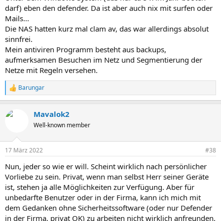
darf) eben den defender. Da ist aber auch nix mit surfen oder
Mails...
Die NAS hatten kurz mal clam av, das war allerdings absolut
sinnfrei.
Mein antiviren Programm besteht aus backups,
aufmerksamen Besuchen im Netz und Segmentierung der
Netze mit Regeln versehen.
Barungar
R
e
a
Mavalok2
k
t
Well-known member
i
o
n
17 März 2022
#38
e
n
Nun, jeder so wie er will. Scheint wirklich nach persönlicher
:
Vorliebe zu sein. Privat, wenn man selbst Herr seiner Geräte
ist, stehen ja alle Möglichkeiten zur Verfügung. Aber für
unbedarfte Benutzer oder in der Firma, kann ich mich mit
dem Gedanken ohne Sicherheitssoftware (oder nur Defender
in der Firma, privat OK) zu arbeiten nicht wirklich anfreunden.