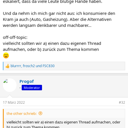
eskaliert, dass da viele Leute blutige Hände haben.
Und da nehm ich mich gar nicht aus: ich konsumiere den
Kram ja auch (Auto, Gasheizung). Aber die Alternativen
werden langsam denkbarer und machbarer...
off-off-topic:
vielleicht sollten wir a) einen dazu eigenen Thread
aufmachen, oder b) zurück zum Thema kommen
blurrrr
,
frosch2
und
FSC830
R
e
a
Progof
k
t
-
Moderator
i
o
n
17 März 2022
#32
e
n
the other schrieb:
:
vielleicht sollten wir a) einen dazu eigenen Thread aufmachen, oder
b) zurück zum Thema kommen