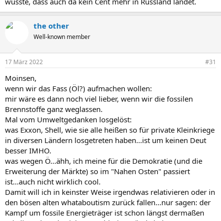
wüsste, dass auch da kein Cent mehr in Russland landet.
the other
Well-known member
17 März 2022
#31
Moinsen,
wenn wir das Fass (Öl?) aufmachen wollen:
mir wäre es dann noch viel lieber, wenn wir die fossilen
Brennstoffe ganz weglassen.
Mal vom Umweltgedanken losgelöst:
was Exxon, Shell, wie sie alle heißen so für private Kleinkriege
in diversen Ländern losgetreten haben...ist um keinen Deut
besser IMHO.
was wegen Ö...ähh, ich meine für die Demokratie (und die
Erweiterung der Märkte) so im "Nahen Osten" passiert
ist...auch nicht wirklich cool.
Damit will ich in keinster Weise irgendwas relativieren oder in
den bösen alten whataboutism zurück fallen...nur sagen: der
Kampf um fossile Energieträger ist schon längst dermaßen