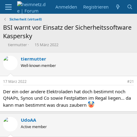
Anmelden
Registrieren
Sicherheit (virtuell)
BSI warnt vor Einsatz der Sicherheitssoftware
Kaspersky
E
E
tiermutter
15 März 2022
r
r
s
s
tiermutter
t
t
Well-known member
e
e
l
l
l
l
17 März 2022
#21
e
t
r
a
Der ein oder andere Elektroladen hat doch bestimmt noch
m
QNAPs, Synos und Co sowie Festplatten im Regal liegen... da
kann man bestimmt was draus zaubern
UdoAA
Active member