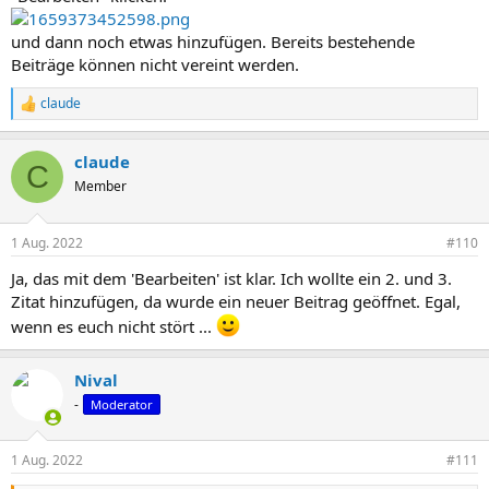
und dann noch etwas hinzufügen. Bereits bestehende
Beiträge können nicht vereint werden.
claude
R
e
a
claude
k
C
t
Member
i
o
n
1 Aug. 2022
#110
e
n
Ja, das mit dem 'Bearbeiten' ist klar. Ich wollte ein 2. und 3.
:
Zitat hinzufügen, da wurde ein neuer Beitrag geöffnet. Egal,
wenn es euch nicht stört ...
Nival
-
Moderator
1 Aug. 2022
#111