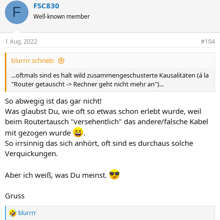
FSC830
F
Well-known member
1 Aug. 2022
#104
blurrrr schrieb:
...oftmals sind es halt wild zusammengeschusterte Kausalitäten (á la
"Router getauscht -> Rechner geht nicht mehr an")...
So abwegig ist das gar nicht!
Was glaubst Du, wie oft so etwas schon erlebt wurde, weil
beim Routertausch "versehentlich" das andere/falsche Kabel
mit gezogen wurde
.
So irrsinnig das sich anhört, oft sind es durchaus solche
Verquickungen.
Aber ich weiß, was Du meinst.
Gruss
blurrrr
R