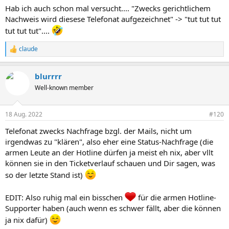
n
Hab ich auch schon mal versucht.... "Zwecks gerichtlichem
:
Nachweis wird diesese Telefonat aufgezeichnet" -> "tut tut tut
tut tut tut"....
claude
R
e
a
blurrrr
k
t
Well-known member
i
o
n
18 Aug. 2022
#120
e
n
Telefonat zwecks Nachfrage bzgl. der Mails, nicht um
:
irgendwas zu "klären", also eher eine Status-Nachfrage (die
armen Leute an der Hotline dürfen ja meist eh nix, aber vllt
können sie in den Ticketverlauf schauen und Dir sagen, was
so der letzte Stand ist)
EDIT: Also ruhig mal ein bisschen
für die armen Hotline-
Supporter haben (auch wenn es schwer fällt, aber die können
ja nix dafür)