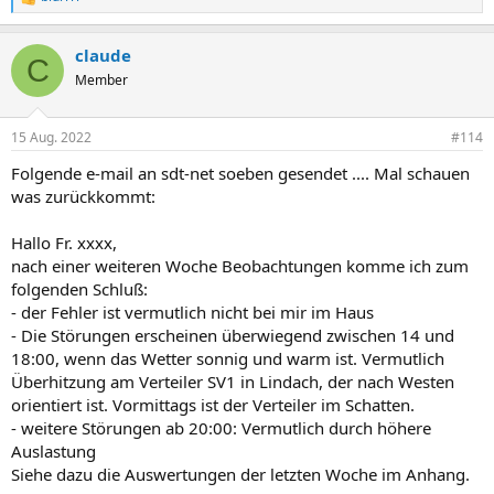
R
e
a
claude
k
C
t
Member
i
o
n
15 Aug. 2022
#114
e
n
Folgende e-mail an sdt-net soeben gesendet .... Mal schauen
:
was zurückkommt:
Hallo Fr. xxxx,
nach einer weiteren Woche Beobachtungen komme ich zum
folgenden Schluß:
- der Fehler ist vermutlich nicht bei mir im Haus
- Die Störungen erscheinen überwiegend zwischen 14 und
18:00, wenn das Wetter sonnig und warm ist. Vermutlich
Überhitzung am Verteiler SV1 in Lindach, der nach Westen
orientiert ist. Vormittags ist der Verteiler im Schatten.
- weitere Störungen ab 20:00: Vermutlich durch höhere
Auslastung
Siehe dazu die Auswertungen der letzten Woche im Anhang.