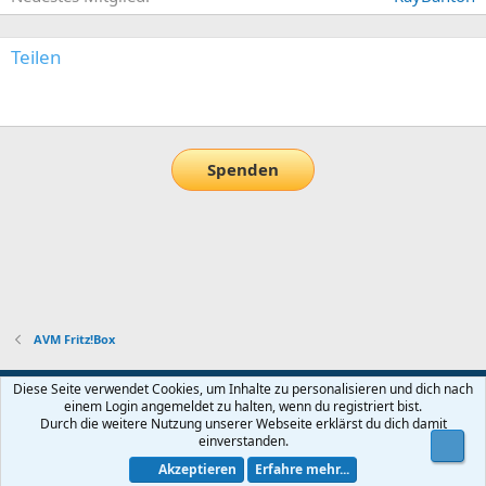
Teilen
E-Mail
Link
Spenden
AVM Fritz!Box
Default-Theme
Diese Seite verwendet Cookies, um Inhalte zu personalisieren und dich nach
einem Login angemeldet zu halten, wenn du registriert bist.
Nutzungsbedingungen
Datenschutz
Hilfe und Impressum
Start
Durch die weitere Nutzung unserer Webseite erklärst du dich damit
R
einverstanden.
Obe
S
S
Akzeptieren
Erfahre mehr...
®
Community platform by XenForo
© 2010-2026 XenForo Ltd.