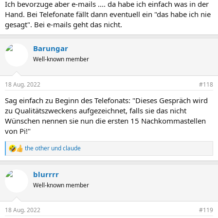
Ich bevorzuge aber e-mails .... da habe ich einfach was in der
Hand. Bei Telefonate fällt dann eventuell ein "das habe ich nie
gesagt". Bei e-mails geht das nicht.
Barungar
Well-known member
18 Aug. 2022
#118
Sag einfach zu Beginn des Telefonats: "Dieses Gespräch wird
zu Qualitätszweckens aufgezeichnet, falls sie das nicht
Wünschen nennen sie nun die ersten 15 Nachkommastellen
von Pi!"
the other
und
claude
R
e
a
blurrrr
k
t
Well-known member
i
o
n
18 Aug. 2022
#119
e