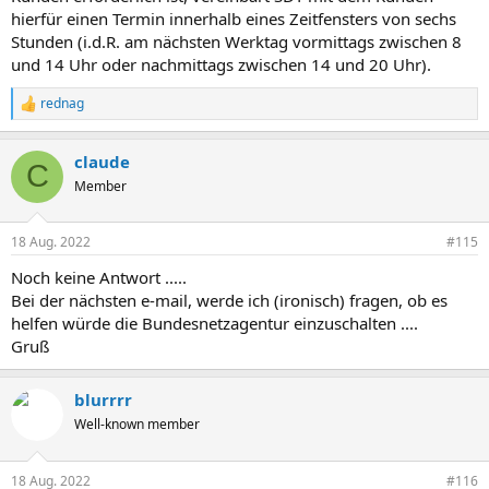
hierfür einen Termin innerhalb eines Zeitfensters von sechs
Stunden (i.d.R. am nächsten Werktag vormittags zwischen 8
und 14 Uhr oder nachmittags zwischen 14 und 20 Uhr).
rednag
R
e
a
claude
k
C
t
Member
i
o
n
18 Aug. 2022
#115
e
n
Noch keine Antwort .....
:
Bei der nächsten e-mail, werde ich (ironisch) fragen, ob es
helfen würde die Bundesnetzagentur einzuschalten ....
Gruß
blurrrr
Well-known member
18 Aug. 2022
#116