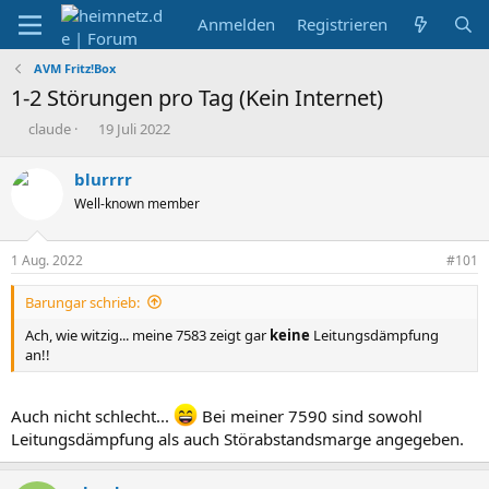
Anmelden
Registrieren
AVM Fritz!Box
1-2 Störungen pro Tag (Kein Internet)
E
E
claude
19 Juli 2022
r
r
s
s
blurrrr
t
t
Well-known member
e
e
l
l
l
l
1 Aug. 2022
#101
e
t
r
a
Barungar schrieb:
m
Ach, wie witzig... meine 7583 zeigt gar
keine
Leitungsdämpfung
an!!
Auch nicht schlecht...
Bei meiner 7590 sind sowohl
Leitungsdämpfung als auch Störabstandsmarge angegeben.