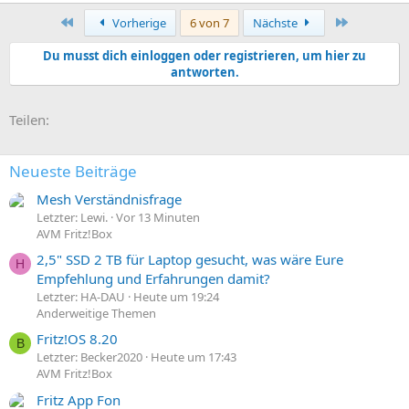
Erste
Letzte
Vorherige
6 von 7
Nächste
Du musst dich einloggen oder registrieren, um hier zu
antworten.
E-Mail
Link
Teilen:
Neueste Beiträge
Mesh Verständnisfrage
Letzter: Lewi.
Vor 13 Minuten
AVM Fritz!Box
2,5" SSD 2 TB für Laptop gesucht, was wäre Eure
H
Empfehlung und Erfahrungen damit?
Letzter: HA-DAU
Heute um 19:24
Anderweitige Themen
Fritz!OS 8.20
B
Letzter: Becker2020
Heute um 17:43
AVM Fritz!Box
Fritz App Fon