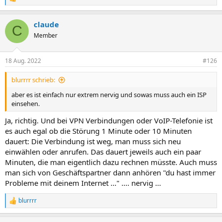
R
e
a
claude
k
C
t
Member
i
o
n
18 Aug. 2022
#126
e
n
blurrrr schrieb:
:
aber es ist einfach nur extrem nervig und sowas muss auch ein ISP
einsehen.
Ja, richtig. Und bei VPN Verbindungen oder VoIP-Telefonie ist
es auch egal ob die Störung 1 Minute oder 10 Minuten
dauert: Die Verbindung ist weg, man muss sich neu
einwählen oder anrufen. Das dauert jeweils auch ein paar
Minuten, die man eigentlich dazu rechnen müsste. Auch muss
man sich von Geschäftspartner dann anhören "du hast immer
Probleme mit deinem Internet ..." .... nervig ...
blurrrr
R
e
a