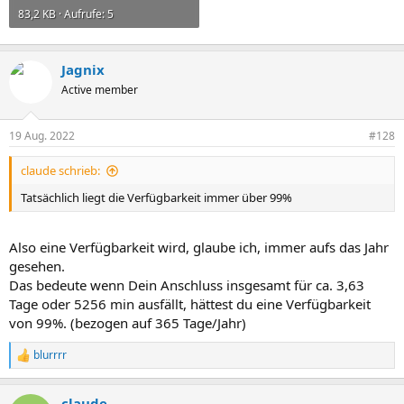
83,2 KB · Aufrufe: 5
Jagnix
Active member
19 Aug. 2022
#128
claude schrieb:
Tatsächlich liegt die Verfügbarkeit immer über 99%
Also eine Verfügbarkeit wird, glaube ich, immer aufs das Jahr
gesehen.
Das bedeute wenn Dein Anschluss insgesamt für ca. 3,63
Tage oder 5256 min ausfällt, hättest du eine Verfügbarkeit
von 99%. (bezogen auf 365 Tage/Jahr)
blurrrr
R
e
a
claude
k