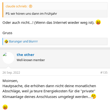
n
claude schrieb:
:
PS: wir hören uns dann im Frühjahr
Oder auch nicht...! (Wenn das Internet wieder weg ist).
Gruss
Barungar
und
blurrrr
R
e
a
the other
k
t
Well-known member
i
o
n
26 Sep. 2022
#135
e
n
Moinsen,
:
Hautpsache, die erhöhen dann nicht deine monatlichen
Abschläge, weil ja teure Energiekosten für die "private"
Klimaanlage deines Anschlusses umgelegt werden...