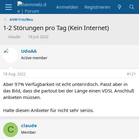
Anmelden
Registrieren
AVM Fritz!Box
1-2 Störungen pro Tag (Kein Internet)
E
E
claude
19 Juli 2022
r
r
s
s
UdoAA
t
t
Active member
e
e
l
l
l
l
18 Aug. 2022
#121
e
t
r
a
Aber 97% Verfügbarkeit ist echt unterirdisch. Passt aber in
m
das Bild, dass die partout bei der Länge einen VDSL Anschluß
anbieten müssen.
Halte diesen Anbieter für nicht sehr seriös.
claude
C
Member