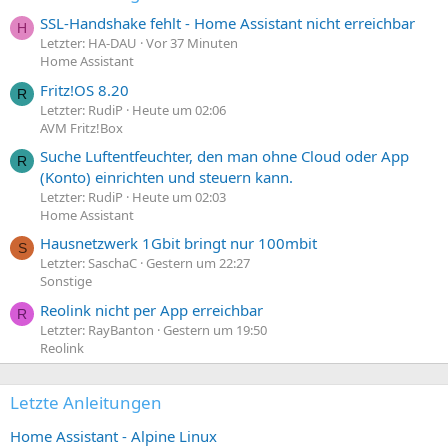
SSL-Handshake fehlt - Home Assistant nicht erreichbar
H
Letzter: HA-DAU
Vor 37 Minuten
Home Assistant
Fritz!OS 8.20
R
Letzter: RudiP
Heute um 02:06
AVM Fritz!Box
Suche Luftentfeuchter, den man ohne Cloud oder App
R
(Konto) einrichten und steuern kann.
Letzter: RudiP
Heute um 02:03
Home Assistant
Hausnetzwerk 1Gbit bringt nur 100mbit
S
Letzter: SaschaC
Gestern um 22:27
Sonstige
Reolink nicht per App erreichbar
R
Letzter: RayBanton
Gestern um 19:50
Reolink
Letzte Anleitungen
Home Assistant - Alpine Linux