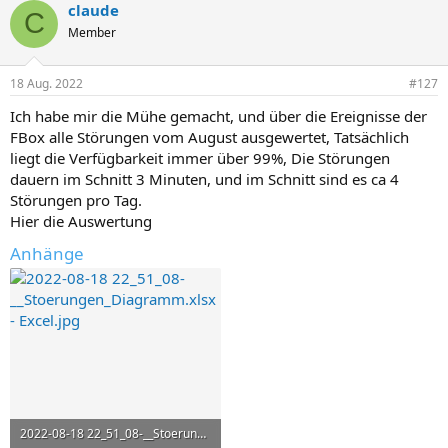
claude
k
C
t
Member
i
o
n
18 Aug. 2022
#127
e
n
Ich habe mir die Mühe gemacht, und über die Ereignisse der
:
FBox alle Störungen vom August ausgewertet, Tatsächlich
liegt die Verfügbarkeit immer über 99%, Die Störungen
dauern im Schnitt 3 Minuten, und im Schnitt sind es ca 4
Störungen pro Tag.
Hier die Auswertung
Anhänge
2022-08-18 22_51_08-__Stoerungen_Diagramm.xlsx - Excel.jpg