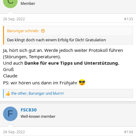
C
t
Member
i
o
n
26 Sep. 2022
#133
e
n
Barungar schrieb:
:
Das klingt doch nach einem Erfolg für Dich! Gratulation
Ja, hört sich gut an. Werde jedoch weiter Protokoll führen
(Störungen, Temperaturen).
Und auch
Danke für eure Tipps und Unterstützung.
Gruß
Claude
PS: wir hören uns dann im Frühjahr
the other
,
Barungar
und
blurrrr
R
e
a
FSC830
k
F
t
Well-known member
i
o
n
26 Sep. 2022
#134
e