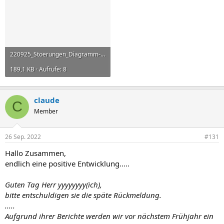
220925_Stoerungen_Diagramm-xlsx.jpg
189,1 KB · Aufrufe: 8
claude
C
Member
26 Sep. 2022
#131
Hallo Zusammen,
endlich eine positive Entwicklung.....
Guten Tag Herr yyyyyyyy(ich),
bitte entschuldigen sie die späte Rückmeldung.
.....
Aufgrund ihrer Berichte werden wir vor nächstem Frühjahr ein