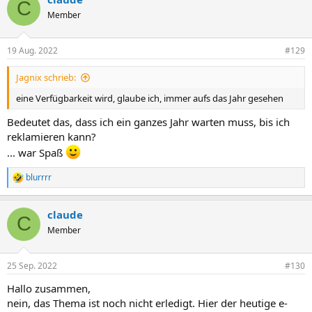
C
t
Member
i
o
n
19 Aug. 2022
#129
e
n
Jagnix schrieb:
:
eine Verfügbarkeit wird, glaube ich, immer aufs das Jahr gesehen
Bedeutet das, dass ich ein ganzes Jahr warten muss, bis ich
reklamieren kann?
... war Spaß
blurrrr
R
e
a
claude
k
C
t
Member
i
o
n
25 Sep. 2022
#130
e
n
Hallo zusammen,
:
nein, das Thema ist noch nicht erledigt. Hier der heutige e-