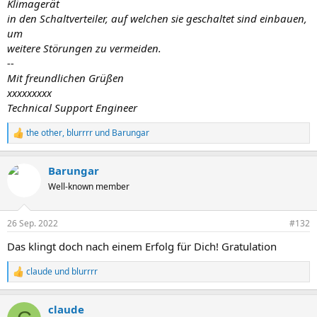
Klimagerät
in den Schaltverteiler, auf welchen sie geschaltet sind einbauen,
um
weitere Störungen zu vermeiden.
--
Mit freundlichen Grüßen
xxxxxxxxx
Technical Support Engineer
the other
,
blurrrr
und
Barungar
R
e
a
Barungar
k
t
Well-known member
i
o
n
26 Sep. 2022
#132
e
n
Das klingt doch nach einem Erfolg für Dich! Gratulation
:
claude
und
blurrrr
R
e
a
claude
k