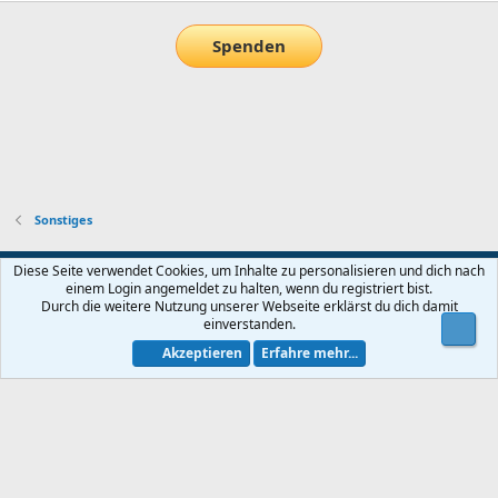
Spenden
Sonstiges
Default-Theme
Diese Seite verwendet Cookies, um Inhalte zu personalisieren und dich nach
einem Login angemeldet zu halten, wenn du registriert bist.
Nutzungsbedingungen
Datenschutz
Hilfe und Impressum
Start
Durch die weitere Nutzung unserer Webseite erklärst du dich damit
R
einverstanden.
Obe
S
S
Akzeptieren
Erfahre mehr...
®
Community platform by XenForo
© 2010-2026 XenForo Ltd.