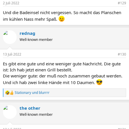
n
2 Juli 2022
#129
e
n
Und die Badeinsel nicht vergessen. So macht das Planschen
:
im kühlen Nass mehr Spaß.
rednag
Well-known member
13 Juli 2022
#130
Es gibt eine gute und eine weniger gute Nachricht. Die gute
ist: Ich hab jetzt einen Grill bestellt.
Die weniger gute: der muß noch zusammen gebaut werden.
Und ich hab zwei linke Hände mit 10 Daumen.
Stationary
und
blurrrr
R
e
a
the other
k
t
Well-known member
i
o
n