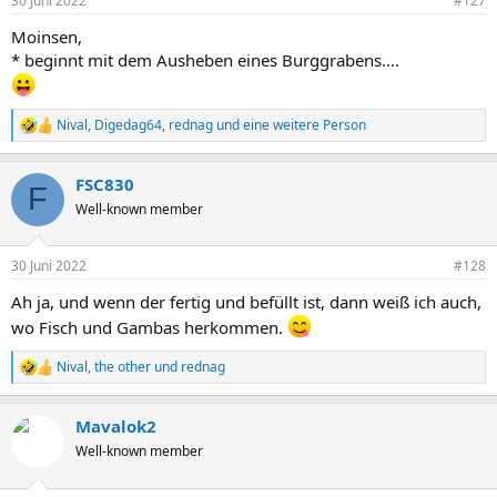
30 Juni 2022
#127
Moinsen,
* beginnt mit dem Ausheben eines Burggrabens....
Nival
,
Digedag64
,
rednag
und eine weitere Person
R
e
a
FSC830
k
F
t
Well-known member
i
o
n
30 Juni 2022
#128
e
n
Ah ja, und wenn der fertig und befüllt ist, dann weiß ich auch,
:
wo Fisch und Gambas herkommen.
Nival
,
the other
und
rednag
R
e
a
Mavalok2
k
t
Well-known member
i
o