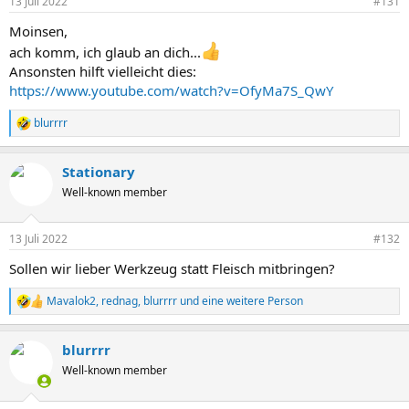
13 Juli 2022
#131
e
n
Moinsen,
:
ach komm, ich glaub an dich...
Ansonsten hilft vielleicht dies:
https://www.youtube.com/watch?v=OfyMa7S_QwY
blurrrr
R
e
a
Stationary
k
t
Well-known member
i
o
n
13 Juli 2022
#132
e
n
Sollen wir lieber Werkzeug statt Fleisch mitbringen?
:
Mavalok2
,
rednag
,
blurrrr
und eine weitere Person
R
e
a
blurrrr
k
t
Well-known member
i
o