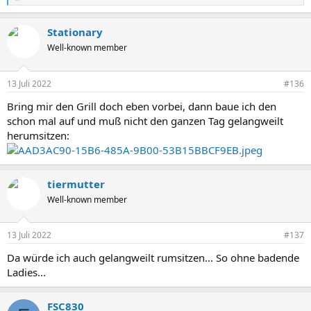
e
a
Stationary
k
t
Well-known member
i
o
n
13 Juli 2022
#136
e
n
Bring mir den Grill doch eben vorbei, dann baue ich den
:
schon mal auf und muß nicht den ganzen Tag gelangweilt
herumsitzen:
tiermutter
Well-known member
13 Juli 2022
#137
Da würde ich auch gelangweilt rumsitzen... So ohne badende
Ladies...
FSC830