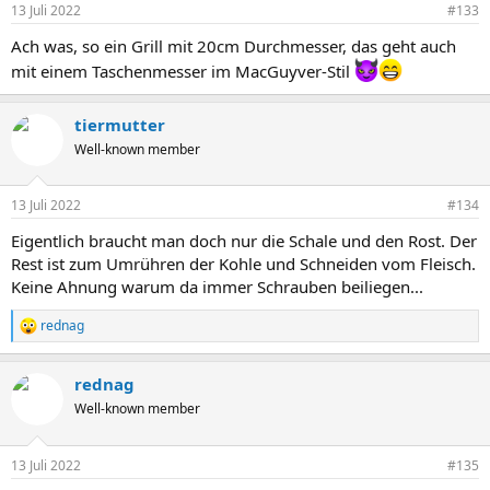
n
13 Juli 2022
#133
e
n
Ach was, so ein Grill mit 20cm Durchmesser, das geht auch
:
mit einem Taschenmesser im MacGuyver-Stil
tiermutter
Well-known member
13 Juli 2022
#134
Eigentlich braucht man doch nur die Schale und den Rost. Der
Rest ist zum Umrühren der Kohle und Schneiden vom Fleisch.
Keine Ahnung warum da immer Schrauben beiliegen...
rednag
R
e
a
rednag
k
t
Well-known member
i
o
n
13 Juli 2022
#135
e