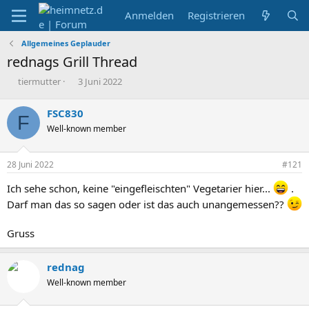
Anmelden
Registrieren
Allgemeines Geplauder
rednags Grill Thread
E
E
tiermutter
3 Juni 2022
r
r
s
s
FSC830
F
t
t
Well-known member
e
e
l
l
l
l
28 Juni 2022
#121
e
t
r
a
Ich sehe schon, keine "eingefleischten" Vegetarier hier...
.
m
Darf man das so sagen oder ist das auch unangemessen??
Gruss
rednag
Well-known member