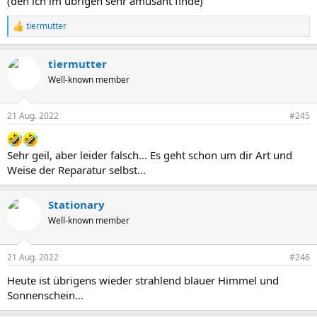
(den ich im übrigen sehr amüsant finde)
tiermutter
R
e
a
tiermutter
k
t
Well-known member
i
o
n
21 Aug. 2022
#245
e
n
:
Sehr geil, aber leider falsch... Es geht schon um dir Art und
Weise der Reparatur selbst...
Stationary
Well-known member
21 Aug. 2022
#246
Heute ist übrigens wieder strahlend blauer Himmel und
Sonnenschein…