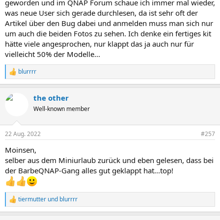
geworden und im QNAP Forum schaue ich immer mal wieder,
was neue User sich gerade durchlesen, da ist sehr oft der
Artikel über den Bug dabei und anmelden muss man sich nur
um auch die beiden Fotos zu sehen. Ich denke ein fertiges kit
hätte viele angesprochen, nur klappt das ja auch nur für
vielleicht 50% der Modelle...
blurrrr
R
e
a
the other
k
t
Well-known member
i
o
n
22 Aug. 2022
#257
e
n
Moinsen,
:
selber aus dem Miniurlaub zurück und eben gelesen, dass bei
der BarbeQNAP-Gang alles gut geklappt hat...top!
tiermutter
und
blurrrr
R
e
a