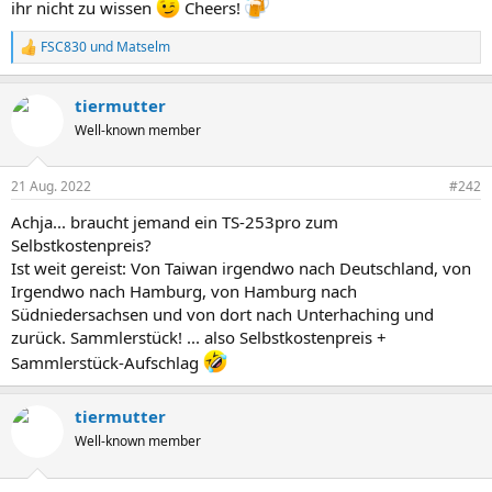
ihr nicht zu wissen
Cheers!
FSC830
und
Matselm
R
e
a
tiermutter
k
t
Well-known member
i
o
n
21 Aug. 2022
#242
e
n
Achja... braucht jemand ein TS-253pro zum
:
Selbstkostenpreis?
Ist weit gereist: Von Taiwan irgendwo nach Deutschland, von
Irgendwo nach Hamburg, von Hamburg nach
Südniedersachsen und von dort nach Unterhaching und
zurück. Sammlerstück! ... also Selbstkostenpreis +
Sammlerstück-Aufschlag
tiermutter
Well-known member