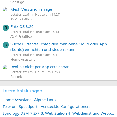
Sonstige
Mesh Verständnisfrage
Letzter: zte1m
Heute um 14:27
AVM Fritz!Box
Fritz!OS 8.20
R
Letzter: RudiP
Heute um 14:13
AVM Fritz!Box
Suche Luftentfeuchter, den man ohne Cloud oder App
R
(Konto) einrichten und steuern kann.
Letzter: RudiP
Heute um 14:11
Home Assistant
Reolink nicht per App erreichbar
Letzter: zte1m
Heute um 13:58
Reolink
Letzte Anleitungen
Home Assistant - Alpine Linux
Telekom Speedport - Versteckte Konfigurationen
Synology DSM 7.2/7.3, Web Station 4, Webdienst und Webportal erstellen (ehemals vHost)