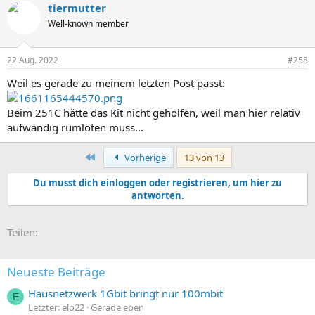
tiermutter
k
t
Well-known member
i
o
n
22 Aug. 2022
#258
e
n
Weil es gerade zu meinem letzten Post passt:
:
Beim 251C hätte das Kit nicht geholfen, weil man hier relativ
aufwändig rumlöten muss...
Erste
Vorherige
13 von 13
Du musst dich einloggen oder registrieren, um hier zu
antworten.
E-Mail
Link
Teilen:
Neueste Beiträge
Hausnetzwerk 1Gbit bringt nur 100mbit
E
Letzter: elo22
Gerade eben