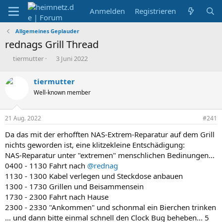
Anmelden
Registrieren
Allgemeines Geplauder
rednags Grill Thread
E
E
tiermutter
3 Juni 2022
r
r
s
s
tiermutter
t
t
Well-known member
e
e
l
l
l
l
21 Aug. 2022
#241
e
t
r
a
Da das mit der erhofften NAS-Extrem-Reparatur auf dem Grill
m
nichts geworden ist, eine klitzekleine Entschädigung:
NAS-Reparatur unter "extremen" menschlichen Bedinungen...
0400 - 1130 Fahrt nach
@rednag
1130 - 1300 Kabel verlegen und Steckdose anbauen
1300 - 1730 Grillen und Beisammensein
1730 - 2300 Fahrt nach Hause
2300 - 2330 "Ankommen" und schonmal ein Bierchen trinken
... und dann bitte einmal schnell den Clock Bug beheben... 5