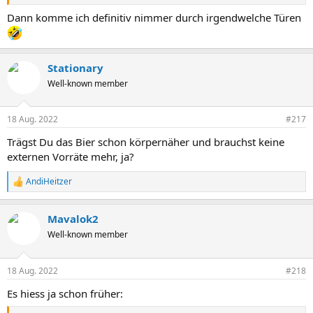
Dann komme ich definitiv nimmer durch irgendwelche Türen
Stationary
Well-known member
18 Aug. 2022
#217
Trägst Du das Bier schon körpernäher und brauchst keine
externen Vorräte mehr, ja?
AndiHeitzer
R
e
a
Mavalok2
k
t
Well-known member
i
o
n
18 Aug. 2022
#218
e
n
Es hiess ja schon früher:
: