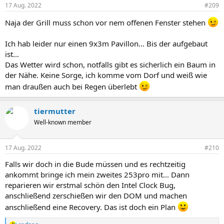
n
17 Aug. 2022
#209
e
n
Naja der Grill muss schon vor nem offenen Fenster stehen
:
Ich hab leider nur einen 9x3m Pavillon... Bis der aufgebaut
ist...
Das Wetter wird schon, notfalls gibt es sicherlich ein Baum in
der Nähe. Keine Sorge, ich komme vom Dorf und weiß wie
man draußen auch bei Regen überlebt
tiermutter
Well-known member
17 Aug. 2022
#210
Falls wir doch in die Bude müssen und es rechtzeitig
ankommt bringe ich mein zweites 253pro mit... Dann
reparieren wir erstmal schön den Intel Clock Bug,
anschließend zerschießen wir den DOM und machen
anschließend eine Recovery. Das ist doch ein Plan