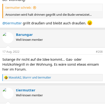
tiermutter schrieb:
Ansonsten wird halt drinnen gegrillt und die Bude verwüstet...
@tiermutter
grillt draußen und bleibt auch draußen.
Barungar
Well-known member
17 Aug. 2022
#208
Solange ihr nicht auf die Idee kommt... Gas- oder
Holzkohlegrill in der Wohnung. Es wäre sonst etwas einsam
hier im Forum.
Mavalok2
,
blurrrr
und
tiermutter
R
e
a
tiermutter
k
t
Well-known member
i
o