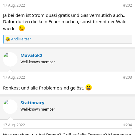
17 Aug. 2022
#202
Ja bei dem ist Strom quasi gratis und Gas vermutlich auch...
Dafür dürfen die kein Feuer machen, sonst brennt der Wald
wieder
AndiHeitzer
R
e
a
Mavalok2
k
t
Well-known member
i
o
n
17 Aug. 2022
#203
e
n
Rohkost und alle Probleme sind gelöst.
:
Stationary
Well-known member
17 Aug. 2022
#204
Was machen wir bei Regen? Grill auf die Terrasse? Momentan