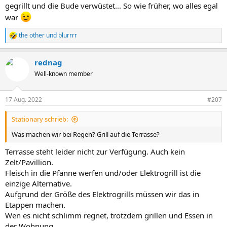
gegrillt und die Bude verwüstet... So wie früher, wo alles egal
war
the other
und
blurrrr
R
e
a
rednag
k
t
Well-known member
i
o
n
17 Aug. 2022
#207
e
n
Stationary schrieb:
:
Was machen wir bei Regen? Grill auf die Terrasse?
Terrasse steht leider nicht zur Verfügung. Auch kein
Zelt/Pavillion.
Fleisch in die Pfanne werfen und/oder Elektrogrill ist die
einzige Alternative.
Aufgrund der Größe des Elektrogrills müssen wir das in
Etappen machen.
Wen es nicht schlimm regnet, trotzdem grillen und Essen in
der Wohnung.