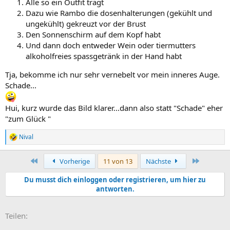
Alle so ein Outfit tragt
Dazu wie Rambo die dosenhalterungen (gekühlt und
ungekühlt) gekreuzt vor der Brust
Den Sonnenschirm auf dem Kopf habt
Und dann doch entweder Wein oder tiermutters
alkoholfreies spassgetränk in der Hand habt
Tja, bekomme ich nur sehr vernebelt vor mein inneres Auge.
Schade...
Hui, kurz wurde das Bild klarer...dann also statt "Schade" eher
"zum Glück "
Nival
R
e
a
Erste
Letzte
Vorherige
11 von 13
Nächste
k
t
Du musst dich einloggen oder registrieren, um hier zu
i
antworten.
o
n
e
E-Mail
Link
n
Teilen:
: