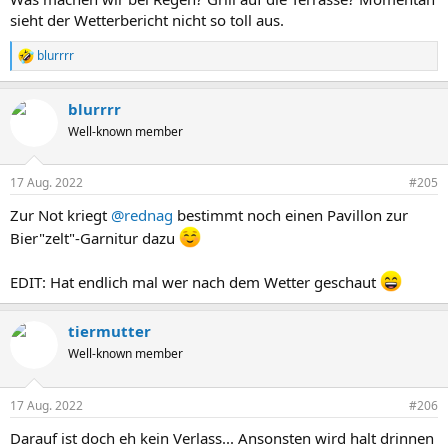
sieht der Wetterbericht nicht so toll aus.
blurrrr
R
e
a
blurrrr
k
t
Well-known member
i
o
n
17 Aug. 2022
#205
e
n
Zur Not kriegt
@rednag
bestimmt noch einen Pavillon zur
:
Bier"zelt"-Garnitur dazu
EDIT: Hat endlich mal wer nach dem Wetter geschaut
tiermutter
Well-known member
17 Aug. 2022
#206
Darauf ist doch eh kein Verlass... Ansonsten wird halt drinnen