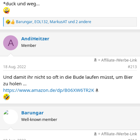
*duck und weg...
Barungar
,
EOL132
,
MarkusAT
und 2 andere
R
e
a
AndiHeitzer
k
A
t
Member
i
o
n
= Affiliate-/Werbe-Link
e
18 Aug. 2022
#213
n
:
Und damit ihr nicht so oft in die Bude laufen müsst, um Bier
zu holen ...
https://www.amazon.de/dp/B06XW6TR2K
Barungar
Well-known member
= Affiliate-/Werbe-Link