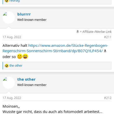
rednag
R
e
a
blurrrr
k
t
Well-known member
i
o
n
= Affiliate-/Werbe-Link
e
17 Aug. 2022
#211
n
:
Alternativ halt
https://www.amazon.de/Stücke-Regenbogen-
Regenschirm-Sonnenschirm-Stirnband/dp/B07QYLP454/
oder so
the other
R
e
a
the other
k
t
Well-known member
i
o
n
17 Aug. 2022
#212
e
n
Moinsen,,
:
Wusste gar nicht, dass du auch als fotomodell arbeitest...