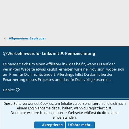
Allgemeines Geplauder
Werbehinweis für Links mit
-Kennzeichnung
Es handelt sich um einen Affiliate-Link, das heißt, wenn Du auf der
verlinkten Website etwas kaufst, erhalten wir eine Provision, wobei sich
am Preis für Dich nichts ändert. Allerdings hilfst Du damit bei der
Finanzierung dieses Projektes und das für Dich völlig kostenlos.
Danke!
Default-Theme
Diese Seite verwendet Cookies, um Inhalte zu personalisieren und dich nach
einem Login angemeldet zu halten, wenn du registriert bist.
Nutzungsbedingungen
Datenschutz
Hilfe und Impressum
Start
Durch die weitere Nutzung unserer Webseite erklärst du dich damit
R
einverstanden.
S
S
Akzeptieren
Erfahre mehr...
®
Community platform by XenForo
© 2010-2026 XenForo Ltd.