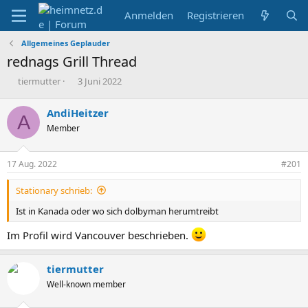
Anmelden
Registrieren
Allgemeines Geplauder
rednags Grill Thread
E
E
tiermutter
3 Juni 2022
r
r
s
s
AndiHeitzer
A
t
t
Member
e
e
l
l
l
l
17 Aug. 2022
#201
e
t
r
a
Stationary schrieb:
m
Ist in Kanada oder wo sich dolbyman herumtreibt
Im Profil wird Vancouver beschrieben.
tiermutter
Well-known member