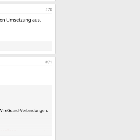
#70
chen Umsetzung aus.
#71
e WireGuard-Verbindungen.
lgeräten
in das Heimnetz.