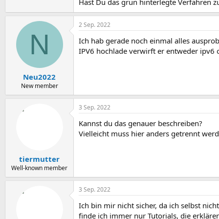
Hast Du das grün hinterlegte Verfahren z
Wählen Sie den Punkt „
Benutzerdefin
WireGuard-Server sowie zur Kommunikat
Konfiguration, die Sie auf der zweiten 
2 Sep. 2022
N
Ich hab gerade noch einmal alles ausprob
IPV6 hochlade verwirft er entweder ipv6 o
Neu2022
New member
3 Sep. 2022
Kannst du das genauer beschreiben?
Vielleicht muss hier anders getrennt w
tiermutter
Well-known member
3 Sep. 2022
Ich bin mir nicht sicher, da ich selbst ni
finde ich immer nur Tutorials, die erkläre