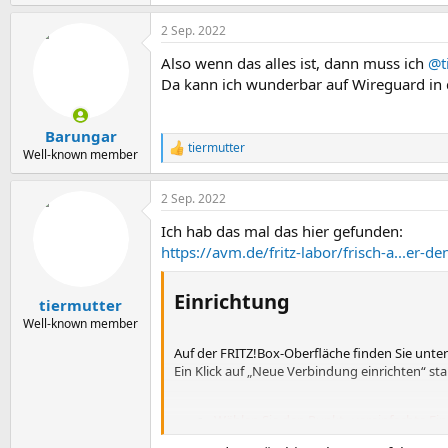
2 Sep. 2022
Also wenn das alles ist, dann muss ich
@t
Da kann ich wunderbar auf Wireguard in de
Barungar
tiermutter
R
Well-known member
e
a
2 Sep. 2022
k
t
Ich hab das mal das hier gefunden:
i
o
https://avm.de/fritz-labor/frisch-a...er
n
e
Einrichtung​
n
tiermutter
:
Well-known member
Auf der FRITZ!Box-Oberfläche finden Sie unte
Ein Klick auf „Neue Verbindung einrichten“ st
Wählen Sie den Punkt „vereinfachte Ei
Smartphones und Tablets verbinden Sie