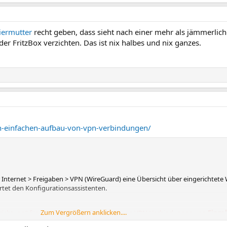
iermutter
recht geben, dass sieht nach einer mehr als jämmerli
r FritzBox verzichten. Das ist nix halbes und nix ganzes.
-den-einfachen-aufbau-von-vpn-verbindungen/
r Internet > Freigaben > VPN (WireGuard) eine Übersicht über eingerichtet
artet den Konfigurationsassistenten.
Zum Vergrößern anklicken....
nrichtung“ für die einfache Konfiguration von VPN-Verbindungen von
Einze
 komfortabel per QR-Code – sonstige Clients per Konfigurationsdatei.