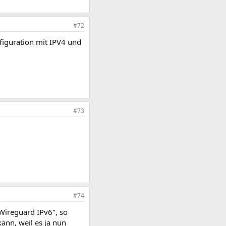
 Anbindungen an einen
stellen Sie hier eine
#72
figuration mit IPV4 und
#73
#74
 Wireguard IPv6", so
kann, weil es ja nun