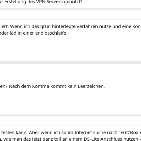
ur Erstellung des VPN Servers genutzt?
ierte Einrichtung
“ zur Verbindung von Netzwerken, Firmenanbindungen,
ion mit Dritten. Für eine LAN-LAN-Verbindung zweier FRITZ!Box-Produkte er
FRITZ!Box importieren.
iert. Wenn ich das grün hinterlegte verfahren nutze und eine kon
der läd in einer endlosschleife
erden? Nach dem Komma kommt kein Leerzeichen.
cht testen kann. Aber wenn ich so im Internet suche nach "FritzBox
n, wie man das jetzt ganz toll an einem DS-Lite Anschluss nutzen 