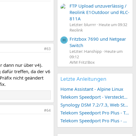
FTP Upload unzuverlässig /
Reolink E1Outdoor und RLC-
811A
Letzter: blurrrr
Heute um 09:32
Reolink
Fritzbox 7690 und Netgear
H
Switch
#63
Letzter: Hanshipp
Heute um
09:12
AVM Fritz!Box
ir dann nur über v4).
 dafür treffen, da der v6
Präfix nicht geändert
Letzte Anleitungen
ix.
Home Assistant - Alpine Linux
Telekom Speedport - Versteckte Konfigurationen
Synology DSM 7.2/7.3, Web Station 4, Webdienst und Webportal erstellen (ehemals vHost)
#64
Telekom Speedport Pro Plus - Telefonie einrichten
Telekom Speedport Pro Plus - Netzwerk einrichten