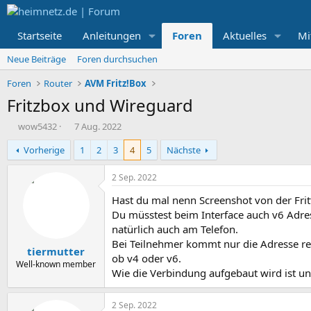
Startseite
Anleitungen
Foren
Aktuelles
Mi
Neue Beiträge
Foren durchsuchen
Foren
Router
AVM Fritz!Box
Fritzbox und Wireguard
E
E
wow5432
7 Aug. 2022
r
r
Vorherige
1
2
3
4
5
Nächste
s
s
t
t
e
e
2 Sep. 2022
l
l
Hast du mal nenn Screenshot von der Fritt
l
l
e
t
Du müsstest beim Interface auch v6 Adress
r
a
natürlich auch am Telefon.
m
Bei Teilnehmer kommt nur die Adresse rein, 
tiermutter
ob v4 oder v6.
Well-known member
Wie die Verbindung aufgebaut wird ist uner
2 Sep. 2022