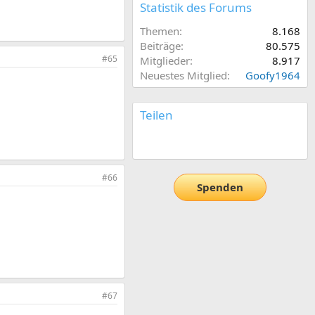
Statistik des Forums
Themen
8.168
Beiträge
80.575
#65
Mitglieder
8.917
Neuestes Mitglied
Goofy1964
Teilen
E-Mail
Link
#66
Spenden
#67