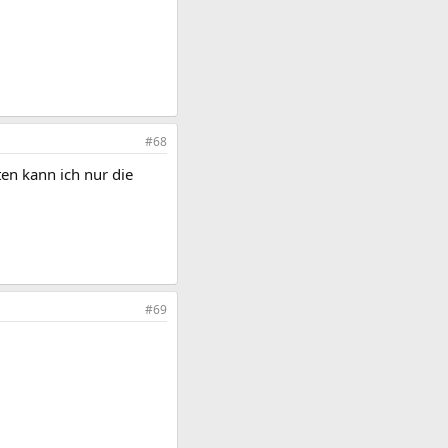
#68
en kann ich nur die
#69