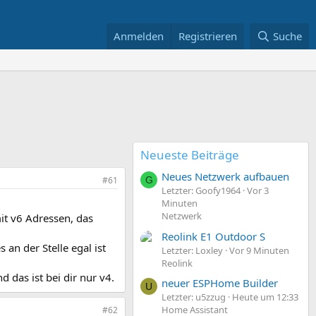
Anmelden
Registrieren
Suche
Neueste Beiträge
Neues Netzwerk aufbauen
#61
G
Letzter: Goofy1964
Vor 3
Minuten
Netzwerk
it v6 Adressen, das
Reolink E1 Outdoor S
 an der Stelle egal ist
Letzter: Loxley
Vor 9 Minuten
Reolink
 das ist bei dir nur v4.
neuer ESPHome Builder
U
Letzter: u5zzug
Heute um 12:33
Home Assistant
#62