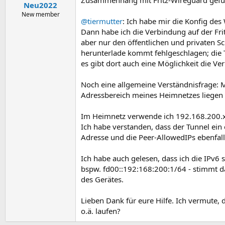
n
Neu2022
:
New member
@tiermutter
: Ich habe mir die Konfig de
Dann habe ich die Verbindung auf der Frit
aber nur den öffentlichen und privaten Sc
herunterlade kommt fehlgeschlagen; die
es gibt dort auch eine Möglichkeit die Ve
Noch eine allgemeine Verständnisfrage: M
Adressbereich meines Heimnetzes liegen o
Im Heimnetz verwende ich 192.168.200.x
Ich habe verstanden, dass der Tunnel ein
Adresse und die Peer-AllowedIPs ebenfal
Ich habe auch gelesen, dass ich die IPv6
bspw. fd00::192:168:200:1/64 - stimmt d
des Gerätes.
Lieben Dank für eure Hilfe. Ich vermute, 
o.ä. laufen?