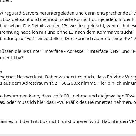
s Wireguard-Servers heruntergeladen und dann entsprechende IPV
zbox gelöscht und die modifizierte Konfig hochgeladen. In der Fr
hlüssel an. Die Details zu den IPs werden gelöscht; wenn ich die
 Trennung habe ich mit und ohne LZ nach dem Komma versucht:
rbindung zu "Fuß" einzustellen. Dort kann ich aber nur eine IPV4
üssen die IPs unter "Interface - Adresse", "Interface DNS" und "
der fiktiv?
;
 eigenes Netzwerk ist. Daher wundert es mich, dass Fritzbox Wire
ls aus dem Adressraum 192.168.200.x nimmt. Hier bin ich mir un
 so bestimmen kann, dass ich fd00:: nehme und die jeweilige IPv4
as, oder muss ich hier das IPV6 Präfix des Heimnetzes nehmen, o
dass es mit der Fritzbox nicht funktionieren wird. Habt ihr den V