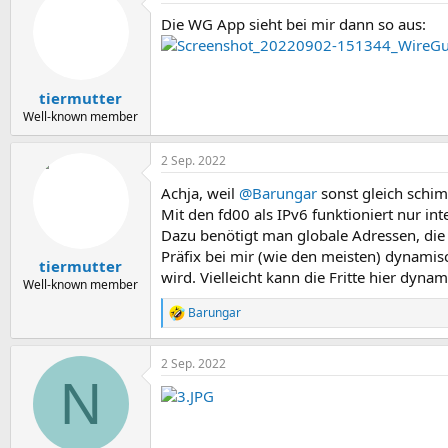
Die WG App sieht bei mir dann so aus:
tiermutter
Well-known member
2 Sep. 2022
Achja, weil
@Barungar
sonst gleich schim
Mit den fd00 als IPv6 funktioniert nur int
Dazu benötigt man globale Adressen, die a
Präfix bei mir (wie den meisten) dynamisc
tiermutter
wird. Vielleicht kann die Fritte hier dyna
Well-known member
Barungar
R
e
a
2 Sep. 2022
k
N
t
i
o
n
e