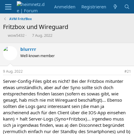
Anmelden
Registrieren
AVM Fritz!Box
Fritzbox und Wireguard
E
E
wow5432
7 Aug. 2022
r
r
s
s
blurrrr
t
t
Well-known member
e
e
l
l
l
l
9 Aug. 2022
#21
e
t
r
a
Server-Config-Files gibt es nicht? Bei der Fritzbox mitunter
m
etwas umständlich, aber auf der Syno sollte sich doch
entsprechendes finden lassen (sofern es sowas gibt, wie
gesagt, hab mich nie mit Wireguard beschäftigt)... Ebenso
sollten die Logs ganz interessant sein (die man ja
anscheinend auch für den Client über die IOS-App einsehen
kann) + halt Server-Logs (Syno+Fritzbox)... irgendwo muss
sich ja irgendwas finden, was a) den Disconnect begründet
(vermutlich einfach nur der Standby des Smartphones) und b)