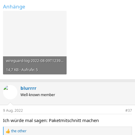
Anhänge
wireguard-log-2022-08-09T123932Z.txt
14,7 KB · Aufrufe: 5
blurrrr
Well-known member
9 Aug. 2022
#37
Ich würde mal sagen: Paketmitschnitt machen
the other
R