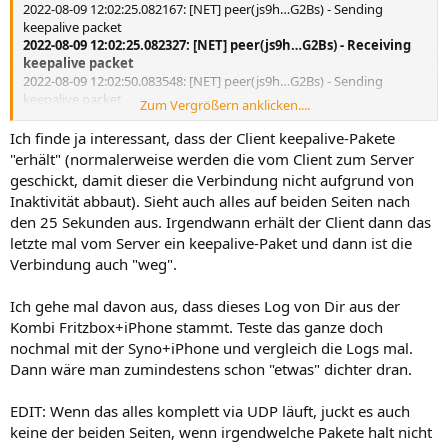
2022-08-09 12:02:25.082167: [NET] peer(js9h…G2Bs) - Sending
keepalive packet
2022-08-09 12:02:25.082327: [NET] peer(js9h…G2Bs) - Receiving
keepalive packet
2022-08-09 12:02:50.083548: [NET] peer(js9h…G2Bs) - Sending
keepalive packet
Zum Vergrößern anklicken....
2022-08-09 12:03:13.407395: [NET] peer(js9h…G2Bs) - Sending
handshake initiation
Ich finde ja interessant, dass der Client keepalive-Pakete
2022-08-09 12:03:13.508080: [NET] peer(js9h…G2Bs) - Received
"erhält" (normalerweise werden die vom Client zum Server
handshake response
geschickt, damit dieser die Verbindung nicht aufgrund von
2022-08-09 12:03:13.508474: [NET] peer(js9h…G2Bs) - Sending
Inaktivität abbaut). Sieht auch alles auf beiden Seiten nach
keepalive packet
den 25 Sekunden aus. Irgendwann erhält der Client dann das
2022-08-09 12:03:33.600372: [NET] peer(js9h…G2Bs) - Retrying
letzte mal vom Server ein keepalive-Paket und dann ist die
handshake because we stopped hearing back after 15 seconds
Verbindung auch "weg".
Ich gehe mal davon aus, dass dieses Log von Dir aus der
Kombi Fritzbox+iPhone stammt. Teste das ganze doch
nochmal mit der Syno+iPhone und vergleich die Logs mal.
Dann wäre man zumindestens schon "etwas" dichter dran.
EDIT: Wenn das alles komplett via UDP läuft, juckt es auch
keine der beiden Seiten, wenn irgendwelche Pakete halt nicht