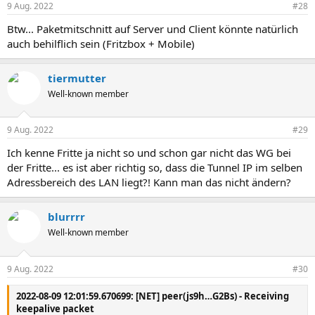
9 Aug. 2022
#28
Btw... Paketmitschnitt auf Server und Client könnte natürlich
auch behilflich sein (Fritzbox + Mobile)
tiermutter
Well-known member
9 Aug. 2022
#29
Ich kenne Fritte ja nicht so und schon gar nicht das WG bei
der Fritte... es ist aber richtig so, dass die Tunnel IP im selben
Adressbereich des LAN liegt?! Kann man das nicht ändern?
blurrrr
Well-known member
9 Aug. 2022
#30
2022-08-09 12:01:59.670699: [NET] peer(js9h…G2Bs) - Receiving
keepalive packet