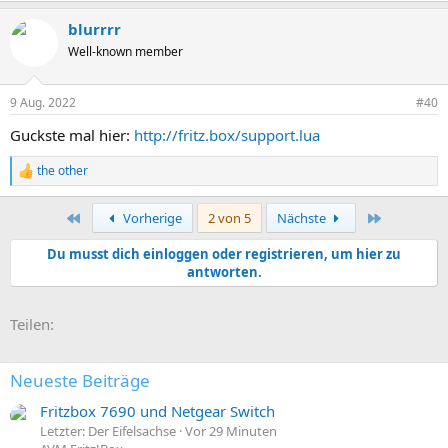
blurrrr
Well-known member
9 Aug. 2022
#40
Guckste mal hier:
http://fritz.box/support.lua
the other
R
e
a
Erste
Letzte
Vorherige
2 von 5
Nächste
k
t
Du musst dich einloggen oder registrieren, um hier zu
i
antworten.
o
n
e
E-Mail
Link
n
Teilen:
:
Neueste Beiträge
Fritzbox 7690 und Netgear Switch
Letzter: Der Eifelsachse
Vor 29 Minuten