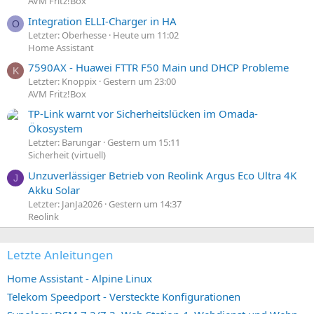
AVM Fritz!Box
Integration ELLI-Charger in HA
O
Letzter: Oberhesse
Heute um 11:02
Home Assistant
7590AX - Huawei FTTR F50 Main und DHCP Probleme
K
Letzter: Knoppix
Gestern um 23:00
AVM Fritz!Box
TP-Link warnt vor Sicherheitslücken im Omada-
Ökosystem
Letzter: Barungar
Gestern um 15:11
Sicherheit (virtuell)
Unzuverlässiger Betrieb von Reolink Argus Eco Ultra 4K
J
Akku Solar
Letzter: JanJa2026
Gestern um 14:37
Reolink
Letzte Anleitungen
Home Assistant - Alpine Linux
Telekom Speedport - Versteckte Konfigurationen