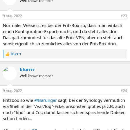
Well-known member
9 Aug. 2022
#23
Normaler Weise ist es bei der FritzBox so, dass man einfach
einen Konfiguration-Export macht, und da steht alles drin.
Das galt zumindest für das alte Fritz-VPN, aber da steht auch
sonst eigentlich so ziemliches alles von der FritzBox drin.
blurrrr
R
e
a
blurrrr
k
t
Well-known member
i
o
n
9 Aug. 2022
#24
e
n
Fritzbox so wie
@Barungar
sagt, bei der Synology vermutlich
:
via Shell in der "/var/log"-Ecke, ansonsten gibt es ja z.B. auch
noch "find" und Co., damit lassen sich entsprechende Dateien
schon finden...