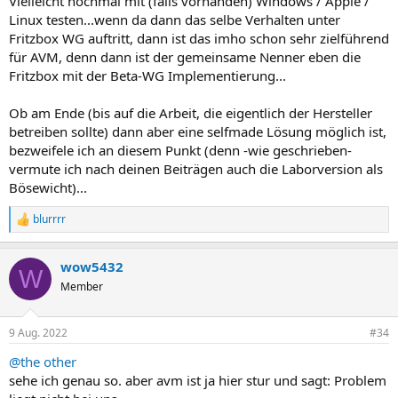
Vielleicht nochmal mit (falls vorhanden) Windows / Apple /
Linux testen...wenn da dann das selbe Verhalten unter
Fritzbox WG auftritt, dann ist das imho schon sehr zielführend
für AVM, denn dann ist der gemeinsame Nenner eben die
Fritzbox mit der Beta-WG Implementierung...
Ob am Ende (bis auf die Arbeit, die eigentlich der Hersteller
betreiben sollte) dann aber eine selfmade Lösung möglich ist,
bezweifele ich an diesem Punkt (denn -wie geschrieben-
vermute ich nach deinen Beiträgen auch die Laborversion als
Bösewicht)...
blurrrr
R
e
a
wow5432
k
W
t
Member
i
o
n
9 Aug. 2022
#34
e
n
@the other
:
sehe ich genau so. aber avm ist ja hier stur und sagt: Problem