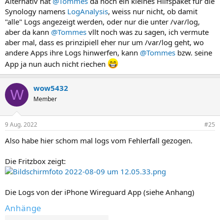
Alternativ hat
@Tommes
da noch ein kleines Hilfspaket für die
Synology namens
LogAnalysis
, weiss nur nicht, ob damit
"alle" Logs angezeigt werden, oder nur die unter /var/log,
aber da kann
@Tommes
vllt noch was zu sagen, ich vermute
aber mal, dass es prinzipiell eher nur um /var/log geht, wo
andere Apps ihre Logs hinwerfen, kann
@Tommes
bzw. seine
App ja nun auch nicht riechen
wow5432
W
Member
9 Aug. 2022
#25
Also habe hier schom mal logs vom Fehlerfall gezogen.
Die Fritzbox zeigt:
Die Logs von der iPhone Wireguard App (siehe Anhang)
Anhänge