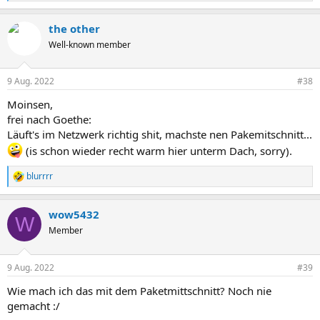
e
a
the other
k
t
Well-known member
i
o
n
9 Aug. 2022
#38
e
n
Moinsen,
:
frei nach Goethe:
Läuft's im Netzwerk richtig shit, machste nen Pakemitschnitt...
(is schon wieder recht warm hier unterm Dach, sorry).
blurrrr
R
e
a
wow5432
k
W
t
Member
i
o
n
9 Aug. 2022
#39
e
n
Wie mach ich das mit dem Paketmittschnitt? Noch nie
:
gemacht :/