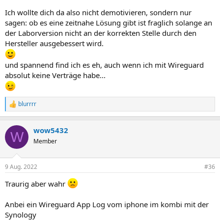
Ich wollte dich da also nicht demotivieren, sondern nur
sagen: ob es eine zeitnahe Lösung gibt ist fraglich solange an
der Laborversion nicht an der korrekten Stelle durch den
Hersteller ausgebessert wird.
und spannend find ich es eh, auch wenn ich mit Wireguard
absolut keine Verträge habe...
blurrrr
R
e
a
wow5432
k
W
t
Member
i
o
n
9 Aug. 2022
#36
e
n
Traurig aber wahr
:
Anbei ein Wireguard App Log vom iphone im kombi mit der
Synology