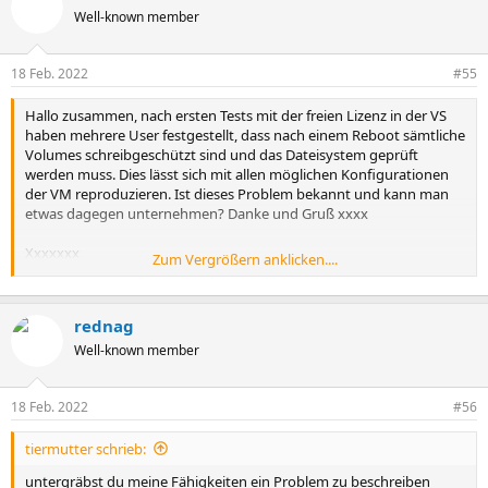
Well-known member
18 Feb. 2022
#55
Hallo zusammen, nach ersten Tests mit der freien Lizenz in der VS
haben mehrere User festgestellt, dass nach einem Reboot sämtliche
Volumes schreibgeschützt sind und das Dateisystem geprüft
werden muss. Dies lässt sich mit allen möglichen Konfigurationen
der VM reproduzieren. Ist dieses Problem bekannt und kann man
etwas dagegen unternehmen? Danke und Gruß xxxx
Xxxxxxx
Zum Vergrößern anklicken....
2022-02-04 15:01:20
Sehr geehrter xxxxxx,
rednag
vielen Dank für Ihre Nachricht. Dieses Problem habe ich in meinen
Well-known member
Ressourcen nicht finden.
18 Feb. 2022
#56
Um ihnen zielgerichtet weiterhelfen zu können, benötige ich noch
weitere Informationen bzw. Log-Dateien (Dump-Log). Die
wichtigsten Log-Dateien können bequem von unserem Helpdesk-
tiermutter schrieb:
Tool gesammelt und als Downloadlink zur Verfügung gestellt
untergräbst du meine Fähigkeiten ein Problem zu beschreiben
werden. Das Helpdesk-Tool von QNAP können Sie kostenlos in