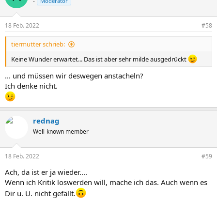
-
Moderator
Gruß und ein schönes Wochenende
18 Feb. 2022
#58
Xxxx
tiermutter schrieb:
QV60xxx915.zip
Keine Wunder erwartet... Das ist aber sehr milde ausgedrückt
2022-02-18 11:42:13
Hallo,
... und müssen wir deswegen anstacheln?
Ich denke nicht.
gibt es hierzu schon etwas Neues?
Gruß
Xxxx
rednag
Well-known member
18 Feb. 2022
#59
Ach, da ist er ja wieder....
Wenn ich Kritik loswerden will, mache ich das. Auch wenn es
Dir u. U. nicht gefällt.