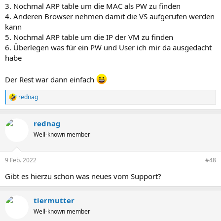
3. Nochmal ARP table um die MAC als PW zu finden
4. Anderen Browser nehmen damit die VS aufgerufen werden
kann
5. Nochmal ARP table um die IP der VM zu finden
6. Überlegen was für ein PW und User ich mir da ausgedacht
habe
Der Rest war dann einfach
rednag
R
e
a
rednag
k
t
Well-known member
i
o
n
9 Feb. 2022
#48
e
n
Gibt es hierzu schon was neues vom Support?
:
tiermutter
Well-known member