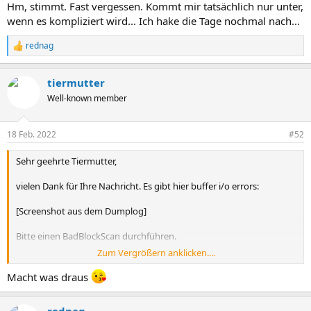
Hm, stimmt. Fast vergessen. Kommt mir tatsächlich nur unter,
wenn es kompliziert wird... Ich hake die Tage nochmal nach...
rednag
R
e
a
tiermutter
k
t
Well-known member
i
o
n
18 Feb. 2022
#52
e
n
Sehr geehrte Tiermutter,
:
vielen Dank für Ihre Nachricht. Es gibt hier buffer i/o errors:
[Screenshot aus dem Dumplog]
Bitte einen BadBlockScan durchführen.
Zum Vergrößern anklicken....
Für einen BadBlock Scan rufen Sie im QNAP Webinterface die App
"Speicher&Snapshots" auf, klicken Sie auf "Datenträger/VJBOD" und
Macht was draus
wählen Sie den Datenträger aus, den Sie überprüfen möchten.
Im Menü "Aktionen" finden Sie den Menüpunkt "Jetzt scannen" bzw.
"Fehlerhafte Blöcke suchen", diesen wählen Sie bitte aus und lassen