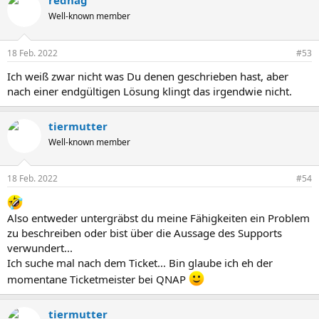
rednag
den Scan laufen.
Well-known member
Führen Sie diese Schritte bitte für alle Festplatten einzeln aus.
Beachten Sie, dass nur eine Festplatte mit schlechten Lese-, Schreib-
oder IOPS Werten verantwortlich für ein in Summe schlechte
18 Feb. 2022
#53
Storage Performance sein kann.
Ich weiß zwar nicht was Du denen geschrieben hast, aber
nach einer endgültigen Lösung klingt das irgendwie nicht.
tiermutter
Well-known member
18 Feb. 2022
#54
Also entweder untergräbst du meine Fähigkeiten ein Problem
zu beschreiben oder bist über die Aussage des Supports
verwundert...
Ich suche mal nach dem Ticket... Bin glaube ich eh der
momentane Ticketmeister bei QNAP
tiermutter