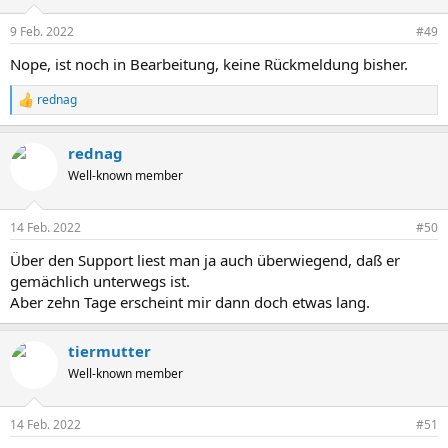
9 Feb. 2022
#49
Nope, ist noch in Bearbeitung, keine Rückmeldung bisher.
rednag
R
e
a
rednag
k
t
Well-known member
i
o
n
14 Feb. 2022
#50
e
n
Über den Support liest man ja auch überwiegend, daß er
:
gemächlich unterwegs ist.
Aber zehn Tage erscheint mir dann doch etwas lang.
tiermutter
Well-known member
14 Feb. 2022
#51