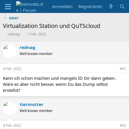
Anmelden
Registrieren
QNAP
Virtualization Station und QuTScloud
E
E
rednag
1 Feb. 2022
r
r
s
s
rednag
t
t
Well-known member
e
e
l
l
l
l
4 Feb. 2022
#41
e
t
r
a
Kann ich schon machen und mangels ID Dir dann geben.
m
Wäre es aber nicht besser, wenn Du das Dump selbst
erstellst?
tiermutter
Well-known member
4 Feb. 2022
#42