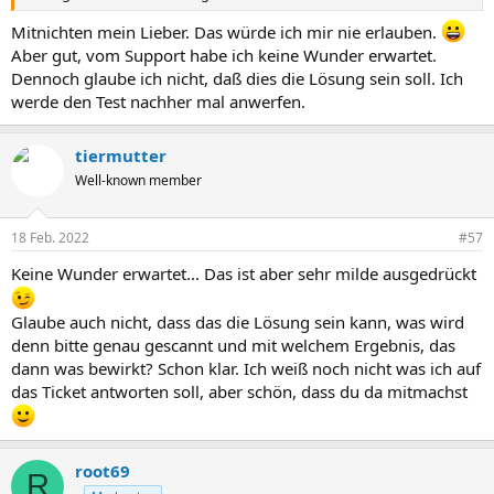
unserem App Center herunterladen. Standardmäßig ist es bereits
Mitnichten mein Lieber. Das würde ich mir nie erlauben.
auf ihrem QNAP NAS installiert.
Aber gut, vom Support habe ich keine Wunder erwartet.
Dennoch glaube ich nicht, daß dies die Lösung sein soll. Ich
Sollte eine automatische Installation über das App Center nicht
direkt möglich sein, können Sie das Paket für Ihr NAS auch manuell
werde den Test nachher mal anwerfen.
über folgende Seite herunterladen und dann manuell über das App
Center installieren:
https://www.qnap.com/de-
tiermutter
de/app_center/index.php?middle_place=1&type_choose=Utilities
Well-known member
Starten Sie die Helpdesk-App anschließend über die Weboberfläche
des NAS:
18 Feb. 2022
- Klicken Sie auf "Diagnosewerkzeug" im linken Menü
#57
- Klicken Sie "Protokolle herunterladen"
Keine Wunder erwartet... Das ist aber sehr milde ausgedrückt
- Bestätigen Sie die Information
- Klicken Sie auf "Herunterladen"
Glaube auch nicht, dass das die Lösung sein kann, was wird
Fügen Sie diese ZIP-Datei ihrem Helpdesk Ticket zu.
denn bitte genau gescannt und mit welchem Ergebnis, das
dann was bewirkt? Schon klar. Ich weiß noch nicht was ich auf
Xxxxx
das Ticket antworten soll, aber schön, dass du da mitmachst
2022-02-04 20:29:12
Hallo xxxxx,
anbei das Dumplog. Bei Bedarf stelle ich gerne die Logs von zwei
root69
weiteren Usern auf anderen Hostsystemen bereit.
R