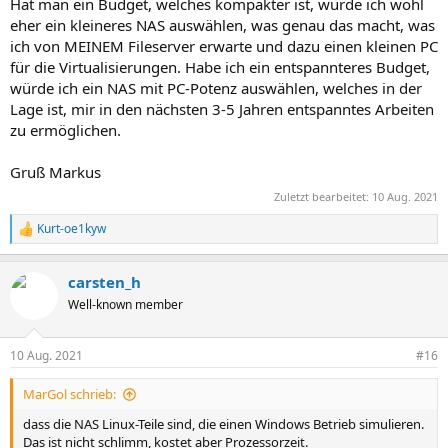
Hat man ein Budget, welches kompakter ist, würde ich wohl
eher ein kleineres NAS auswählen, was genau das macht, was
ich von MEINEM Fileserver erwarte und dazu einen kleinen PC
für die Virtualisierungen. Habe ich ein entspannteres Budget,
würde ich ein NAS mit PC-Potenz auswählen, welches in der
Lage ist, mir in den nächsten 3-5 Jahren entspanntes Arbeiten
zu ermöglichen.
Gruß Markus
Zuletzt bearbeitet:
10 Aug. 2021
Kurt-oe1kyw
R
e
a
carsten_h
k
t
Well-known member
i
o
n
10 Aug. 2021
#16
e
n
MarGol schrieb:
:
dass die NAS Linux-Teile sind, die einen Windows Betrieb simulieren.
Das ist nicht schlimm, kostet aber Prozessorzeit.