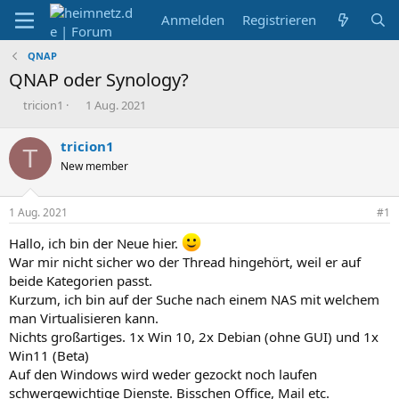
Anmelden
Registrieren
QNAP
QNAP oder Synology?
E
E
tricion1
1 Aug. 2021
r
r
s
s
tricion1
T
t
t
New member
e
e
l
l
l
l
1 Aug. 2021
#1
e
t
r
a
Hallo, ich bin der Neue hier.
m
War mir nicht sicher wo der Thread hingehört, weil er auf
beide Kategorien passt.
Kurzum, ich bin auf der Suche nach einem NAS mit welchem
man Virtualisieren kann.
Nichts großartiges. 1x Win 10, 2x Debian (ohne GUI) und 1x
Win11 (Beta)
Auf den Windows wird weder gezockt noch laufen
schwergewichtige Dienste. Bisschen Office, Mail etc.