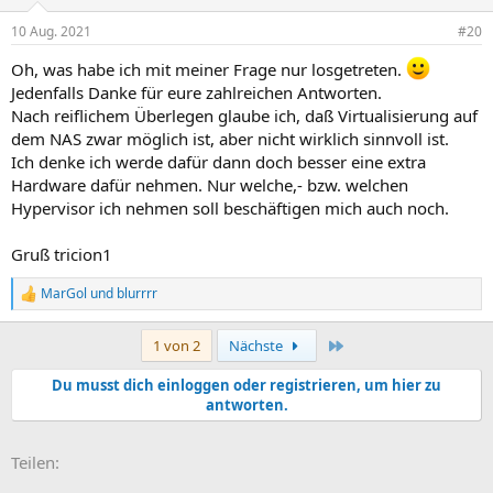
10 Aug. 2021
#20
Oh, was habe ich mit meiner Frage nur losgetreten.
Jedenfalls Danke für eure zahlreichen Antworten.
Nach reiflichem Überlegen glaube ich, daß Virtualisierung auf
dem NAS zwar möglich ist, aber nicht wirklich sinnvoll ist.
Ich denke ich werde dafür dann doch besser eine extra
Hardware dafür nehmen. Nur welche,- bzw. welchen
Hypervisor ich nehmen soll beschäftigen mich auch noch.
Gruß tricion1
MarGol
und
blurrrr
R
e
a
Letzte
1 von 2
Nächste
k
t
Du musst dich einloggen oder registrieren, um hier zu
i
antworten.
o
n
e
E-Mail
Link
n
Teilen:
: