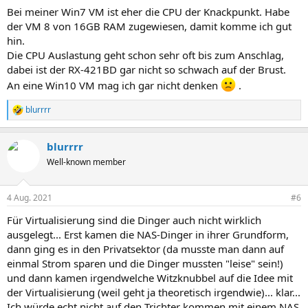
Bei meiner Win7 VM ist eher die CPU der Knackpunkt. Habe
der VM 8 von 16GB RAM zugewiesen, damit komme ich gut
hin.
Die CPU Auslastung geht schon sehr oft bis zum Anschlag,
dabei ist der RX-421BD gar nicht so schwach auf der Brust.
An eine Win10 VM mag ich gar nicht denken
.
blurrrr
R
e
a
blurrrr
k
t
Well-known member
i
o
n
4 Aug. 2021
#6
e
n
Für Virtualisierung sind die Dinger auch nicht wirklich
:
ausgelegt... Erst kamen die NAS-Dinger in ihrer Grundform,
dann ging es in den Privatsektor (da musste man dann auf
einmal Strom sparen und die Dinger mussten "leise" sein!)
und dann kamen irgendwelche Witzknubbel auf die Idee mit
der Virtualisierung (weil geht ja theoretisch irgendwie)... klar...
Ich würde echt nicht auf den Trichter kommen mit einem NAS