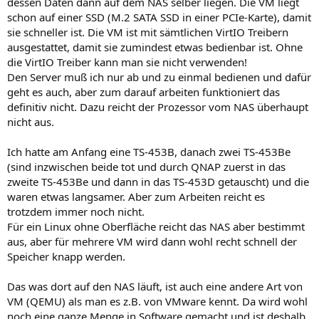
dessen Daten dann auf dem NAS selber liegen. Die VM liegt
schon auf einer SSD (M.2 SATA SSD in einer PCIe-Karte), damit
sie schneller ist. Die VM ist mit sämtlichen VirtIO Treibern
ausgestattet, damit sie zumindest etwas bedienbar ist. Ohne
die VirtIO Treiber kann man sie nicht verwenden!
Den Server muß ich nur ab und zu einmal bedienen und dafür
geht es auch, aber zum darauf arbeiten funktioniert das
definitiv nicht. Dazu reicht der Prozessor vom NAS überhaupt
nicht aus.
Ich hatte am Anfang eine TS-453B, danach zwei TS-453Be
(sind inzwischen beide tot und durch QNAP zuerst in das
zweite TS-453Be und dann in das TS-453D getauscht) und die
waren etwas langsamer. Aber zum Arbeiten reicht es
trotzdem immer noch nicht.
Für ein Linux ohne Oberfläche reicht das NAS aber bestimmt
aus, aber für mehrere VM wird dann wohl recht schnell der
Speicher knapp werden.
Das was dort auf den NAS läuft, ist auch eine andere Art von
VM (QEMU) als man es z.B. von VMware kennt. Da wird wohl
noch eine ganze Menge in Software gemacht und ist deshalb