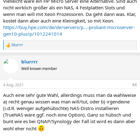
Vielleicht wäre ein HP Micro Server eine Alternative. Sind auch
nicht wirklich größer als ein NAS, 4 Festplatten Slots und
wenn man will mit Xeon Prozessoren. Da geht dann was. Klar,
kostet dann aber auch eine Kleinigkeit, so mit Xeon.
https://buy.hpe.com/de/de/servers/p...-proliant-microserver-
gen10-plus/p/1012241014
blurrrr
R
e
a
blurrrr
k
t
Well-known member
i
o
n
4 Aug. 2021
#8
e
n
Auch eine sehr gute Wahl, allerdings muss man da wahlweise
:
a) recht genau wissen was man will/tut, oder b) irgendeine
(i.d.R. weniger aufgehübschte) NAS-Distro installieren
(TrueNAS wäre ggf. noch eine Option). Ganz so hübsch und
bunt wie es bei QNAP/Synology der Fall ist wird es dann aber
wohl eher nicht