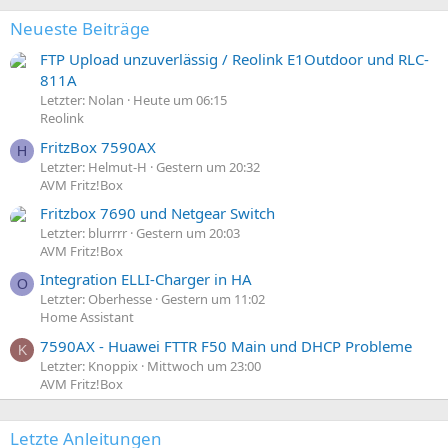
Neueste Beiträge
FTP Upload unzuverlässig / Reolink E1Outdoor und RLC-
811A
Letzter: Nolan
Heute um 06:15
Reolink
FritzBox 7590AX
H
Letzter: Helmut-H
Gestern um 20:32
AVM Fritz!Box
Fritzbox 7690 und Netgear Switch
Letzter: blurrrr
Gestern um 20:03
AVM Fritz!Box
Integration ELLI-Charger in HA
O
Letzter: Oberhesse
Gestern um 11:02
Home Assistant
7590AX - Huawei FTTR F50 Main und DHCP Probleme
K
Letzter: Knoppix
Mittwoch um 23:00
AVM Fritz!Box
Letzte Anleitungen