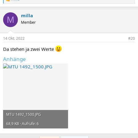
R
e
a
milla
k
M
t
Member
i
o
n
14 Okt. 2022
#20
e
n
Da stehen ja zwei Werte
:
Anhänge
MTU 1492_1500.JPG
68,9 KB · Aufrufe: 6