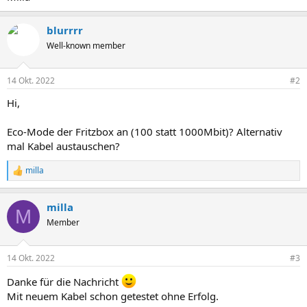
blurrrr
Well-known member
14 Okt. 2022
#2
Hi,
Eco-Mode der Fritzbox an (100 statt 1000Mbit)? Alternativ
mal Kabel austauschen?
milla
R
e
a
milla
k
M
t
Member
i
o
n
14 Okt. 2022
#3
e
n
Danke für die Nachricht
:
Mit neuem Kabel schon getestet ohne Erfolg.