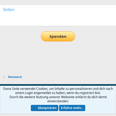
Teilen
E-Mail
Link
Spenden
Netzwerk
Default-Theme
Diese Seite verwendet Cookies, um Inhalte zu personalisieren und dich nach
einem Login angemeldet zu halten, wenn du registriert bist.
Nutzungsbedingungen
Datenschutz
Hilfe und Impressum
Start
Durch die weitere Nutzung unserer Webseite erklärst du dich damit
R
einverstanden.
S
S
Akzeptieren
Erfahre mehr...
®
Community platform by XenForo
© 2010-2026 XenForo Ltd.