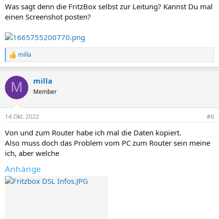
n
Was sagt denn die FritzBox selbst zur Leitung? Kannst Du mal
:
einen Screenshot posten?
milla
R
e
a
milla
k
M
t
Member
i
o
n
14 Okt. 2022
#6
e
n
Von und zum Router habe ich mal die Daten kopiert.
:
Also muss doch das Problem vom PC zum Router sein meine
ich, aber welche
Anhänge