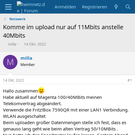
Anmelden
Registrieren
Netzwerk
Komme im upload nur auf 11Mbits anstelle
40Mbits
E
E
milla
14 Okt. 2022
r
r
s
s
milla
M
t
t
Member
e
e
l
l
l
l
14 Okt. 2022
#1
e
t
r
a
Hallo zusammen
m
Habe aktuell auf Magenta 100/40MBits meinen
Telekomvertrag abgeändert.
Verwende die Fritz!Box 7590QR mit einer LAN1 Verbindung.
WLAN ausgeschaltet
Beim uploaden großer Datenmengen stelle ich fest, dass es
genauso lang geht wie beim alten Vertrag 50/10MBits .
Nun hatte ich den Speedmeter laufen lassen. Gestern Abend