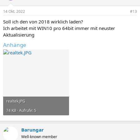
o
n
14 Okt. 2022
#13
e
n
Soll ich den von 2018 wirklich laden?
:
Ich arbeitet mit WIN10 pro 64bit immer mit neuster
Aktualisierung
Anhänge
realtek.JPG
74 KB · Aufrufe: 5
Barungar
Well-known member