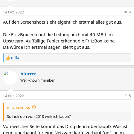
14 Okt. 2022
#14
Auf den Screenshots sieht eigentlich erstmal alles gut aus.
Die FritzBox erkennt die Leitung auch mit 40 MBit im
Upstream. Auffällige Fehler erkennt die FritzBox keine.
Da würde ich erstmal sagen, sieht gut aus.
milla
R
e
a
blurrrr
k
t
Well-known member
i
o
n
14 Okt. 2022
#15
e
n
milla schrieb:
:
Soll ich den von 2018 wirklich laden?
Von welcher Seite kommt das Ding denn überhaupt? Was ist
denn überhaupt für eine Netzwerkkarte verbaut (ggf. beim