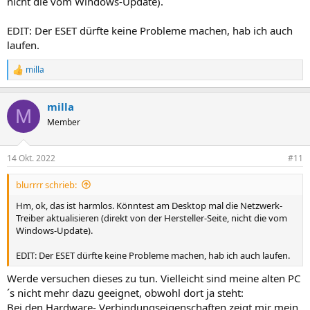
nicht die vom Windows-Update).
EDIT: Der ESET dürfte keine Probleme machen, hab ich auch
laufen.
milla
R
e
a
milla
k
M
t
Member
i
o
n
14 Okt. 2022
#11
e
n
blurrrr schrieb:
:
Hm, ok, das ist harmlos. Könntest am Desktop mal die Netzwerk-
Treiber aktualisieren (direkt von der Hersteller-Seite, nicht die vom
Windows-Update).
EDIT: Der ESET dürfte keine Probleme machen, hab ich auch laufen.
Werde versuchen dieses zu tun. Vielleicht sind meine alten PC
´s nicht mehr dazu geeignet, obwohl dort ja steht:
Bei den Hardware- Verbindungseigenschaften zeigt mir mein