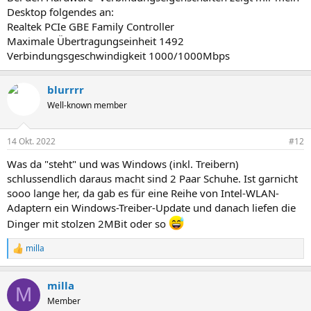
Desktop folgendes an:
Realtek PCIe GBE Family Controller
Maximale Übertragungseinheit 1492
Verbindungsgeschwindigkeit 1000/1000Mbps
blurrrr
Well-known member
14 Okt. 2022
#12
Was da "steht" und was Windows (inkl. Treibern)
schlussendlich daraus macht sind 2 Paar Schuhe. Ist garnicht
sooo lange her, da gab es für eine Reihe von Intel-WLAN-
Adaptern ein Windows-Treiber-Update und danach liefen die
Dinger mit stolzen 2MBit oder so
milla
R
e
a
milla
k
M
t
Member
i