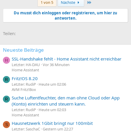
Letzte
1 von 5
Nächste
Du musst dich einloggen oder registrieren, um hier zu
antworten.
E-Mail
Link
Teilen:
Neueste Beiträge
SSL-Handshake fehlt - Home Assistant nicht erreichbar
H
Letzter: HA-DAU
Vor 36 Minuten
Home Assistant
Fritz!OS 8.20
R
Letzter: RudiP
Heute um 02:06
AVM Fritz!Box
Suche Luftentfeuchter, den man ohne Cloud oder App
R
(Konto) einrichten und steuern kann.
Letzter: RudiP
Heute um 02:03
Home Assistant
Hausnetzwerk 1Gbit bringt nur 100mbit
S
Letzter: SaschaC
Gestern um 22:27