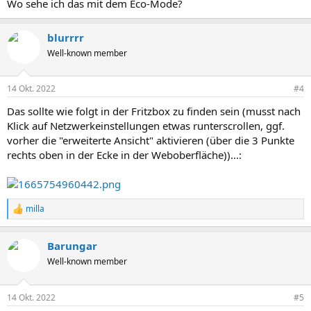
Wo sehe ich das mit dem Eco-Mode?
blurrrr
Well-known member
14 Okt. 2022
#4
Das sollte wie folgt in der Fritzbox zu finden sein (musst nach
Klick auf Netzwerkeinstellungen etwas runterscrollen, ggf.
vorher die "erweiterte Ansicht" aktivieren (über die 3 Punkte
rechts oben in der Ecke in der Weboberfläche))...:
milla
R
e
a
Barungar
k
t
Well-known member
i
o
n
14 Okt. 2022
#5
e