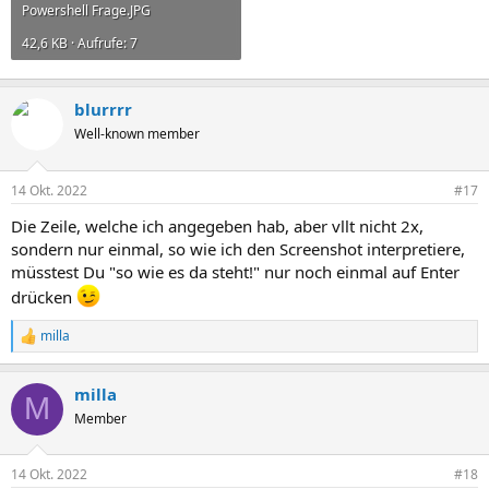
Powershell Frage.JPG
42,6 KB · Aufrufe: 7
blurrrr
Well-known member
14 Okt. 2022
#17
Die Zeile, welche ich angegeben hab, aber vllt nicht 2x,
sondern nur einmal, so wie ich den Screenshot interpretiere,
müsstest Du "so wie es da steht!" nur noch einmal auf Enter
drücken
milla
R
e
a
milla
k
M
t
Member
i
o
n
14 Okt. 2022
#18
e