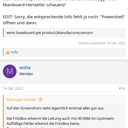
Mainboard-Hersteller schauen)?
EDIT: Sorry, die entsprechende Info fehlt ja noch: "Powershell"
öffnen und dann:
wmic baseboard get product,Manufacturer,version
Zuletzt bearbeitet:
14 Okt. 2022
milla
R
e
a
milla
k
M
t
Member
i
o
n
14 Okt. 2022
#16
e
n
Barungar schrieb:
:
Auf den Screenshots sieht eigentlich erstmal alles gut aus.
Die FritzBox erkennt die Leitung auch mit 40 MBit im Upstream.
Auffällige Fehler erkennt die FritzBox keine.