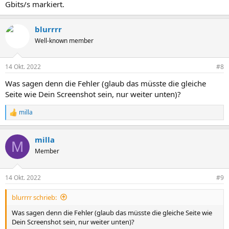
Gbits/s markiert.
blurrrr
Well-known member
14 Okt. 2022
#8
Was sagen denn die Fehler (glaub das müsste die gleiche
Seite wie Dein Screenshot sein, nur weiter unten)?
milla
R
e
a
milla
k
M
t
Member
i
o
n
14 Okt. 2022
#9
e
n
blurrrr schrieb:
:
Was sagen denn die Fehler (glaub das müsste die gleiche Seite wie
Dein Screenshot sein, nur weiter unten)?