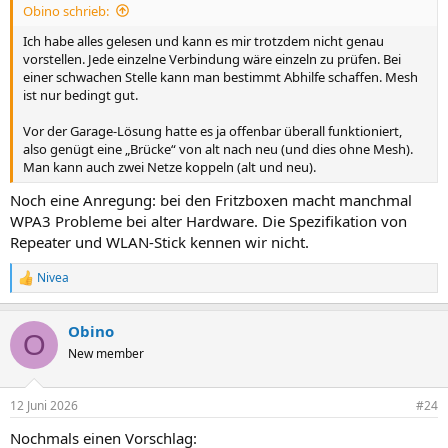
Obino schrieb:
Ich habe alles gelesen und kann es mir trotzdem nicht genau
vorstellen. Jede einzelne Verbindung wäre einzeln zu prüfen. Bei
einer schwachen Stelle kann man bestimmt Abhilfe schaffen. Mesh
ist nur bedingt gut.
Vor der Garage-Lösung hatte es ja offenbar überall funktioniert,
also genügt eine „Brücke“ von alt nach neu (und dies ohne Mesh).
Man kann auch zwei Netze koppeln (alt und neu).
Noch eine Anregung: bei den Fritzboxen macht manchmal
WPA3 Probleme bei alter Hardware. Die Spezifikation von
Repeater und WLAN-Stick kennen wir nicht.
Nivea
R
e
a
Obino
k
O
t
New member
i
o
n
12 Juni 2026
#24
e
n
Nochmals einen Vorschlag:
: