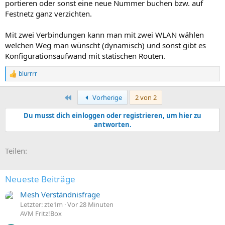
portieren oder sonst eine neue Nummer buchen bzw. auf
Festnetz ganz verzichten.
Mit zwei Verbindungen kann man mit zwei WLAN wählen
welchen Weg man wünscht (dynamisch) und sonst gibt es
Konfigurationsaufwand mit statischen Routen.
blurrrr
R
e
a
Erste
Vorherige
2 von 2
k
t
Du musst dich einloggen oder registrieren, um hier zu
i
antworten.
o
n
e
E-Mail
Link
n
Teilen:
:
Neueste Beiträge
Mesh Verständnisfrage
Letzter: zte1m
Vor 28 Minuten
AVM Fritz!Box