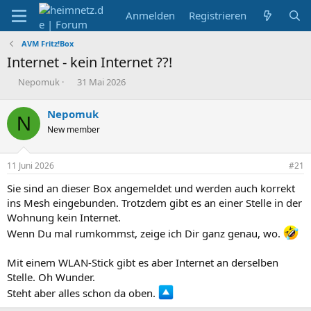
Anmelden
Registrieren
AVM Fritz!Box
Internet - kein Internet ??!
E
E
Nepomuk
31 Mai 2026
r
r
s
s
Nepomuk
N
t
t
New member
e
e
l
l
l
l
11 Juni 2026
#21
e
t
r
a
Sie sind an dieser Box angemeldet und werden auch korrekt
m
ins Mesh eingebunden. Trotzdem gibt es an einer Stelle in der
Wohnung kein Internet.
Wenn Du mal rumkommst, zeige ich Dir ganz genau, wo.
Mit einem WLAN-Stick gibt es aber Internet an derselben
Stelle. Oh Wunder.
Steht aber alles schon da oben.