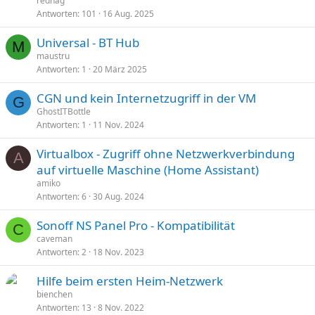
rednag
Antworten
101
16 Aug. 2025
Universal - BT Hub
M
maustru
Antworten
1
20 März 2025
CGN und kein Internetzugriff in der VM
G
GhostITBottle
Antworten
1
11 Nov. 2024
Virtualbox - Zugriff ohne Netzwerkverbindung
A
auf virtuelle Maschine (Home Assistant)
amiko
Antworten
6
30 Aug. 2024
Sonoff NS Panel Pro - Kompatibilität
C
caveman
Antworten
2
18 Nov. 2023
Hilfe beim ersten Heim-Netzwerk
bienchen
Antworten
13
8 Nov. 2022