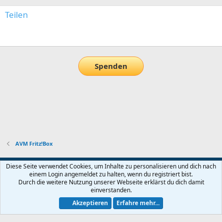
Teilen
E-Mail
Link
Spenden
AVM Fritz!Box
Default-Theme
Diese Seite verwendet Cookies, um Inhalte zu personalisieren und dich nach
einem Login angemeldet zu halten, wenn du registriert bist.
Nutzungsbedingungen
Datenschutz
Hilfe und Impressum
Start
Durch die weitere Nutzung unserer Webseite erklärst du dich damit
R
einverstanden.
S
S
Akzeptieren
Erfahre mehr...
®
Community platform by XenForo
© 2010-2026 XenForo Ltd.