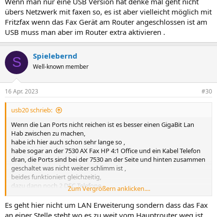
Wenn man nur eine USB Version hat denke mal geht nicht
übers Netzwerk mit faxen so, es ist aber vielleicht möglich mit
Fritzfax wenn das Fax Gerät am Router angeschlossen ist am
USB muss man aber im Router extra aktivieren .
Spielebernd
S
Well-known member
16 Apr. 2023
#30
usb20 schrieb:
Wenn die Lan Ports nicht reichen ist es besser einen GigaBit Lan
Hab zwischen zu machen,
habe ich hier auch schon sehr lange so ,
habe sogar an der 7530 AX Fax HP 4:1 Office und ein Kabel Telefon
dran, die Ports sind bei der 7530 an der Seite und hinten zusammen
geschaltet was nicht weiter schlimm ist ,
beides funktioniert gleichzeitig,
dazu dann noch 2 DEC Telefone .
Zum Vergrößern anklicken....
der Lan Hub funktioniert übrigens auch ohne Router bei Geräten
die keine Extra IP Verwaltung brauchen also PC zu PC z.b.
Es geht hier nicht um LAN Erweiterung sondern dass das Fax
Bei mir ist das HP 4:1 das ist eine Lan Version damit ist es
an einer Stelle steht wo es zu weit vom Hauptrouter weg ist