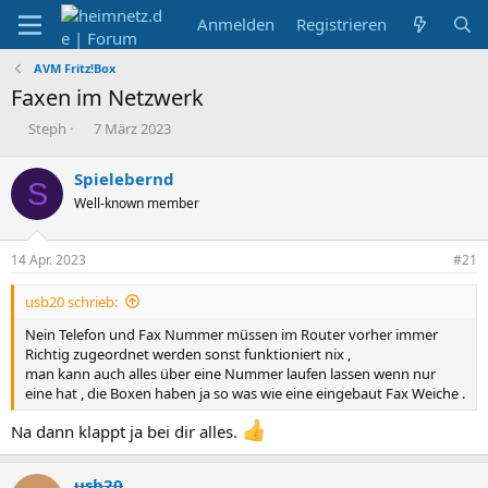
Anmelden
Registrieren
AVM Fritz!Box
Faxen im Netzwerk
E
E
Steph
7 März 2023
r
r
s
s
Spielebernd
S
t
t
Well-known member
e
e
l
l
l
l
14 Apr. 2023
#21
e
t
r
a
usb20 schrieb:
m
Nein Telefon und Fax Nummer müssen im Router vorher immer
Richtig zugeordnet werden sonst funktioniert nix ,
man kann auch alles über eine Nummer laufen lassen wenn nur
eine hat , die Boxen haben ja so was wie eine eingebaut Fax Weiche .
Na dann klappt ja bei dir alles.
usb20