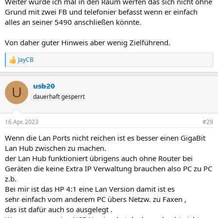
Weiter würde ich mal in den Raum werfen das sich nicht ohne
Grund mit zwei FB und telefonier befasst wenn er einfach
alles an seiner 5490 anschließen könnte.
Von daher guter Hinweis aber wenig Zielführend.
JayCB
R
e
a
usb20
k
U
t
dauerhaft gesperrt
i
o
n
16 Apr. 2023
#29
e
n
Wenn die Lan Ports nicht reichen ist es besser einen GigaBit
:
Lan Hub zwischen zu machen.
der Lan Hub funktioniert übrigens auch ohne Router bei
Geräten die keine Extra IP Verwaltung brauchen also PC zu PC
z.b.
Bei mir ist das HP 4:1 eine Lan Version damit ist es
sehr einfach vom anderem PC übers Netzw. zu Faxen ,
das ist dafür auch so ausgelegt .