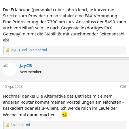
Die Erfahrung (persönlich über Jahre) lehrt, je kürzer die
Strecke zum Provider, umso stabiler eine FAX-Verbindung.
Eine Priorisierung der 7390 am LAN-Anschluss der 5490 kann
auch vorteilhaft sein. Je nach Gegenstelle (dortiges FAX-
Gateway) nimmt die Stabilität mit zunehmender Seitenanzahl
ab!
JayCB
und
Spielebernd
R
e
a
JayCB
k
t
New member
i
o
n
15 Apr. 2023
#26
e
n
Nochmal danke! Die Alternative des Betriebs mit einem
:
anderen Router kommt meinen Vorstellungen am Nächsten -
kaskadiert oder als IP-Client. Ich werde mich im Laufe der
Woche 'mal daran machen ...
Spielebernd
R