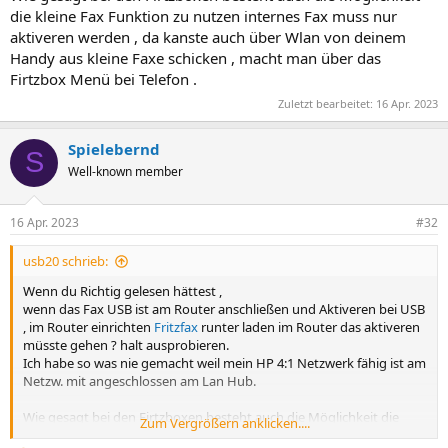
die kleine Fax Funktion zu nutzen internes Fax muss nur
aktiveren werden , da kanste auch über Wlan von deinem
Handy aus kleine Faxe schicken , macht man über das
Firtzbox Menü bei Telefon .
Zuletzt bearbeitet:
16 Apr. 2023
Spielebernd
S
Well-known member
16 Apr. 2023
#32
usb20 schrieb:
Wenn du Richtig gelesen hättest ,
wenn das Fax USB ist am Router anschließen und Aktiveren bei USB
, im Router einrichten
Fritzfax
runter laden im Router das aktiveren
müsste gehen ? halt ausprobieren.
Ich habe so was nie gemacht weil mein HP 4:1 Netzwerk fähig ist am
Netzw. mit angeschlossen am Lan Hub.
Wie gesagt bei den Firtzboxen besteht auch die Möglichkeit die
Zum Vergrößern anklicken....
kleine Fax Funktion zu nutzen internes Fax muss nur aktiveren