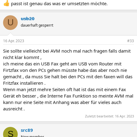
werden , da kanste auch über Wlan von deinem Handy aus kleine
passt ist genau das was er umsetzten möchte.
Faxe schicken , macht man über das Firtzbox Menü bei Telefon .
usb20
U
dauerhaft gesperrt
16 Apr. 2023
#33
Sie sollte vielleicht bei AVM noch mal nach fragen falls damit
nicht klar kommt ,
ich meine das ein USB Fax geht am USB vom Router mit
Firtzfax von den PCs gehen müsste habe das aber noch nie
gemacht , da muss Sie halt bei den PCs mit den faxen will das
Fritzfax installieren .
Wenn man jetzt mehre Seiten oft hat ist das mit einem Fax
Gerät eh besser , die Interne Fax Funktion so meinte AVM mal
kann nur eine Seite mit Anhang was aber für vieles auch
ausreicht .
Zuletzt bearbeitet:
16 Apr. 2023
src89
S
New member