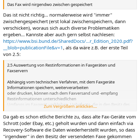
Das Fax wird nirgendwo zwischen gespeichert
Das ist nicht richtig... normalerweise wird "immer"
zwischengespeichert (erst lokal zwischenspeichern, dann
verschicken), woraus sich auch diverse Problematiken
ergeben... Kannste aber auch gern selbst nachlesen:
https://www.bsi.bund.de/SharedDocs/...r_Edition_2020.pdf?
__blob=publicationFile&v=1
, als da wäre z.B. der erste Teil
von 2.5:
2.5 Auswertung von Restinformationen in Faxgeräten und
Faxservern
Abhängig vom technischen Verfahren, mit dem Faxgeräte
Informationen speichern, weiterverarbeiten
oder drucken, können nach dem Faxversand und -empfang
Restinformationen unterschiedlichen
Umfangs im Faxgerät verbleiben. Unbefugte, die in den Besitz des
Zum Vergrößern anklicken....
Gerätes oder der entsprechenden
Bauteile kommen, können diese Informationen unter Umständen
Da gab es schon etliche Berichte zu, dass alte Fax-Geräte vom
wiederherstellen.
Schrott (oder Ebay, etc.) geholt wurden und dann einfach via
Recovery-Software die Daten wiederherstellt wurden, so dass
"irgendwer" in den Besitz der versendeten Faxe gekommen