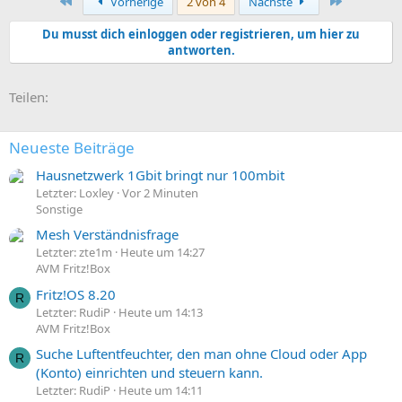
Erste
Letzte
Vorherige
2 von 4
Nächste
Du musst dich einloggen oder registrieren, um hier zu
antworten.
E-Mail
Link
Teilen:
Neueste Beiträge
Hausnetzwerk 1Gbit bringt nur 100mbit
Letzter: Loxley
Vor 2 Minuten
Sonstige
Mesh Verständnisfrage
Letzter: zte1m
Heute um 14:27
AVM Fritz!Box
Fritz!OS 8.20
R
Letzter: RudiP
Heute um 14:13
AVM Fritz!Box
Suche Luftentfeuchter, den man ohne Cloud oder App
R
(Konto) einrichten und steuern kann.
Letzter: RudiP
Heute um 14:11