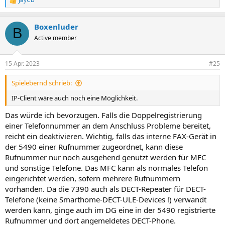
R
e
a
Boxenluder
k
B
t
Active member
i
o
n
15 Apr. 2023
#25
e
n
Spielebernd schrieb:
:
IP-Client wäre auch noch eine Möglichkeit.
Das würde ich bevorzugen. Falls die Doppelregistrierung
einer Telefonnummer an dem Anschluss Probleme bereitet,
reicht ein deaktivieren. Wichtig, falls das interne FAX-Gerät in
der 5490 einer Rufnummer zugeordnet, kann diese
Rufnummer nur noch ausgehend genutzt werden für MFC
und sonstige Telefone. Das MFC kann als normales Telefon
eingerichtet werden, sofern mehrere Rufnummern
vorhanden. Da die 7390 auch als DECT-Repeater für DECT-
Telefone (keine Smarthome-DECT-ULE-Devices !) verwandt
werden kann, ginge auch im DG eine in der 5490 registrierte
Rufnummer und dort angemeldetes DECT-Phone.