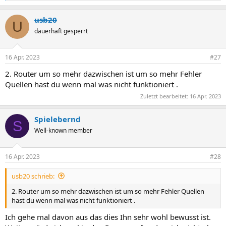
e
a
usb20
k
U
t
dauerhaft gesperrt
i
o
n
16 Apr. 2023
#27
e
n
2. Router um so mehr dazwischen ist um so mehr Fehler
:
Quellen hast du wenn mal was nicht funktioniert .
Zuletzt bearbeitet:
16 Apr. 2023
Spielebernd
S
Well-known member
16 Apr. 2023
#28
usb20 schrieb:
2. Router um so mehr dazwischen ist um so mehr Fehler Quellen
hast du wenn mal was nicht funktioniert .
Ich gehe mal davon aus das dies Ihn sehr wohl bewusst ist.