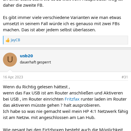
sehr eifnach vom anderme PC übers Netzw. zu Faxen .
daher die zweite FB.
Es gibt immer viele verschiedene Varianten wie man etwas
umsetzt in seinem Fall würde ich es genauso mit zwei FBs
machen. Das ist aber jedem selbst überlassen.
JayCB
R
e
a
usb20
k
U
t
dauerhaft gesperrt
i
o
n
16 Apr. 2023
#31
e
n
Wenn du Richtig gelesen hättest ,
:
wenn das Fax USB ist am Router anschließen und Aktiveren
bei USB , im Router einrichten
Fritzfax
runter laden im Router
das aktiveren müsste gehen ? halt ausprobieren.
Ich habe so was nie gemacht weil mein HP 4:1 Netzwerk fähig
ist am Netzw. mit angeschlossen am Lan Hub.
Wie gesagt bei den Firtzboxen besteht auch die Möglichkeit