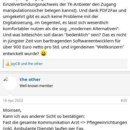
Einzelverbindungsnachweis der TK-Anbieter den Zugang
manipulationssicher belegen kannst). Und dank PDF2Fax und
umgekehrt gibt es auch keine Probleme mit der
Digitalisierung, im Gegenteil, es lässt sich wesentlich
komfortabler nutzen als die sog. „modernen Alternativen“.
Und was bitteschön soll daran "bedenklich" sein? Das es nicht
in jüngster Zeit von barttragenden Softwareentwicklern für
über 900 Euro netto pro Std. und irgendeinen "Weltkonzern"
entwickelt wurde?
JayCB
und
the other
R
e
a
the other
k
t
Well-known member
i
o
n
16 Apr. 2023
#35
e
n
Moinsen,
:
Kann ich aus anderer Sicht so bestätigen:
Fast die gesamte Kommunikation Arzt <> Pflegeeinrichtungen
(inkl. Ambulante Dienste) laufen per Fax.