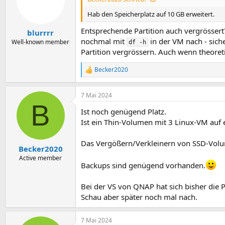
Hab den Speicherplatz auf 10 GB erweitert.
Entsprechende Partition auch vergrössert?
blurrrr
nochmal mit
in der VM nach - sicher
Well-known member
df -h
Partition vergrössern. Auch wenn theore
Becker2020
R
e
a
7 Mai 2024
k
B
t
Ist noch genügend Platz.
i
o
Ist ein Thin-Volumen mit 3 Linux-VM auf 
n
e
Das Vergößern/Verkleinern von SSD-Volu
n
Becker2020
:
Active member
Backups sind genügend vorhanden.
Bei der VS von QNAP hat sich bisher die
Schau aber später noch mal nach.
7 Mai 2024