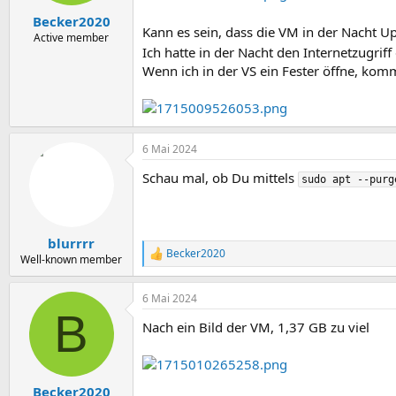
e
n
Becker2020
:
Kann es sein, dass die VM in der Nacht Upd
Active member
Ich hatte in der Nacht den Internetzugrif
Wenn ich in der VS ein Fester öffne, k
6 Mai 2024
Schau mal, ob Du mittels
sudo apt --purg
blurrrr
Becker2020
R
Well-known member
e
a
6 Mai 2024
k
B
t
Nach ein Bild der VM, 1,37 GB zu viel
i
o
n
e
n
Becker2020