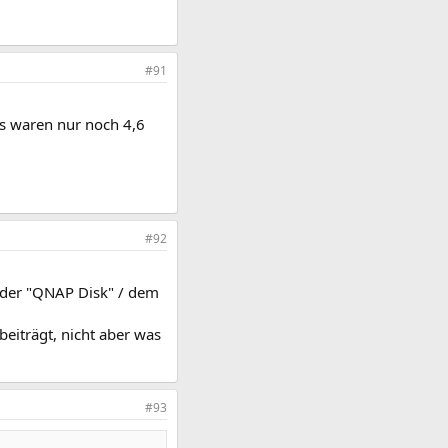
#91
es waren nur noch 4,6
#92
n der "QNAP Disk" / dem
eiträgt, nicht aber was
#93