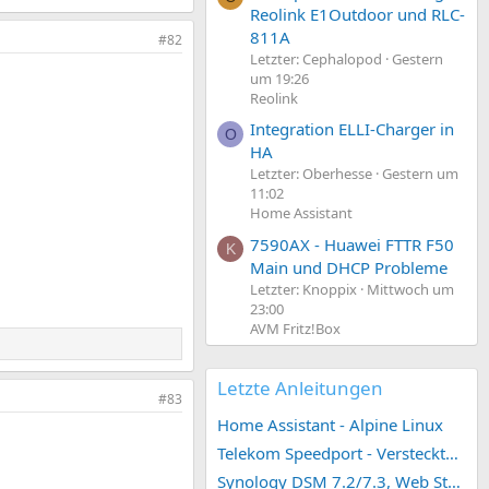
Reolink E1Outdoor und RLC-
811A
#82
Letzter: Cephalopod
Gestern
um 19:26
Reolink
Integration ELLI-Charger in
O
HA
Letzter: Oberhesse
Gestern um
11:02
Home Assistant
7590AX - Huawei FTTR F50
K
Main und DHCP Probleme
Letzter: Knoppix
Mittwoch um
23:00
AVM Fritz!Box
Letzte Anleitungen
#83
Home Assistant - Alpine Linux
Telekom Speedport - Versteckte Konfigurationen
Synology DSM 7.2/7.3, Web Station 4, Webdienst und Webportal erstellen (ehemals vHost)