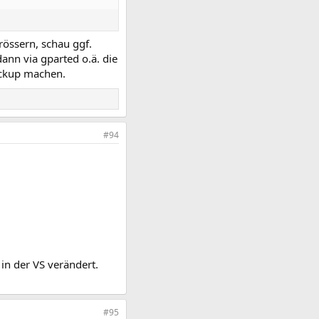
rössern, schau ggf.
dann via gparted o.ä. die
ackup machen.
#94
in der VS verändert.
#95