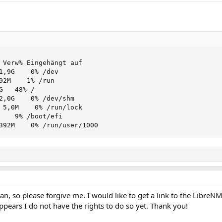
 Verw% Eingehängt auf

1,9G    0% /dev

92M    1% /run

   48% /

2,0G    0% /dev/shm

 5,0M    0% /run/lock

    9% /boot/efi

392M    0% /run/user/1000
man, so please forgive me. I would like to get a link to the Libre
ppears I do not have the rights to do so yet. Thank you!