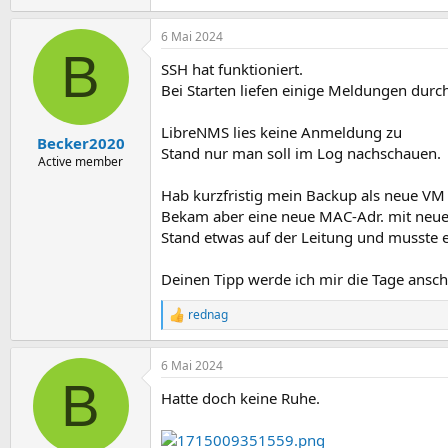
6 Mai 2024
B
SSH hat funktioniert.
Bei Starten liefen einige Meldungen durch
LibreNMS lies keine Anmeldung zu
Becker2020
Stand nur man soll im Log nachschauen.
Active member
Hab kurzfristig mein Backup als neue VM er
Bekam aber eine neue MAC-Adr. mit neuer 
Stand etwas auf der Leitung und musste e
Deinen Tipp werde ich mir die Tage ansch
rednag
R
e
a
6 Mai 2024
k
B
t
Hatte doch keine Ruhe.
i
o
n