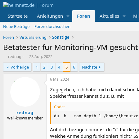
Startseite
Anleitungen
Foren
Aktuelles
Mi
Neue Beiträge
Foren durchsuchen
Foren
Virtualisierung
Sonstige
Betatester für Monitoring-VM gesucht
E
E
rednag
23 Aug. 2022
r
r
Vorherige
1
2
3
4
5
6
Nächste
s
s
t
t
e
e
6 Mai 2024
l
l
Zugegeben,- ich habe mich damit schon lä
l
l
e
t
Speicherfresser kannst du z. B. mit
r
a
m
Code:
rednag
du -h --max-depth 1 /home/{benutze
Well-known member
Auf dich bezogen nimmst du "/" für die g
Welche Anmeldung funktioniert nicht? S