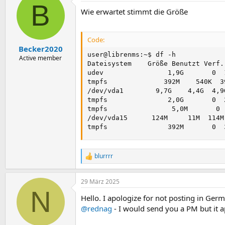
B
Wie erwartet stimmt die Größe
Code:
Becker2020
user@librenms:~$ df -h

Active member
Dateisystem    Größe Benutzt Verf.
udev                1,9G       0  
tmpfs              392M    540K  3
/dev/vda1        9,7G    4,4G  4,9G
tmpfs               2,0G       0  
tmpfs                5,0M       0 
/dev/vda15      124M     11M  114M
tmpfs               392M       0  
blurrrr
R
e
a
29 März 2025
k
N
t
Hello. I apologize for not posting in Ger
i
o
@rednag
- I would send you a PM but it a
n
e