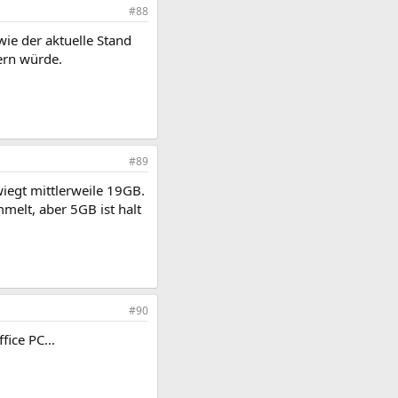
#88
ie der aktuelle Stand
ern würde.
#89
wiegt mittlerweile 19GB.
melt, aber 5GB ist halt
#90
fice PC...