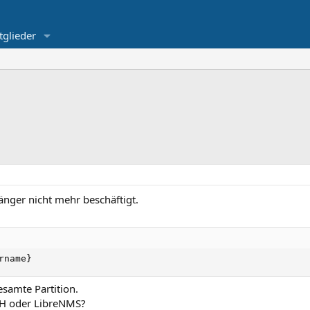
tglieder
nger nicht mehr beschäftigt.
rname}
esamte Partition.
SH oder LibreNMS?