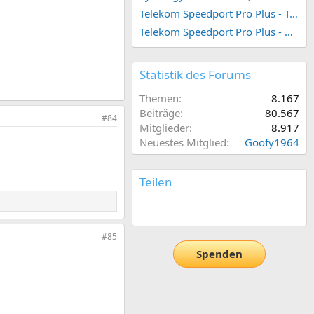
Telekom Speedport Pro Plus - Telefonie einrichten
Telekom Speedport Pro Plus - Netzwerk einrichten
Statistik des Forums
Themen
8.167
Beiträge
80.567
#84
Mitglieder
8.917
Neuestes Mitglied
Goofy1964
Teilen
E-Mail
Link
#85
Spenden