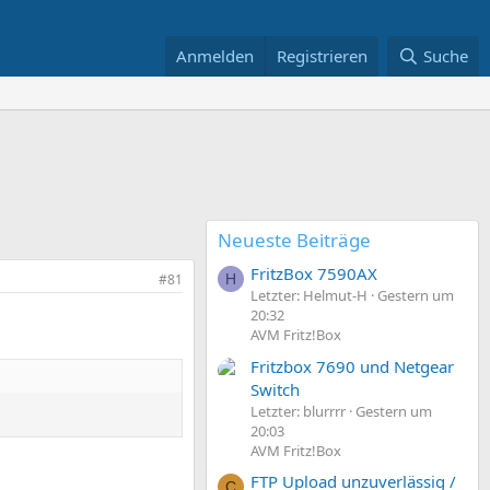
Anmelden
Registrieren
Suche
Neueste Beiträge
FritzBox 7590AX
#81
H
Letzter: Helmut-H
Gestern um
20:32
AVM Fritz!Box
Fritzbox 7690 und Netgear
Switch
Letzter: blurrrr
Gestern um
20:03
AVM Fritz!Box
FTP Upload unzuverlässig /
C