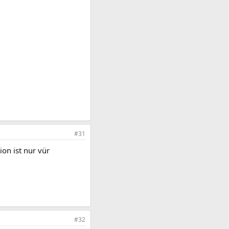
#31
ion ist nur vür
#32