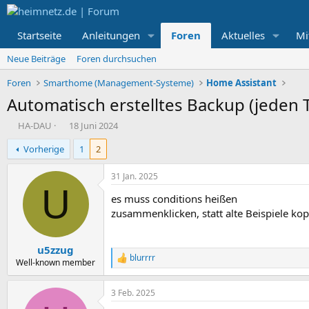
Startseite
Anleitungen
Foren
Aktuelles
Mi
Neue Beiträge
Foren durchsuchen
Foren
Smarthome (Management-Systeme)
Home Assistant
Automatisch erstelltes Backup (jeden T
E
E
HA-DAU
18 Juni 2024
r
r
Vorherige
1
2
s
s
t
t
e
e
31 Jan. 2025
l
l
U
es muss conditions heißen
l
l
e
t
zusammenklicken, statt alte Beispiele kopi
r
a
m
u5zzug
blurrrr
R
Well-known member
e
a
3 Feb. 2025
k
t