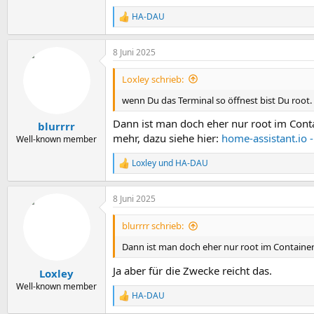
HA-DAU
R
e
a
8 Juni 2025
k
t
i
Loxley schrieb:
o
n
wenn Du das Terminal so öffnest bist Du root.
e
n
Dann ist man doch eher nur root im Contai
blurrrr
:
mehr, dazu siehe hier:
home-assistant.io
Well-known member
Loxley
und
HA-DAU
R
e
a
8 Juni 2025
k
t
i
blurrrr schrieb:
o
n
Dann ist man doch eher nur root im Containe
e
n
Ja aber für die Zwecke reicht das.
Loxley
:
Well-known member
HA-DAU
R
e