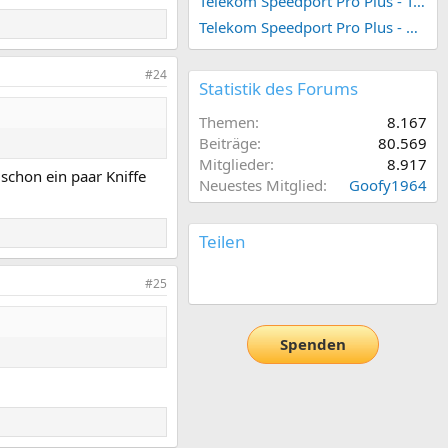
Telekom Speedport Pro Plus - Telefonie einrichten
Telekom Speedport Pro Plus - Netzwerk einrichten
#24
Statistik des Forums
Themen
8.167
Beiträge
80.569
Mitglieder
8.917
 schon ein paar Kniffe
Neuestes Mitglied
Goofy1964
Teilen
E-Mail
Link
#25
Spenden