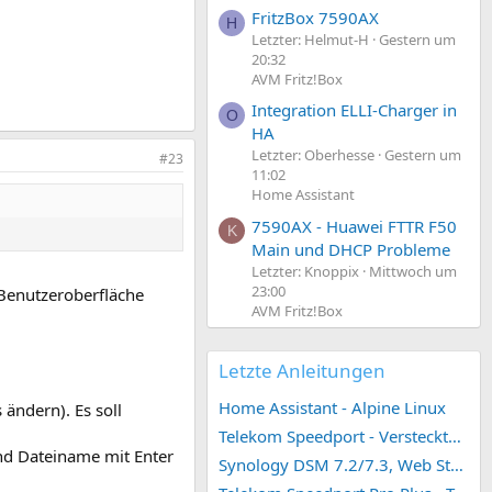
FritzBox 7590AX
H
Letzter: Helmut-H
Gestern um
20:32
AVM Fritz!Box
Integration ELLI-Charger in
O
HA
Letzter: Oberhesse
Gestern um
#23
11:02
Home Assistant
7590AX - Huawei FTTR F50
K
Main und DHCP Probleme
Letzter: Knoppix
Mittwoch um
23:00
"Benutzeroberfläche
AVM Fritz!Box
Letzte Anleitungen
Home Assistant - Alpine Linux
ändern). Es soll
Telekom Speedport - Versteckte Konfigurationen
und Dateiname mit Enter
Synology DSM 7.2/7.3, Web Station 4, Webdienst und Webportal erstellen (ehemals vHost)