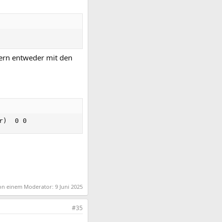
dern entweder mit den
r
)
  0 0
 von einem Moderator:
9 Juni 2025
#35