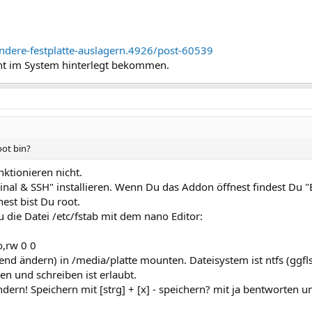
andere-festplatte-auslagern.4926/post-60539
cht im System hinterlegt bekommen.
oot bin?
nktionieren nicht.
al & SSH" installieren. Wenn Du das Addon öffnest findest Du 
est bist Du root.
 die Datei /etc/fstab mit dem nano Editor:
o,rw 0 0
d ändern) in /media/platte mounten. Dateisystem ist ntfs (ggfls 
 und schreiben ist erlaubt.
dern! Speichern mit [strg] + [x] - speichern? mit ja bentworten 