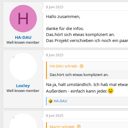
a
8 Juni 2025
k
H
t
Hallo zusammen,
i
o
n
danke für die infos.
e
Das.hört sich etwas kompliziert an.
n
HA-DAU
Das Projekt verschieben ich noch ein paar
:
Well-known member
8 Juni 2025
HA-DAU schrieb:
Das.hört sich etwas kompliziert an.
Na ja, halt umständlich. Ich hab mal etw
Loxley
Außerdem - einfach kann jeder.
Well-known member
HA-DAU
R
e
a
8 Juni 2025
k
t
i
blurrrr schrieb: