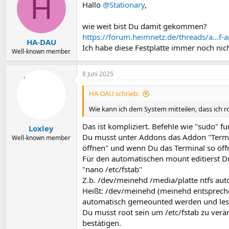
H
Hallo
@Stationary
,
i
o
n
wie weit bist Du damit gekommen?
e
https://forum.heimnetz.de/threads/a...f-
n
HA-DAU
Ich habe diese Festplatte immer noch ni
:
Well-known member
8 Juni 2025
HA-DAU schrieb:
Wie kann ich dem System mitteilen, dass ich r
Das ist kompliziert. Befehle wie "sudo" fu
Loxley
Du musst unter Addons das Addon "Termin
Well-known member
öffnen" und wenn Du das Terminal so öffn
Für den automatischen mount editierst Du
"nano /etc/fstab"
Z.b. /dev/meinehd /media/platte ntfs aut
Heißt: /dev/meinehd (meinehd entsprechen
automatisch gemeounted werden und lesen
Du musst root sein um /etc/fstab zu verän
bestätigen.