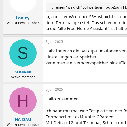
o
n
Für einen "wirklich" vollwertigen root-Zugriff
e
n
Ja, aber der Weg über SSH ist nicht so oh
Loxley
:
dem Terminal getestet. Das schien mir de
Well-known member
Ja die "alte Frau Home Assistant" ist halt e
8 Juni 2025
S
Habt ihr euch die Backup-Funktionen von 
Einstellungen --> Speicher
kann man ein Netzwerkspeicher hinzufüg
Steevee
Active member
9 Juni 2025
H
Hallo zusammen,
ich habe mir mal eine Testplatte an den 
Formatiert mit ext4 unter GParded.
HA-DAU
Mit Debian 12 und Terminal, Schreib und Le
Well-known member