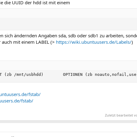
ie die UUID der hdd ist mit einem
t den sich ändernden Angaben sda, sdb oder sdb1 zu arbeiten, son
r auch mit einem LABEL (>
https://wiki.ubuntuusers.de/Labels/
)
T 
(
zb 
/
mnt
/
usbhdd
)
        OPTIONEN 
(
zb noauto
,
nofail
,
use
buntuusers.de/fstab/
uusers.de/fstab/
Zuletzt bearbeitet