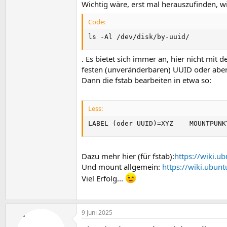
Wichtig wäre, erst mal herauszufinden, w
Code:
ls -Al /dev/disk/by-uuid/
. Es bietet sich immer an, hier nicht mi
festen (unveränderbaren) UUID oder abe
Dann die fstab bearbeiten in etwa so:
Less:
LABEL 
(
oder UUID
)
=XYZ    MOUNTPUNK
Dazu mehr hier (für fstab):
https://wiki.u
Und mount allgemein:
https://wiki.ubunt
Viel Erfolg...
9 Juni 2025