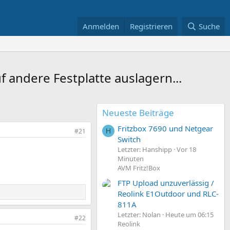
Anmelden
Registrieren
Suche
f andere Festplatte auslagern...
Neueste Beiträge
Fritzbox 7690 und Netgear
#21
H
Switch
Letzter: Hanshipp
Vor 18
Minuten
AVM Fritz!Box
FTP Upload unzuverlässig /
Reolink E1Outdoor und RLC-
811A
Letzter: Nolan
Heute um 06:15
#22
Reolink