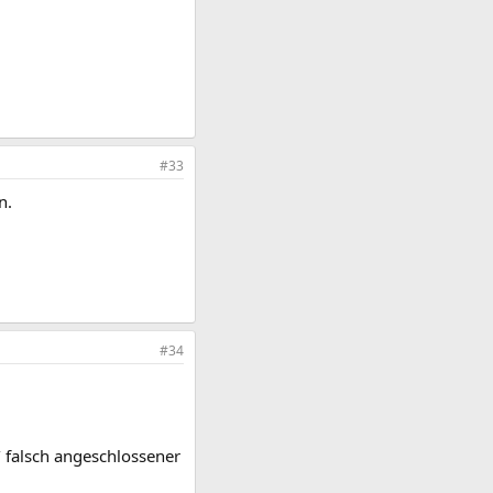
#33
n.
#34
/ falsch angeschlossener