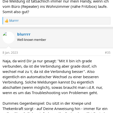
Die Meldung ist tatsächlich immer nur mein Handy, wenn ich
vom Büro (Repeater) ins Wohnzimmer (nähe Fritzbox) laufe.
Somit also gut?
blurrrr
R
e
a
blurrrr
k
t
Well-known member
i
o
n
8 Jan. 2023
#35
e
n
Naja, da wird Dir ja nur gesagt: "Mit X bin ich grade
:
verbunden, da ist die Verbindung aber grade doof, ich
wechsel mal zu Y, da ist die Verbindung besser". Also
eigentlich ein automatischer Wechsel zu einer besseren
Verbindung. Solche Meldungen kannst Du eigentlich
abschalten (wenn möglich), sowas braucht man i.d.R. nur,
wenn es um das Troubleshooting von Problemen geht.
Dummes Gegenbeispiel: Du sitzt in der Kneipe und
Thekenkraft sorgt - auf Deine Anweisung hin - immer für ein