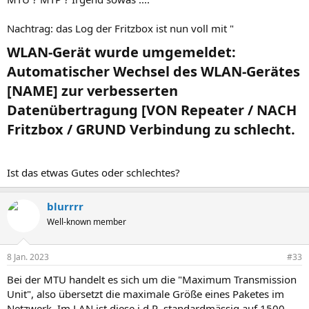
:
Nachtrag: das Log der Fritzbox ist nun voll mit "
WLAN-Gerät wurde umgemeldet:
Automatischer Wechsel des WLAN-Gerätes
[NAME] zur verbesserten
Datenübertragung [VON Repeater / NACH
Fritzbox / GRUND Verbindung zu schlecht.​
Ist das etwas Gutes oder schlechtes?
blurrrr
Well-known member
8 Jan. 2023
#33
Bei der MTU handelt es sich um die "Maximum Transmission
Unit", also übersetzt die maximale Größe eines Paketes im
Netzwerk. Im LAN ist diese i.d.R. standardmässig auf 1500