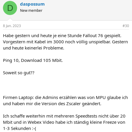
daspossum
k
D
t
New member
i
o
n
8 Jan. 2023
#30
e
n
Habe gestern und heute je eine Stunde Fallout 76 gespielt.
:
Vorgestern mit Kabel im 3000 noch völlig unspielbar. Gestern
und heute keinerlei Probleme.
Ping 10, Download 105 Mbit.
Soweit so gut??
Firmen Laptop: die Admins erzählen was von MPU glaube ich
und haben mir die Version des Zscaler geändert.
Ich schaffe weiterhin mit mehreren Speedtests nicht über 20
Mbit und in Webex Video habe ich ständig kleine Freeze von
1-3 Sekunden :-(