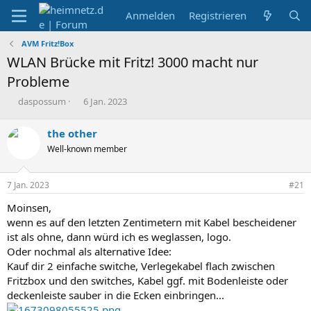
Anmelden
Registrieren
AVM Fritz!Box
WLAN Brücke mit Fritz! 3000 macht nur
Probleme
E
E
daspossum
6 Jan. 2023
r
r
s
s
the other
t
t
Well-known member
e
e
l
l
l
l
7 Jan. 2023
#21
e
t
r
a
Moinsen,
m
wenn es auf den letzten Zentimetern mit Kabel bescheidener
ist als ohne, dann würd ich es weglassen, logo.
Oder nochmal als alternative Idee:
Kauf dir 2 einfache switche, Verlegekabel flach zwischen
Fritzbox und den switches, Kabel ggf. mit Bodenleiste oder
deckenleiste sauber in die Ecken einbringen...