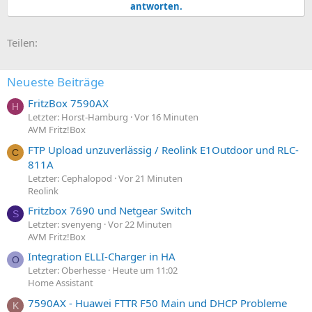
antworten.
E-Mail
Link
Teilen:
Neueste Beiträge
FritzBox 7590AX
H
Letzter: Horst-Hamburg
Vor 16 Minuten
AVM Fritz!Box
FTP Upload unzuverlässig / Reolink E1Outdoor und RLC-
C
811A
Letzter: Cephalopod
Vor 21 Minuten
Reolink
Fritzbox 7690 und Netgear Switch
S
Letzter: svenyeng
Vor 22 Minuten
AVM Fritz!Box
Integration ELLI-Charger in HA
O
Letzter: Oberhesse
Heute um 11:02
Home Assistant
7590AX - Huawei FTTR F50 Main und DHCP Probleme
K