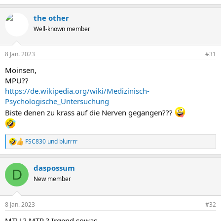
the other
Well-known member
8 Jan. 2023
#31
Moinsen,
MPU??
https://de.wikipedia.org/wiki/Medizinisch-
Psychologische_Untersuchung
Biste denen zu krass auf die Nerven gegangen???
FSC830
und
blurrrr
R
e
a
daspossum
k
D
t
New member
i
o
n
8 Jan. 2023
#32
e
n
MTU ? MTP ? Irgend sowas ....