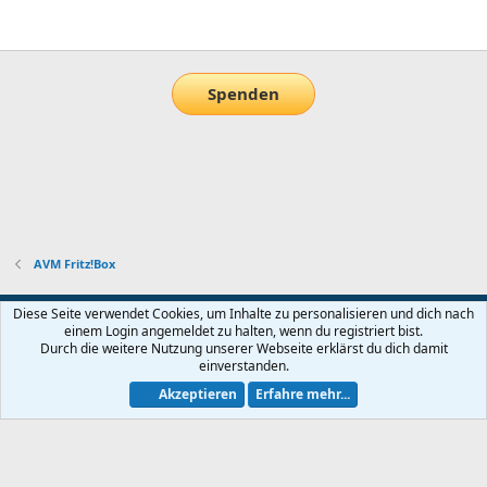
E-Mail
Link
Spenden
AVM Fritz!Box
Default-Theme
Diese Seite verwendet Cookies, um Inhalte zu personalisieren und dich nach
einem Login angemeldet zu halten, wenn du registriert bist.
Nutzungsbedingungen
Datenschutz
Hilfe und Impressum
Start
Durch die weitere Nutzung unserer Webseite erklärst du dich damit
R
einverstanden.
S
S
Akzeptieren
Erfahre mehr...
®
Community platform by XenForo
© 2010-2026 XenForo Ltd.