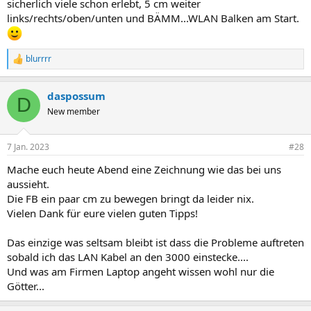
sicherlich viele schon erlebt, 5 cm weiter
links/rechts/oben/unten und BÄMM...WLAN Balken am Start.
blurrrr
R
e
a
daspossum
k
D
t
New member
i
o
n
7 Jan. 2023
#28
e
n
Mache euch heute Abend eine Zeichnung wie das bei uns
:
aussieht.
Die FB ein paar cm zu bewegen bringt da leider nix.
Vielen Dank für eure vielen guten Tipps!
Das einzige was seltsam bleibt ist dass die Probleme auftreten
sobald ich das LAN Kabel an den 3000 einstecke....
Und was am Firmen Laptop angeht wissen wohl nur die
Götter...