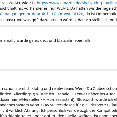
as via WLAN, wie z.B.
https://www.amazon.de/Shelly-Plug-Intelli
aucht halt nix vorhandenes, nur WLAN. Da hatten wir die Tage sch
c-klima-garagentor-doorbird.1171/#post-16120
, da ist Homematic
atz hast (und was ggf. dazu passen würde), danach stellt sich no
 Homematic würde gehn, dect und blauzahn ebenfalls
 schon ziemlich klobig und relativ teuer. Wenn Du Zigbee schon i
nden. Allerdings(!) würde ich - sobald Du etwas näher ins Auge g
dosenname/Hersteller> + Homeassistant). Bluetooth würde ich e
handenes System voraus (AVM-Steckdosen für die Fritzbox z.B. l
icht wirklich Ahnung. Ich persönlich würde bzgl. der Kompatibili
n (klobig/teuer), oder ggf. zu den Shelly-Geräten (ist dann aber