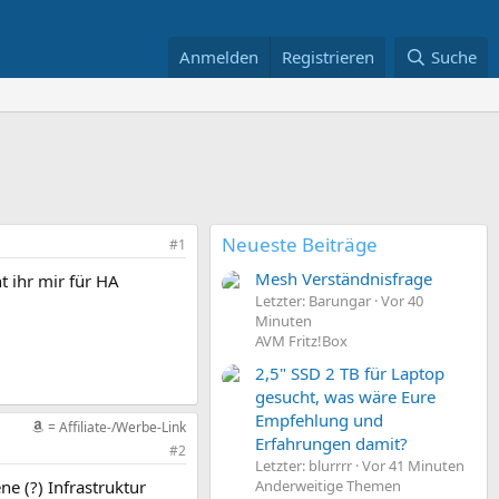
Anmelden
Registrieren
Suche
Neueste Beiträge
#1
Mesh Verständnisfrage
 ihr mir für HA
Letzter: Barungar
Vor 40
Minuten
AVM Fritz!Box
2,5" SSD 2 TB für Laptop
gesucht, was wäre Eure
Empfehlung und
= Affiliate-/Werbe-Link
Erfahrungen damit?
#2
Letzter: blurrrr
Vor 41 Minuten
ne (?) Infrastruktur
Anderweitige Themen