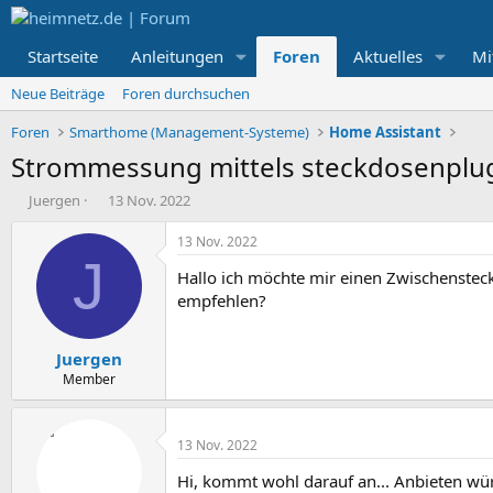
Startseite
Anleitungen
Foren
Aktuelles
Mi
Neue Beiträge
Foren durchsuchen
Foren
Smarthome (Management-Systeme)
Home Assistant
Strommessung mittels steckdosenplu
E
E
Juergen
13 Nov. 2022
r
r
s
s
13 Nov. 2022
t
t
J
Hallo ich möchte mir einen Zwischenste
e
e
l
l
empfehlen?
l
l
e
t
Juergen
r
a
m
Member
13 Nov. 2022
Hi, kommt wohl darauf an... Anbieten würd