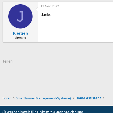
a
13 Nov. 2022
k
J
t
danke
i
o
n
e
n
Juergen
:
Member
E-Mail
Link
Teilen:
Foren
Smarthome (Management-Systeme)
Home Assistant
Werbehinweis für Links mit
-Kennzeichnung