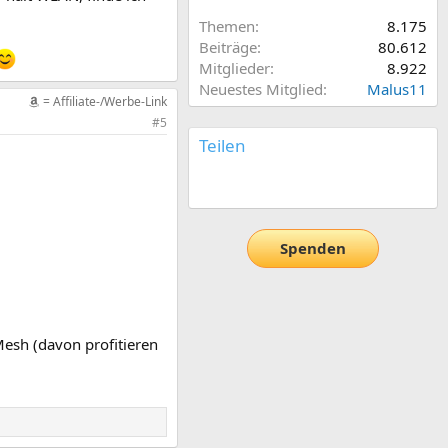
Themen
8.175
Beiträge
80.612
Mitglieder
8.922
Neuestes Mitglied
Malus11
= Affiliate-/Werbe-Link
#5
Teilen
E-Mail
Link
Spenden
Mesh (davon profitieren