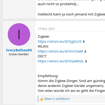
auch nicht so prickelnd)...
Vielleicht kann ja noch jemand mit Zigbe
I
13 Nov. 2022
Zigbee:
https://amzn.eu/d/5jgGcz5
WLAN:
IvoryBalboa90
https://amzn.eu/d/imrS3aM
Active member
DECT:
https://amzn.eu/d/0QaWGlL
Empfehlung:
Nimm die Zigbee Dinger. Sind am günstigs
deine anderen Zigbee-Geräte ungemein).
Von wlan würde ich wo es geht die Finger
Oliver S.
und
blurrrr
R
e