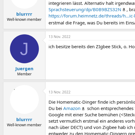
integrieren lässt. Alternativ halt irgendw
Sprachsteuerung/dp/B0B9BZS32N
, br
blurrrr
https://forum.heimnetz.de/threads/h...i
Well-known member
erstmal die Frage, was Du bereits im Eins
13 Nov. 2022
J
ich besitze bereits den ZIgbee Stick, o.
Juergen
Member
13 Nov. 2022
Die Homematic-Dinger finde ich persönlich
Du bei
Amazon
schon entsprechendes fi
Google mit einer Suche bemühen (<Steck
blurrrr
setzt vermutlich erstmal ein anderes vor
Well-known member
nach über DECT) und von Zigbee hab ich n
entweder zu den Homematic-Dingern greife