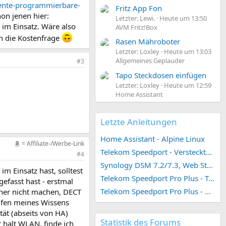
gente-programmierbare-
Fritz App Fon
on jenen hier:
Letzter: Lewi.
Heute um 13:50
 im Einsatz. Wäre also
AVM Fritz!Box
ch die Kostenfrage
Rasen Mähroboter
Letzter: Loxley
Heute um 13:03
Allgemeines Geplauder
#3
Tapo Steckdosen einfügen
Letzter: Loxley
Heute um 12:59
Home Assistant
Letzte Anleitungen
Home Assistant - Alpine Linux
= Affiliate-/Werbe-Link
Telekom Speedport - Versteckte Konfigurationen
#4
Synology DSM 7.2/7.3, Web Station 4, Webdienst und Webportal erstellen (ehemals vHost)
m Einsatz hast, solltest
Telekom Speedport Pro Plus - Telefonie einrichten
efasst hast - erstmal
Telekom Speedport Pro Plus - Netzwerk einrichten
her nicht machen, DECT
aufen meines Wissens
tät (abseits von HA)
Statistik des Forums
 halt WLAN, finde ich