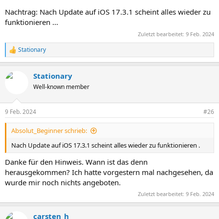
Nachtrag: Nach Update auf iOS 17.3.1 scheint alles wieder zu
funktionieren ...
Zuletzt bearbeitet:
9 Feb. 2024
Stationary
R
e
a
Stationary
k
t
Well-known member
i
o
n
9 Feb. 2024
#26
e
n
Absolut_Beginner schrieb:
:
Nach Update auf iOS 17.3.1 scheint alles wieder zu funktionieren .
Danke für den Hinweis. Wann ist das denn
herausgekommen? Ich hatte vorgestern mal nachgesehen, da
wurde mir noch nichts angeboten.
Zuletzt bearbeitet:
9 Feb. 2024
carsten_h