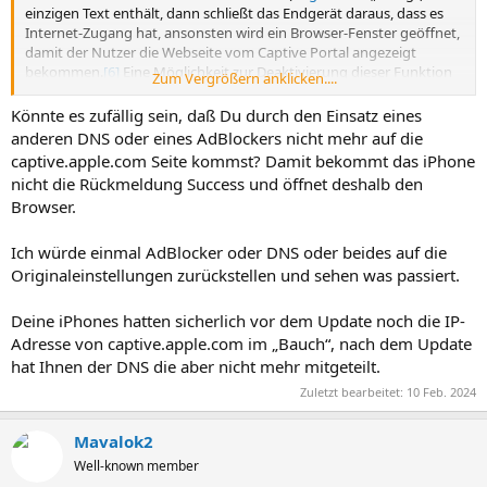
einzigen Text enthält, dann schließt das Endgerät daraus, dass es
Internet-Zugang hat, ansonsten wird ein Browser-Fenster geöffnet,
damit der Nutzer die Webseite vom Captive Portal angezeigt
bekommen.
[6]
Eine Möglichkeit zur Deaktivierung dieser Funktion
Zum Vergrößern anklicken....
ist nicht bekannt und unter
iOS
nicht vorgesehen.
Könnte es zufällig sein, daß Du durch den Einsatz eines
anderen DNS oder eines AdBlockers nicht mehr auf die
captive.apple.com Seite kommst? Damit bekommt das iPhone
nicht die Rückmeldung Success und öffnet deshalb den
Browser.
Ich würde einmal AdBlocker oder DNS oder beides auf die
Originaleinstellungen zurückstellen und sehen was passiert.
Deine iPhones hatten sicherlich vor dem Update noch die IP-
Adresse von captive.apple.com im „Bauch“, nach dem Update
hat Ihnen der DNS die aber nicht mehr mitgeteilt.
Zuletzt bearbeitet:
10 Feb. 2024
Mavalok2
Well-known member