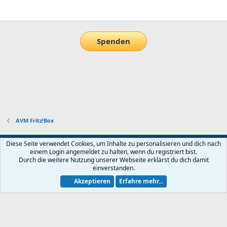
E-Mail
Link
Spenden
AVM Fritz!Box
Default-Theme
Diese Seite verwendet Cookies, um Inhalte zu personalisieren und dich nach
einem Login angemeldet zu halten, wenn du registriert bist.
Nutzungsbedingungen
Datenschutz
Hilfe und Impressum
Start
Durch die weitere Nutzung unserer Webseite erklärst du dich damit
R
einverstanden.
S
S
Akzeptieren
Erfahre mehr...
®
Community platform by XenForo
© 2010-2026 XenForo Ltd.