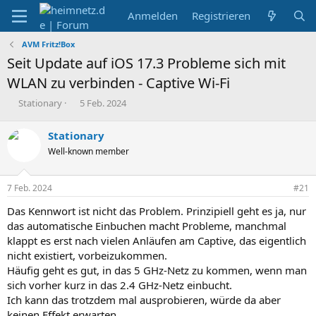
Anmelden
Registrieren
AVM Fritz!Box
Seit Update auf iOS 17.3 Probleme sich mit
WLAN zu verbinden - Captive Wi-Fi
E
E
Stationary
5 Feb. 2024
r
r
s
s
Stationary
t
t
Well-known member
e
e
l
l
l
l
7 Feb. 2024
#21
e
t
r
a
Das Kennwort ist nicht das Problem. Prinzipiell geht es ja, nur
m
das automatische Einbuchen macht Probleme, manchmal
klappt es erst nach vielen Anläufen am Captive, das eigentlich
nicht existiert, vorbeizukommen.
Häufig geht es gut, in das 5 GHz-Netz zu kommen, wenn man
sich vorher kurz in das 2.4 GHz-Netz einbucht.
Ich kann das trotzdem mal ausprobieren, würde da aber
keinen Effekt erwarten.