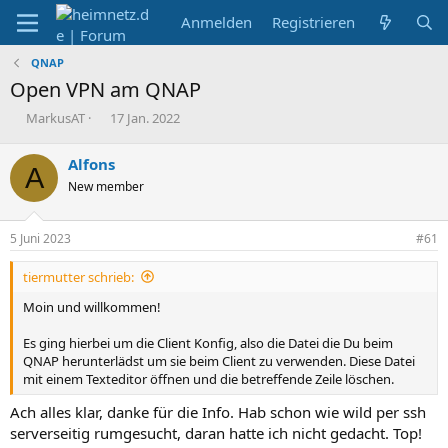
Anmelden
Registrieren
QNAP
Open VPN am QNAP
E
E
MarkusAT
17 Jan. 2022
r
r
s
s
Alfons
A
t
t
New member
e
e
l
l
l
l
5 Juni 2023
#61
e
t
r
a
tiermutter schrieb:
m
Moin und willkommen!
Es ging hierbei um die Client Konfig, also die Datei die Du beim
QNAP herunterlädst um sie beim Client zu verwenden. Diese Datei
mit einem Texteditor öffnen und die betreffende Zeile löschen.
Ach alles klar, danke für die Info. Hab schon wie wild per ssh
serverseitig rumgesucht, daran hatte ich nicht gedacht. Top!