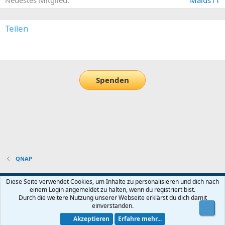
Teilen
E-Mail
Link
Spenden
QNAP
Default-Theme
Diese Seite verwendet Cookies, um Inhalte zu personalisieren und dich nach
einem Login angemeldet zu halten, wenn du registriert bist.
Nutzungsbedingungen
Datenschutz
Hilfe und Impressum
Start
Durch die weitere Nutzung unserer Webseite erklärst du dich damit
R
einverstanden.
Obe
S
S
Akzeptieren
Erfahre mehr...
®
Community platform by XenForo
© 2010-2026 XenForo Ltd.