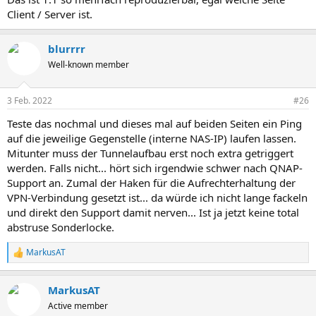
Client / Server ist.
blurrrr
Well-known member
3 Feb. 2022
#26
Teste das nochmal und dieses mal auf beiden Seiten ein Ping
auf die jeweilige Gegenstelle (interne NAS-IP) laufen lassen.
Mitunter muss der Tunnelaufbau erst noch extra getriggert
werden. Falls nicht... hört sich irgendwie schwer nach QNAP-
Support an. Zumal der Haken für die Aufrechterhaltung der
VPN-Verbindung gesetzt ist... da würde ich nicht lange fackeln
und direkt den Support damit nerven... Ist ja jetzt keine total
abstruse Sonderlocke.
MarkusAT
R
e
a
MarkusAT
k
t
Active member
i