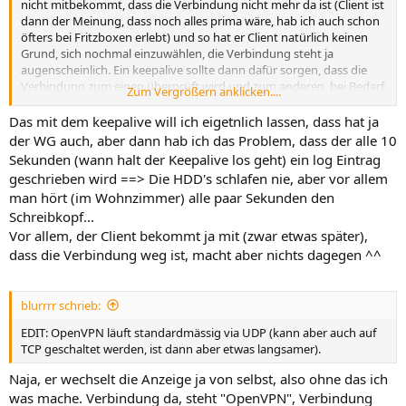
nicht mitbekommt, dass die Verbindung nicht mehr da ist (Client ist
dann der Meinung, dass noch alles prima wäre, hab ich auch schon
öfters bei Fritzboxen erlebt) und so hat er Client natürlich keinen
Grund, sich nochmal einzuwählen, die Verbindung steht ja
augenscheinlich. Ein keepalive sollte dann dafür sorgen, dass die
Verbindung zum einen überprüft wird und zum anderen, bei Bedarf
Zum Vergrößern anklicken....
wieder neu aufgebaut wird.
Das mit dem keepalive will ich eigetnlich lassen, dass hat ja
der WG auch, aber dann hab ich das Problem, dass der alle 10
Sekunden (wann halt der Keepalive los geht) ein log Eintrag
geschrieben wird ==> Die HDD's schlafen nie, aber vor allem
man hört (im Wohnzimmer) alle paar Sekunden den
Schreibkopf...
Vor allem, der Client bekommt ja mit (zwar etwas später),
dass die Verbindung weg ist, macht aber nichts dagegen ^^
blurrrr schrieb:
EDIT: OpenVPN läuft standardmässig via UDP (kann aber auch auf
TCP geschaltet werden, ist dann aber etwas langsamer).
Naja, er wechselt die Anzeige ja von selbst, also ohne das ich
was mache. Verbindung da, steht "OpenVPN", Verbindung