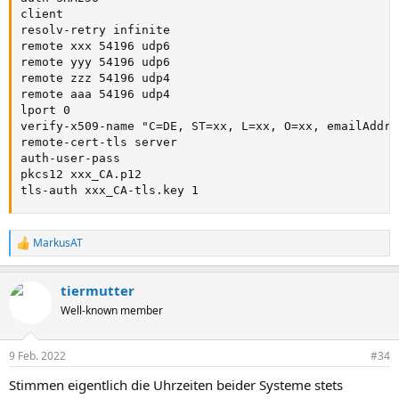
client

resolv-retry infinite

remote xxx 54196 udp6

remote yyy 54196 udp6

remote zzz 54196 udp4

remote aaa 54196 udp4

lport 0

verify-x509-name "C=DE, ST=xx, L=xx, O=xx, emailAddre
remote-cert-tls server

auth-user-pass

pkcs12 xxx_CA.p12

tls-auth xxx_CA-tls.key 1
MarkusAT
R
e
a
tiermutter
k
t
Well-known member
i
o
n
9 Feb. 2022
#34
e
n
Stimmen eigentlich die Uhrzeiten beider Systeme stets
: