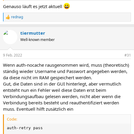
Genauso läuft es jetzt aktuell
rednag
R
e
a
tiermutter
k
t
Well-known member
i
o
n
9 Feb. 2022
#31
e
n
Wenn auth-nocache rausgenommen wird, muss (theoretisch)
:
ständig wieder Username und Passwort angegeben werden,
da diese nicht im RAM gespeichert werden.
Gut, die Daten sind in der GUI hinterlegt, aber vermutlich
entsteht nun ein Fehler weil diese Daten erst beim
Verbindungsaufbau gelesen werden, nicht aber wenn die
Verbindung bereits besteht und reauthentifiziert werden
muss. Eventuell hilft zusätzlich ein
Code:
auth-retry pass