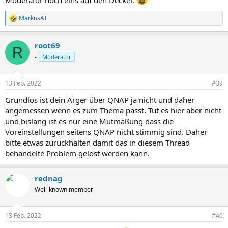
Moderator noch eins auf den Deckel.
MarkusAT
R
e
a
root69
k
R
t
-
Moderator
i
o
n
13 Feb. 2022
#39
e
n
Grundlos ist dein Ärger über QNAP ja nicht und daher
:
angemessen wenn es zum Thema passt. Tut es hier aber nicht
und bislang ist es nur eine Mutmaßung dass die
Voreinstellungen seitens QNAP nicht stimmig sind. Daher
bitte etwas zurückhalten damit das in diesem Thread
behandelte Problem gelöst werden kann.
rednag
Well-known member
13 Feb. 2022
#40