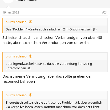
i
o
n
19 Jan. 2022
#24
e
n
blurrrr schrieb:
:
Das "Problem" könnte auch einfach ein 24h-Disconnect sein (?)
Schließe ich auch, da ich schon Verbinundgen von über 48h
hatte, aber auch schon Verbindungen von unter 4h
blurrrr schrieb:
oder irgendwas beim ISP, so dass die Verbindung kurzzeitig
unterbrochen ist.
Das ist meine Vermutung, aber das sollte ja eben der
reconnect beheben
blurrrr schrieb:
Theoretisch sollte sich die auftretende Problematik aber eigentlich
via keepalive lösen lassen. Kommt manchmal vor, dass der Client