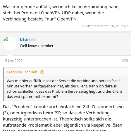
Was mir gerade auffällt, wenn ich keine Verbindung habe,
steht bei Protokoll OpenVPN UDP dabei, wenn die
Verbindung besteht, "nur" OpenVPN.
Zuletzt bearbeitet:
18 Jan. 2022
blurrrr
Well-known member
19 Jan. 2022
#23
MarkusAT schrieb:
Was mir hier auffällt, dass der Server die Verbindung bereits fast 1
Minute vorher "aufgegeben" hat, als der Client. Kann ich daraus
schon schließen, dass das Problem Serverseitig liegt und der Client
das erst später mitbekommt?
Das "Problem" könnte auch einfach ein 24h-Disconnect sein
(?), oder irgendwas beim ISP, so dass die Verbindung
kurzzeitig unterbrochen ist. Theoretisch sollte sich die
auftretende Problematik aber eigentlich via keepalive lösen
lassen. Kommt manchmal vor, dass der Client nicht