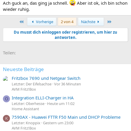
Ach guck an, das ging ja schnell.
Aber ist ok, ich bin schon
wieder ruhig.
Erste
Letzte
Vorherige
2 von 4
Nächste
Du musst dich einloggen oder registrieren, um hier zu
antworten.
E-Mail
Link
Teilen:
Neueste Beiträge
Fritzbox 7690 und Netgear Switch
Letzter: Der Eifelsachse
Vor 36 Minuten
AVM Fritz!Box
Integration ELLI-Charger in HA
O
Letzter: Oberhesse
Heute um 11:02
Home Assistant
7590AX - Huawei FTTR F50 Main und DHCP Probleme
K
Letzter: Knoppix
Gestern um 23:00
AVM Fritz!Box