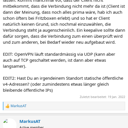
mitbekommt, dass die Verbindung nicht mehr da ist (Client ist
dann der Meinung, dass noch alles prima wäre, hab ich auch
schon öfters bei Fritzboxen erlebt) und so hat er Client
natürlich keinen Grund, sich nochmal einzuwählen, die
Verbindung steht ja augenscheinlich. Ein keepalive sollte dann
dafür sorgen, dass die Verbindung zum einen überprüft wird
und zum anderen, bei Bedarf wieder neu aufgebaut wird.
EDIT: OpenVPN läuft standardmässig via UDP (kann aber
auch auf TCP geschaltet werden, ist dann aber etwas
langsamer).
EDIT2: Hast Du an irgendeinem Standort statische öffentliche
v4-Adressen? (oder zumindestens etwas länger gleich
bleibende öffentliche IPs)
Zuletzt bearbeitet:
19 Jan. 2022
MarkusAT
R
e
a
MarkusAT
k
t
Active member