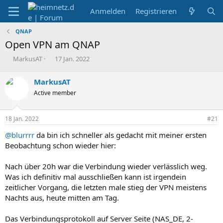
Anmelden
Registrieren
QNAP
Open VPN am QNAP
E
E
MarkusAT
17 Jan. 2022
r
r
s
s
MarkusAT
t
t
Active member
e
e
l
l
l
l
18 Jan. 2022
#21
e
t
r
a
@blurrrr
da bin ich schneller als gedacht mit meiner ersten
m
Beobachtung schon wieder hier:
Nach über 20h war die Verbindung wieder verlässlich weg.
Was ich definitiv mal ausschließen kann ist irgendein
zeitlicher Vorgang, die letzten male stieg der VPN meistens
Nachts aus, heute mitten am Tag.
Das Verbindungsprotokoll auf Server Seite (NAS_DE, 2-