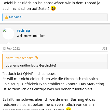
Befehl hier Blödsinn ist, sonst wären wir in dem Thread ja
auch nicht schon auf Seite 2
MarkusAT
R
e
a
rednag
k
t
Well-known member
i
o
n
13 Feb. 2022
#38
e
n
tiermutter schrieb:
:
oder eine unüberlegte Geschichte?
Ist doch bei QNAP nichts neues.
Es will mir nicht einleuchten wie die Firma sich mit solch
Spielzeug,- GefrickelOS so etablieren konnte. Das Marketing
ist so ziemlich das einzige was bei denen funktioniert.
Es fällt mir schwer, aber ich werde mein Bashing etwas
reduzieren, sonst bekomme ich vermutlich von einem