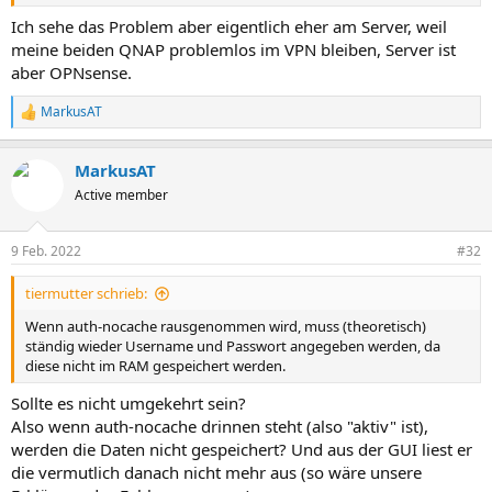
Ich sehe das Problem aber eigentlich eher am Server, weil
meine beiden QNAP problemlos im VPN bleiben, Server ist
aber OPNsense.
MarkusAT
R
e
a
MarkusAT
k
t
Active member
i
o
n
9 Feb. 2022
#32
e
n
tiermutter schrieb:
:
Wenn auth-nocache rausgenommen wird, muss (theoretisch)
ständig wieder Username und Passwort angegeben werden, da
diese nicht im RAM gespeichert werden.
Sollte es nicht umgekehrt sein?
Also wenn auth-nocache drinnen steht (also "aktiv" ist),
werden die Daten nicht gespeichert? Und aus der GUI liest er
die vermutlich danach nicht mehr aus (so wäre unsere