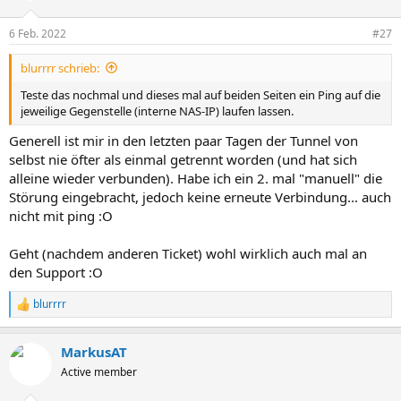
o
n
6 Feb. 2022
#27
e
n
blurrrr schrieb:
:
Teste das nochmal und dieses mal auf beiden Seiten ein Ping auf die
jeweilige Gegenstelle (interne NAS-IP) laufen lassen.
Generell ist mir in den letzten paar Tagen der Tunnel von
selbst nie öfter als einmal getrennt worden (und hat sich
alleine wieder verbunden). Habe ich ein 2. mal "manuell" die
Störung eingebracht, jedoch keine erneute Verbindung... auch
nicht mit ping :O
Geht (nachdem anderen Ticket) wohl wirklich auch mal an
den Support :O
blurrrr
R
e
a
MarkusAT
k
t
Active member
i
o