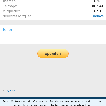
Themen
8.166
Beiträge
80.541
Mitglieder
8.915
Neuestes Mitglied
lisadave
Teilen
E-Mail
Link
Spenden
QNAP
Default-Theme
Diese Seite verwendet Cookies, um Inhalte zu personalisieren und dich nach
einem Login angemeldet zu halten, wenn du registriert bist.