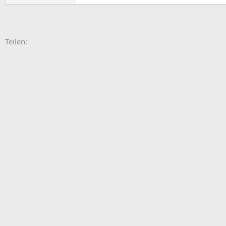
E-Mail
Link
Teilen: