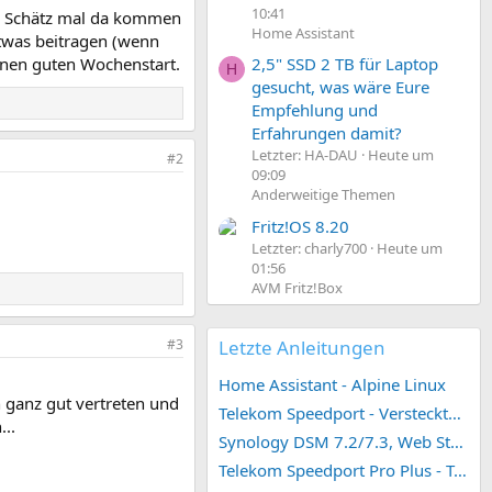
10:41
n. Schätz mal da kommen
Home Assistant
etwas beitragen (wenn
´nen guten Wochenstart.
2,5" SSD 2 TB für Laptop
H
gesucht, was wäre Eure
Empfehlung und
Erfahrungen damit?
Letzter: HA-DAU
Heute um
#2
09:09
Anderweitige Themen
Fritz!OS 8.20
Letzter: charly700
Heute um
01:56
AVM Fritz!Box
#3
Letzte Anleitungen
Home Assistant - Alpine Linux
 ganz gut vertreten und
Telekom Speedport - Versteckte Konfigurationen
..
Synology DSM 7.2/7.3, Web Station 4, Webdienst und Webportal erstellen (ehemals vHost)
Telekom Speedport Pro Plus - Telefonie einrichten