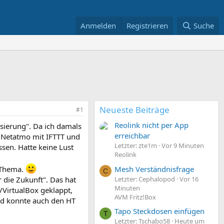
Anmelden
Registrieren
Suche
Neueste Beiträge
#1
Reolink nicht per App
sierung". Da ich damals
erreichbar
 Netatmo mit IFTTT und
Letzter: zte1m
Vor 9 Minuten
sen. Hatte keine Lust
Reolink
Mesh Verständnisfrage
n Thema.
C
Letzter: Cephalopod
Vor 16
 die Zukunft". Das hat
Minuten
/VirtualBox geklappt,
AVM Fritz!Box
und konnte auch den HT
Tapo Steckdosen einfügen
T
Letzter: Tschabo58
Heute um