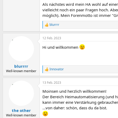
Als nächstes wird mein HA wohl auf eine
vielleicht noch ein paar Fragen hoch. Ab
möglich). Mein Forenmotto ist immer "Gi
blurrrr
R
e
a
12 Feb. 2023
k
t
Hi und willkommen
i
o
n
e
n
blurrrr
:
Innovator
R
Well-known member
e
a
13 Feb. 2023
k
t
Moinsen und herzlich willkommen!
i
o
Der Bereich Heimautomatisierung (und hie
n
kann immer eine Verstärkung gebrauchen,
e
...von daher: schön, dass du da bist.
n
the other
:
Well-known member