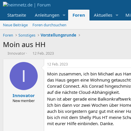
Startseite
Anleitungen
Foren
Aktuelles
Mi
Neue Beiträge
Foren durchsuchen
Foren
Sonstiges
Vorstellungsrunde
Moin aus HH
E
E
Innovator
12 Feb. 2023
r
r
s
s
12 Feb. 2023
t
t
I
Moin zusammen, ich bin Michael aus Hamb
e
e
l
l
das Haus gegen eine Wohnung getauscht 
l
l
Conrad Connect. Als Conrad hingeschmisse
e
t
auf die nächste Cloud-Abhängigkeit.
Innovator
r
a
Nun ist aber gerade eine Balkonkraftwer
m
New member
Ich bin dann vor zwei Wochen über Home A
auch bis vorgestern ganz gut mit einer Ha
bis ich mit dem Shelly Plus HT meine Sch
mit eurer Hilfe einbinden. Danke.