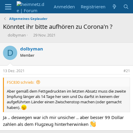
Anmelden
Registrieren
Allgemeines Geplauder
Könntet ihr bitte aufhören zu Corona'n ?
E
E
dolbyman
29 Nov. 2021
r
r
s
s
dolbyman
D
t
t
Member
e
e
l
l
l
l
13 Dez. 2021
#21
e
t
r
a
FSC830 schrieb:
m
Aber gemäß dem Fettgedruckten im letzten Absatz muss die zweite
Impfung länger als 14 Tage her sein und Du darfst in keinem der
aufgeführten Länder einen Zwischenstop machen (oder gemacht
haben).
Ja .. deswegen war ich mir unsicher .. aber besser 99 Dollar
zahlen als dem Flugzeug hinterherwinken