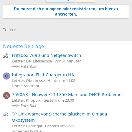
Du musst dich einloggen oder registrieren, um hier zu
antworten.
E-Mail
Link
Teilen:
Neueste Beiträge
Fritzbox 7690 und Netgear Switch
Letzter: Der Eifelsachse
Vor 31 Minuten
AVM Fritz!Box
Integration ELLI-Charger in HA
O
Letzter: Oberhesse
Heute um 11:02
Home Assistant
7590AX - Huawei FTTR F50 Main und DHCP Probleme
K
Letzter: Knoppix
Gestern um 23:00
AVM Fritz!Box
TP-Link warnt vor Sicherheitslücken im Omada-
Ökosystem
Letzter: Barungar
Gestern um 15:11
Sicherheit (virtuell)