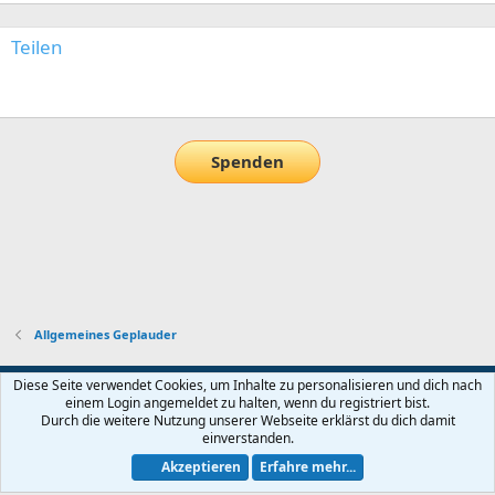
Teilen
E-Mail
Link
Spenden
Allgemeines Geplauder
Default-Theme
Diese Seite verwendet Cookies, um Inhalte zu personalisieren und dich nach
einem Login angemeldet zu halten, wenn du registriert bist.
Nutzungsbedingungen
Datenschutz
Hilfe und Impressum
Start
Durch die weitere Nutzung unserer Webseite erklärst du dich damit
R
einverstanden.
S
S
Akzeptieren
Erfahre mehr...
®
Community platform by XenForo
© 2010-2026 XenForo Ltd.