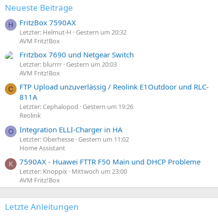
Neueste Beiträge
FritzBox 7590AX
H
Letzter: Helmut-H
Gestern um 20:32
AVM Fritz!Box
Fritzbox 7690 und Netgear Switch
Letzter: blurrrr
Gestern um 20:03
AVM Fritz!Box
FTP Upload unzuverlässig / Reolink E1Outdoor und RLC-
C
811A
Letzter: Cephalopod
Gestern um 19:26
Reolink
Integration ELLI-Charger in HA
O
Letzter: Oberhesse
Gestern um 11:02
Home Assistant
7590AX - Huawei FTTR F50 Main und DHCP Probleme
K
Letzter: Knoppix
Mittwoch um 23:00
AVM Fritz!Box
Letzte Anleitungen