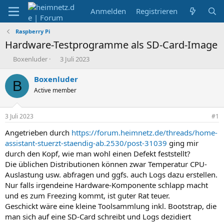
Anmelden
Registrieren
Raspberry Pi
Hardware-Testprogramme als SD-Card-Image
E
E
Boxenluder
3 Juli 2023
r
r
s
s
Boxenluder
B
t
t
Active member
e
e
l
l
l
l
3 Juli 2023
#1
e
t
r
a
Angetrieben durch
https://forum.heimnetz.de/threads/home-
m
assistant-stuerzt-staendig-ab.2530/post-31039
ging mir
durch den Kopf, wie man wohl einen Defekt feststellt?
Die üblichen Distributionen können zwar Temperatur CPU-
Auslastung usw. abfragen und ggfs. auch Logs dazu erstellen.
Nur falls irgendeine Hardware-Komponente schlapp macht
und es zum Freezing kommt, ist guter Rat teuer.
Geschickt wäre eine kleine Toolsammlung inkl. Bootstrap, die
man sich auf eine SD-Card schreibt und Logs dezidiert