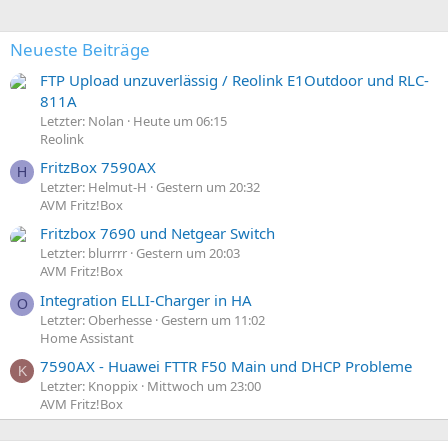
Neueste Beiträge
FTP Upload unzuverlässig / Reolink E1Outdoor und RLC-
811A
Letzter: Nolan
Heute um 06:15
Reolink
FritzBox 7590AX
H
Letzter: Helmut-H
Gestern um 20:32
AVM Fritz!Box
Fritzbox 7690 und Netgear Switch
Letzter: blurrrr
Gestern um 20:03
AVM Fritz!Box
Integration ELLI-Charger in HA
O
Letzter: Oberhesse
Gestern um 11:02
Home Assistant
7590AX - Huawei FTTR F50 Main und DHCP Probleme
K
Letzter: Knoppix
Mittwoch um 23:00
AVM Fritz!Box