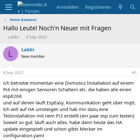
Anmelden
Registrieren
Home Assistant
Hallo Leute! Noch'n Neuer mit Fragen
E
E
Labbi
8 Sep. 2022
r
r
s
s
Labbi
L
t
t
New member
e
e
l
l
l
l
8 Sep. 2022
#1
e
t
r
a
ich betreibe momentan eine Domoticz Installation auf einem
m
Pi4 mit einigen Sensoren Schaltern etc. die haben alle einen
esp8266
und auf denen läuft EspEasy. Kommunikation geht über mqtt.
Ich will auf HA umsteigen und hab mir dazu eine
Testinstallation mit nem Pi3 erstellt (ein paar esp zum testen)
Soweit so gut: läuft auch alles. habe dann heute das HA
update eingespielt und schon gibts Mecker im
configuration.yaml