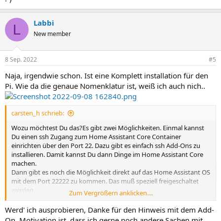
Labbi
L
New member
8 Sep. 2022
#5
Naja, irgendwie schon. Ist eine Komplett installation für den
Pi. Wie da die genaue Nomenklatur ist, weiß ich auch nich..
carsten_h schrieb:
Wozu möchtest Du das?Es gibt zwei Möglichkeiten. Einmal kannst
Du einen ssh Zugang zum Home Assistant Core Container
einrichten über den Port 22. Dazu gibt es einfach ssh Add-Ons zu
installieren. Damit kannst Du dann Dinge im Home Assistant Core
machen.
Dann gibt es noch die Möglichkeit direkt auf das Home Assistant OS
mit dem Port 22222 zu kommen. Das muß speziell freigeschaltet
werden.
Zum Vergrößern anklicken....
Aber noch einmal die Frage: Was möchtest Du damit?
Normalerweise muß man dort nichts machen.
Werd' ich ausprobieren, Danke für den Hinweis mit dem Add-
On. Motivation ist, dass ich gerne noch andere Sachen mit