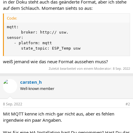
in der Doku steht auch das geänderte Format, aber ich stehe
auf dem Schlauch. Momentan siehts so aus:
Code:
mqtt:

      broker: http:// usw.

sensor:

   - platform: mqtt

      state_topic: ESP_Temp usw
weiß jemand wie das neue Format aussehen muss?
Zuletzt bearbeitet von einem Moderator:
8 Sep. 2022
carsten_h
Well-known member
8 Sep. 2022
#2
Mit MQTT kenne ich mich gar nicht aus, aber es fehlen
irgendwie ein paar Angaben.
Was für eine HA Installation hast Du genommen? Hast Du das