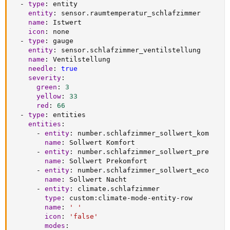
-
type
:
 entity

entity
:
 sensor.raumtemperatur_schlafzimmer

name
:
 Istwert

icon
:
 none

-
type
:
 gauge

entity
:
 sensor.schlafzimmer_ventilstellung

name
:
 Ventilstellung

needle
:
true
severity
:
green
:
3
yellow
:
33
red
:
66
-
type
:
 entities

entities
:
-
entity
:
 number.schlafzimmer_sollwert_kom

name
:
 Sollwert Komfort

-
entity
:
 number.schlafzimmer_sollwert_pre

name
:
 Sollwert Prekomfort

-
entity
:
 number.schlafzimmer_sollwert_eco

name
:
 Sollwert Nacht

-
entity
:
 climate.schlafzimmer

type
:
 custom
:
climate
-
mode
-
entity
-
row

name
:
' '
icon
:
'false'
modes
: