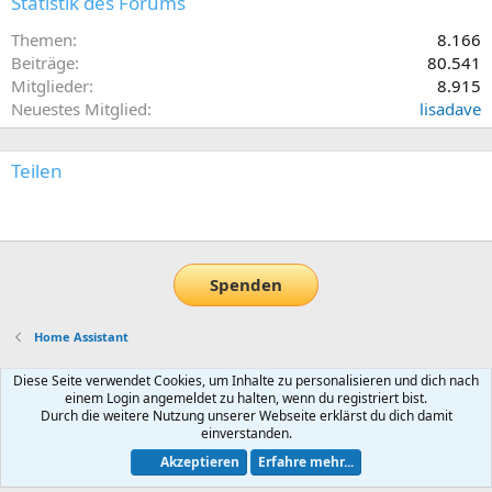
Statistik des Forums
Themen
8.166
Beiträge
80.541
Mitglieder
8.915
Neuestes Mitglied
lisadave
Teilen
E-Mail
Link
Spenden
Home Assistant
Diese Seite verwendet Cookies, um Inhalte zu personalisieren und dich nach
Default-Theme
einem Login angemeldet zu halten, wenn du registriert bist.
Nutzungsbedingungen
Datenschutz
Hilfe und Impressum
Start
Durch die weitere Nutzung unserer Webseite erklärst du dich damit
einverstanden.
R
S
Akzeptieren
Erfahre mehr...
S
®
Community platform by XenForo
© 2010-2026 XenForo Ltd.