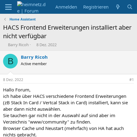
Anmelden
Registrieren
Home Assistant
HACS Frontend Erweiterungen installiert aber
nicht verfügbar
E
E
Barry Ricoh
8 Dez. 2022
r
r
s
s
Barry Ricoh
B
t
t
Active member
e
e
l
l
l
l
8 Dez. 2022
#1
e
t
r
a
Hallo Forum,
m
ich habe über HACS verschiedene Frontend Erweiterungen
(zB Stack In Card / Vertcal Stack in Card) installiert, kann sie
aber dann nicht auswählen.
Sie tauchen gar nicht in der Auswahl auf sind aber im
Verzeichnis "www/community" zu finden.
Browser Cache und Neustart (mehrfach) von HA hat auch
nichts gebracht.