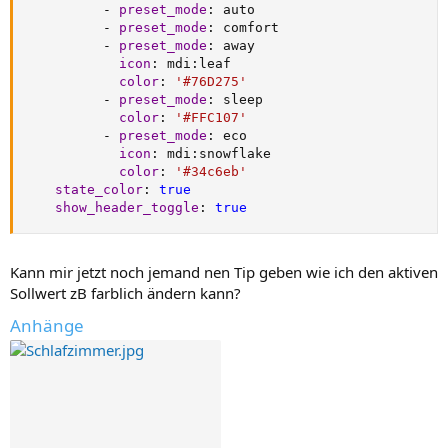
-
preset_mode
:
 auto

-
preset_mode
:
 comfort

-
preset_mode
:
 away

icon
:
 mdi
:
leaf

color
:
'#76D275'
-
preset_mode
:
 sleep

color
:
'#FFC107'
-
preset_mode
:
 eco

icon
:
 mdi
:
snowflake

color
:
'#34c6eb'
state_color
:
true
show_header_toggle
:
true
Kann mir jetzt noch jemand nen Tip geben wie ich den aktiven
Sollwert zB farblich ändern kann?
Anhänge