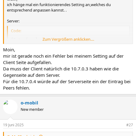
ich hänge mal ein funktionierendes Setting an,welches du
entsprechend anpassen kannst. .
Server:
Code:
Zum Vergrößern anklicken....
[Interface]

Address = 10.7.0.1/24

Moin,
PrivateKey = #######################################
mir ist gerade noch ein Fehler bei meinem Setting auf der
ListenPort = 51820

Client Seite aufgefallen.
# BEGIN_PEER client

Da muss der Client natürlich die 10.7.0.3 haben wie die
[Peer]

Gegenseite auf dem Server.
PublicKey = ########################################
Für die 10.7.0.4 würde auf der Serverseite ein der Eintrag bei
PresharedKey = #####################################
Peers fehlen.
AllowedIPs = 10.7.0.2/32

# END_PEER client  

# BEGIN_PEER mobile1

o-mobil
[Peer]

New member
PublicKey = ########################################
PresharedKey = #####################################
AllowedIPs = 10.7.0.3/32

19 Juni 2025
#27
# END_PEER mobile1