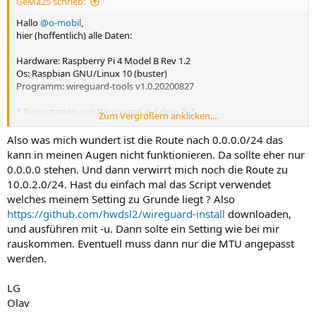
GeMa25 schrieb:
Client:
Hallo
@o-mobil
,
hier (hoffentlich) alle Daten:
Code:
Hardware: Raspberry Pi 4 Model B Rev 1.2
[Interface]

Os: Raspbian GNU/Linux 10 (buster)
Address = 10.7.0.4/24

Programm: wireguard-tools v1.0.20200827
MTU = 1360

DNS = 8.8.8.8, 8.8.4.4, 192.168.2.254

* Beim starten von Wireguard auf dem Pi *
Zum Vergrößern anklicken....
PrivateKey = ######################################g
pi@hpp-cloud:~ $ sudo wg-quick up server
[#] ip link add server type wireguard
Also was mich wundert ist die Route nach 0.0.0.0/24 das
[Peer]

[#] wg setconf server /dev/fd/63
kann in meinen Augen nicht funktionieren. Da sollte eher nur
PublicKey = ########################################
[#] ip -4 address add 10.0.1.0/24 dev server
PresharedKey = C####################################
0.0.0.0 stehen. Und dann verwirrt mich noch die Route zu
[#] ip link set mtu 1420 up dev server
AllowedIPs = 10.7.0.0/24

10.0.2.0/24. Hast du einfach mal das Script verwendet
[#] resolvconf -a server -m 0 -x
Endpoint = 211.71.102.238:51820

welches meinem Setting zu Grunde liegt ? Also
[#] ip -4 route add 10.0.2.0/24 dev server
PersistentKeepalive = 25
https://github.com/hwdsl2/wireguard-install
downloaden,
[#] ip -4 route add 0.0.0.0/24 dev server
[#] iptables -A FORWARD -i server -j ACCEPT; iptables -A FORWARD -o
und ausführen mit -u. Dann solte ein Setting wie bei mir
server -j ACCEPT; iptables -t nat -A POSTROUTING -o eth0 -j
rauskommen. Eventuell muss dann nur die MTU angepasst
MASQUERADE
Code:
werden.
* Meldungen auf dem PC *
https://github.com/hwdsl2/wireguard-install
LG
2025-06-19 18:51:52.425: [TUN] [Paul] Sending handshake initiation
Olav
to peer 1 (79.207.94.116:64940)
2025-06-19 18:51:57.675: [TUN] [Paul] Handshake for peer 1