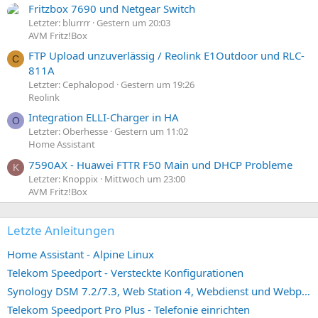
Fritzbox 7690 und Netgear Switch
Letzter: blurrrr
Gestern um 20:03
AVM Fritz!Box
FTP Upload unzuverlässig / Reolink E1Outdoor und RLC-
C
811A
Letzter: Cephalopod
Gestern um 19:26
Reolink
Integration ELLI-Charger in HA
O
Letzter: Oberhesse
Gestern um 11:02
Home Assistant
7590AX - Huawei FTTR F50 Main und DHCP Probleme
K
Letzter: Knoppix
Mittwoch um 23:00
AVM Fritz!Box
Letzte Anleitungen
Home Assistant - Alpine Linux
Telekom Speedport - Versteckte Konfigurationen
Synology DSM 7.2/7.3, Web Station 4, Webdienst und Webportal erstellen (ehemals vHost)
Telekom Speedport Pro Plus - Telefonie einrichten