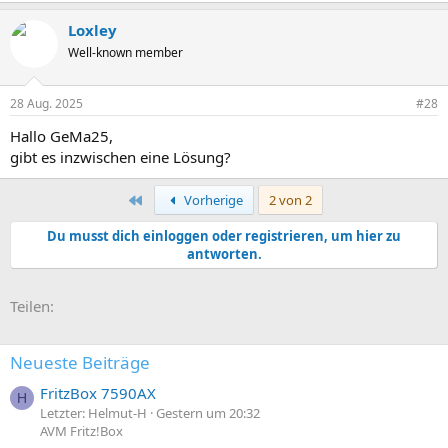
Für den Raspberry bietet sich dieses Script an, da hat man auch
(79.207.94.116:64940) did not complete after 5 seconds, retrying (try
gleich eine kleine Administrations Umgebung. Das Script
Loxley
3)
funktioniert aber nur solange man die Server-Conf Datei nicht per
Well-known member
Hand editiert.
Die DDNS wird richtig aufgelöst.
LG
28 Aug. 2025
#28
Olav
Hallo GeMa25,
gibt es inzwischen eine Lösung?
Erste
Vorherige
2 von 2
Du musst dich einloggen oder registrieren, um hier zu
antworten.
E-Mail
Link
Teilen:
Neueste Beiträge
FritzBox 7590AX
H
Letzter: Helmut-H
Gestern um 20:32
AVM Fritz!Box