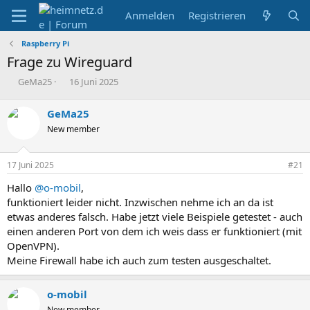
Anmelden
Registrieren
Raspberry Pi
Frage zu Wireguard
E
E
GeMa25
16 Juni 2025
r
r
s
s
GeMa25
t
t
New member
e
e
l
l
l
l
17 Juni 2025
#21
e
t
r
a
Hallo
@o-mobil
,
m
funktioniert leider nicht. Inzwischen nehme ich an da ist
etwas anderes falsch. Habe jetzt viele Beispiele getestet - auch
einen anderen Port von dem ich weis dass er funktioniert (mit
OpenVPN).
Meine Firewall habe ich auch zum testen ausgeschaltet.
o-mobil
New member