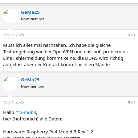
e
a
GeMa25
k
t
New member
i
o
n
17 Juni 2025
#23
e
n
Muss ich alles mal nachsehen. Ich habe die gleiche
:
Testumgebung wie bei OpenVPN und das läuft problemlos.
Eine Fehlermeldung kommt keine, die DDNS wird richtig
aufgelöst aber der Kontakt kommt nicht zu Stande.
GeMa25
New member
19 Juni 2025
#24
Hallo
@o-mobil
,
hier (hoffentlich) alle Daten:
Hardware: Raspberry Pi 4 Model B Rev 1.2