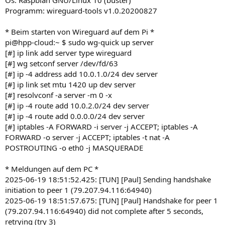
Os: Raspbian GNU/Linux 10 (buster)
Programm: wireguard-tools v1.0.20200827
* Beim starten von Wireguard auf dem Pi *
pi@hpp-cloud:~ $ sudo wg-quick up server
[#] ip link add server type wireguard
[#] wg setconf server /dev/fd/63
[#] ip -4 address add 10.0.1.0/24 dev server
[#] ip link set mtu 1420 up dev server
[#] resolvconf -a server -m 0 -x
[#] ip -4 route add 10.0.2.0/24 dev server
[#] ip -4 route add 0.0.0.0/24 dev server
[#] iptables -A FORWARD -i server -j ACCEPT; iptables -A
FORWARD -o server -j ACCEPT; iptables -t nat -A
POSTROUTING -o eth0 -j MASQUERADE
* Meldungen auf dem PC *
2025-06-19 18:51:52.425: [TUN] [Paul] Sending handshake
initiation to peer 1 (79.207.94.116:64940)
2025-06-19 18:51:57.675: [TUN] [Paul] Handshake for peer 1
(79.207.94.116:64940) did not complete after 5 seconds,
retrying (try 3)