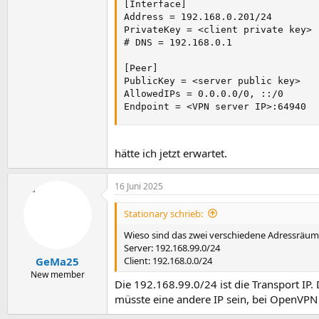
[Interface]

Address = 192.168.0.201/24

PrivateKey = <client private key>

# DNS = 192.168.0.1

[Peer]

PublicKey = <server public key>

AllowedIPs = 0.0.0.0/0, ::/0

Endpoint = <VPN server IP>:64940
hätte ich jetzt erwartet.
16 Juni 2025
Stationary schrieb:
Wieso sind das zwei verschiedene Adressräu
Server: 192.168.99.0/24
Client: 192.168.0.0/24
GeMa25
New member
Die 192.168.99.0/24 ist die Transport IP.
müsste eine andere IP sein, bei OpenVPN i