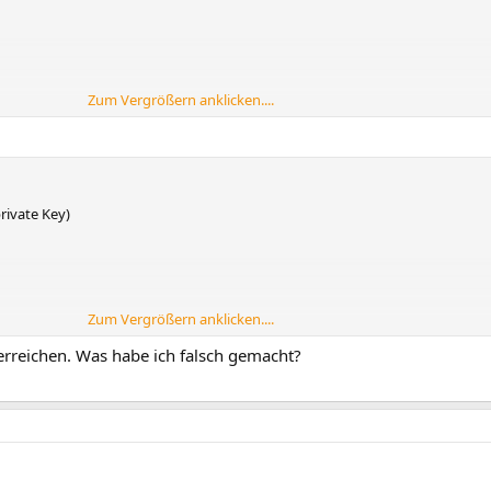
Zum Vergrößern anklicken....
blic Key)
blic Key)
rivate Key)
Zum Vergrößern anklicken....
lic Key)
erreichen. Was habe ich falsch gemacht?