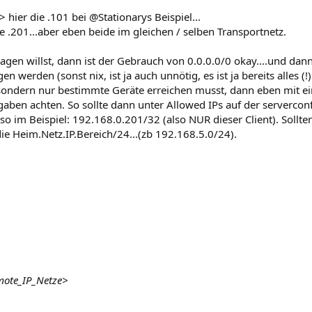
 hier die .101 bei @Stationarys Beispiel...
e .201...aber eben beide im gleichen / selben Transportnetz.
agen willst, dann ist der Gebrauch von 0.0.0.0/0 okay....und dan
n werden (sonst nix, ist ja auch unnötig, es ist ja bereits alles (!
, sondern nur bestimmte Geräte erreichen musst, dann eben mit ei
ben achten. So sollte dann unter Allowed IPs auf der serverconfi
so im Beispiel: 192.168.0.201/32 (also NUR dieser Client). Sollt
e Heim.Netz.IP.Bereich/24...(zb 192.168.5.0/24).
mote_IP_Netze>