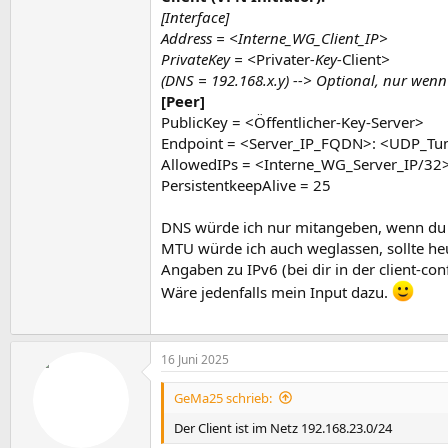
[Interface]
Address = <Interne_WG_Client_IP>
PrivateKey = <
Privater
-Key-
Client
>
(DNS = 192.168.x.y) --> Optional, nur wenn 
[Peer]
PublicKey = <Öffentlicher-Key-Server>
Endpoint = <Server_IP_FQDN>: <UDP_Tu
AllowedIPs = <Interne_WG_Server_IP/32
PersistentkeepAlive = 25
DNS würde ich nur mitangeben, wenn du 
MTU würde ich auch weglassen, sollte heu
Angaben zu IPv6 (bei dir in der client-con
Wäre jedenfalls mein Input dazu.
16 Juni 2025
GeMa25 schrieb:
Der Client ist im Netz 192.168.23.0/24