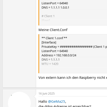
ListenPort = 64940
DNS = 1.1.1.1 1.0.0.1
# Client 1
[Peer]
PublicKey = ################# (Client 1 pu
AllowedIPs = 0.0.0.0/24
Meine Client.Conf
# Client 2
** Client 1.conf **
[Peer]
[Interface]
PublicKey = ################# (Client 2 pu
PrivateKey = ################# (Client 1 p
AllowedIPs = 0.0.0.0/24
ListenPort = 64940
Address = 192.168.0.0/24
DNS = 1.1.1.1
MTU = 1420
[Peer]
PublicKey = ################# (Server pub
Von extern kann ich den Raspberry nicht 
AllowedIPs = 0.0.0.0/0, ::/0
Endpoint = meine-ddns.de:64940
PersistentKeepalive = 30
16 Juni 2025
Hallo
@GeMa25
,
die ddns-Adresse ist erreichbar?