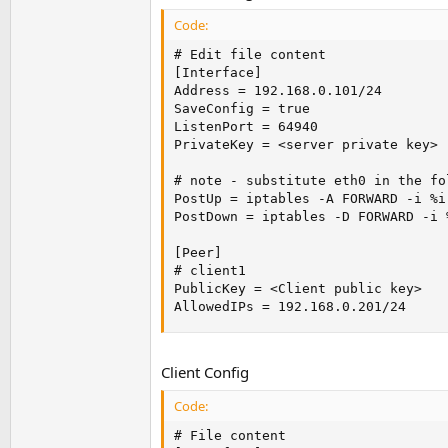
Code:
# Edit file content

[Interface]

Address = 192.168.0.101/24

SaveConfig = true

ListenPort = 64940

PrivateKey = <server private key>

# note - substitute eth0 in the fo
PostUp = iptables -A FORWARD -i %i
PostDown = iptables -D FORWARD -i 
[Peer]

# client1

PublicKey = <Client public key>

AllowedIPs = 192.168.0.201/24
Client Config
Code:
# File content
