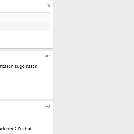
#6
#7
dressen zugelassen.
#8
ortieren? Da hat