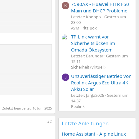
7590AX - Huawei FTTR F50
K
Main und DHCP Probleme
Letzter: Knoppix
Gestern um
23:00
AVM Fritz!Box
TP-Link warnt vor
Sicherheitslücken im
Omada-Ökosystem
Letzter: Barungar
Gestern um
15:11
Sicherheit (virtuell)
Unzuverlässiger Betrieb von
J
Reolink Argus Eco Ultra 4K
Akku Solar
Letzter: JanJa2026
Gestern um
14:37
Reolink
Zuletzt bearbeitet:
16 Juni 2025
#2
Letzte Anleitungen
Home Assistant - Alpine Linux