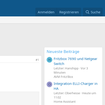
Anmelden
Registrieren
Suche
Neueste Beiträge
Fritzbox 7690 und Netgear
#1
H
Switch
Letzter: Hanshipp
Vor 3
Minuten
AVM Fritz!Box
Integration ELLI-Charger in
O
HA
Letzter: Oberhesse
Heute um
11:02
Home Assistant