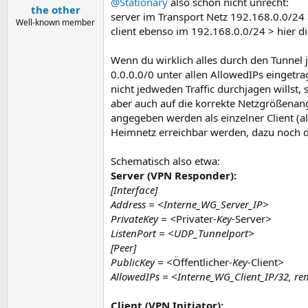
@Stationary
also schon nicht unrecht:
the other
server im Transport Netz 192.168.0.0/24 >
Well-known member
client ebenso im 192.168.0.0/24 > hier di
Wenn du wirklich alles durch den Tunnel j
0.0.0.0/0 unter allen AllowedIPs eingetrage
nicht jedweden Traffic durchjagen willst
aber auch auf die korrekte Netzgrößenanga
angegeben werden als einzelner Client (al
Heimnetz erreichbar werden, dazu noch di
Schematisch also etwa:
Server (VPN Responder):
[Interface]
Address = <Interne_WG_Server_IP>
PrivateKey = <
Privater
-Key-
Server
>
ListenPort = <UDP_Tunnelport>
[Peer]
PublicKey = <
Öffentlicher
-Key-
Client
>
AllowedIPs = <Interne_WG_Client_IP/32, re
Client (VPN Initiator):