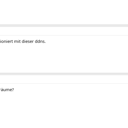
oniert mit dieser ddns.
sräume?