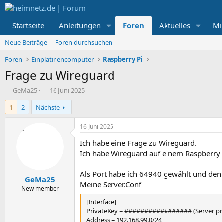
Startseite
Anleitungen
Foren
Aktuelles
Mi
Neue Beiträge
Foren durchsuchen
Foren
Einplatinencomputer
Raspberry Pi
Frage zu Wireguard
E
E
GeMa25
16 Juni 2025
r
r
1
2
Nächste
s
s
t
t
e
e
16 Juni 2025
l
l
Ich habe eine Frage zu Wireguard.
l
l
e
t
Ich habe Wireguard auf einem Raspberry P
r
a
m
Als Port habe ich 64940 gewählt und den 
GeMa25
Meine Server.Conf
New member
[Interface]
PrivateKey = ################# (Server pri
Address = 192.168.99.0/24