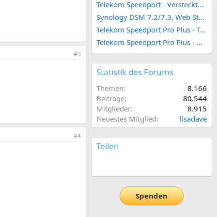
Telekom Speedport - Versteckte Konfigurationen
Synology DSM 7.2/7.3, Web Station 4, Webdienst und Webportal erstellen (ehemals vHost)
Telekom Speedport Pro Plus - Telefonie einrichten
Telekom Speedport Pro Plus - Netzwerk einrichten
#3
Statistik des Forums
Themen
8.166
Beiträge
80.544
Mitglieder
8.915
Neuestes Mitglied
lisadave
#4
Teilen
E-Mail
Link
Spenden