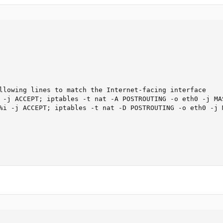
llowing lines to match the Internet-facing interface

 -j ACCEPT; iptables -t nat -A POSTROUTING -o eth0 -j MAS
%i -j ACCEPT; iptables -t nat -D POSTROUTING -o eth0 -j M