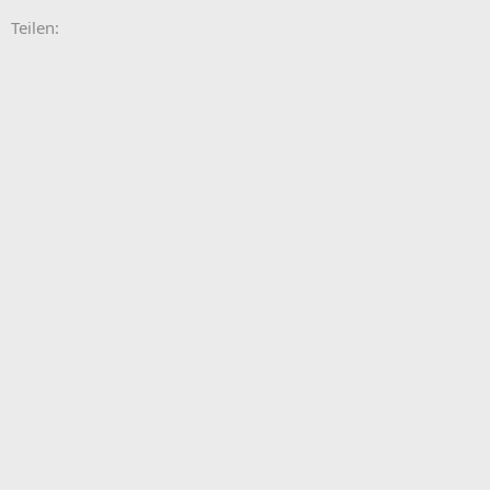
E-Mail
Link
Teilen: