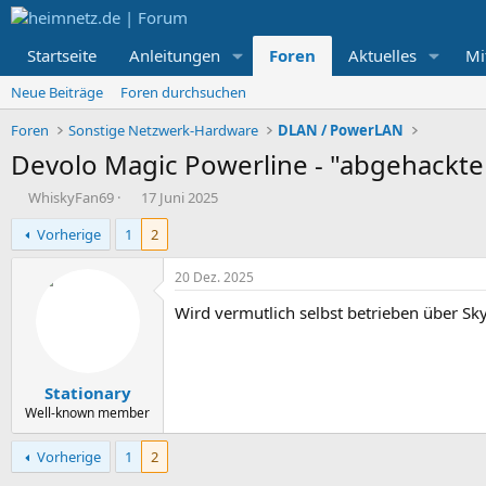
Startseite
Anleitungen
Foren
Aktuelles
Mi
Neue Beiträge
Foren durchsuchen
Foren
Sonstige Netzwerk-Hardware
DLAN / PowerLAN
Devolo Magic Powerline - "abgehackt
E
E
WhiskyFan69
17 Juni 2025
r
r
Vorherige
1
2
s
s
t
t
e
e
20 Dez. 2025
l
l
Wird vermutlich selbst betrieben über Sk
l
l
e
t
r
a
m
Stationary
Well-known member
Vorherige
1
2