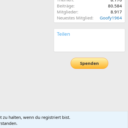
Beiträge
80.584
Mitglieder
8.917
Neuestes Mitglied
Goofy1964
Teilen
E-Mail
Link
Spenden
zu halten, wenn du registriert bist.
rstanden.
utzungsbedingungen
Datenschutz
Hilfe und Impressum
Start
R