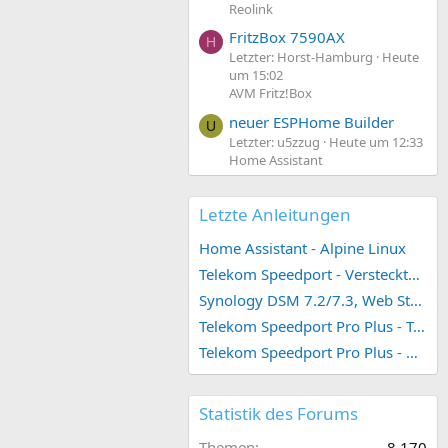
Reolink
FritzBox 7590AX
H
Letzter: Horst-Hamburg
Heute
um 15:02
AVM Fritz!Box
neuer ESPHome Builder
U
Letzter: u5zzug
Heute um 12:33
Home Assistant
Letzte Anleitungen
Home Assistant - Alpine Linux
Telekom Speedport - Versteckte Konfigurationen
Synology DSM 7.2/7.3, Web Station 4, Webdienst und Webportal erstellen (ehemals vHost)
Telekom Speedport Pro Plus - Telefonie einrichten
Telekom Speedport Pro Plus - Netzwerk einrichten
Statistik des Forums
Themen
8.170