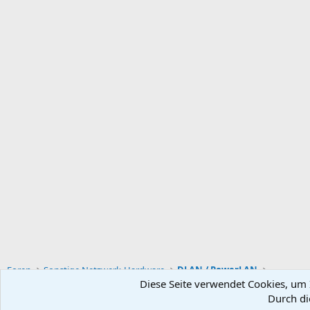
Foren
Sonstige Netzwerk-Hardware
DLAN / PowerLAN
Diese Seite verwendet Cookies, um I
Durch di
Default-Theme