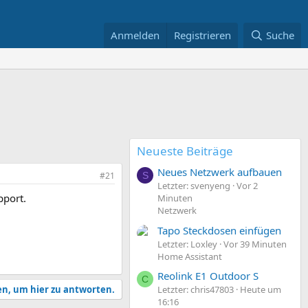
Anmelden
Registrieren
Suche
Neueste Beiträge
Neues Netzwerk aufbauen
#21
S
Letzter: svenyeng
Vor 2
pport.
Minuten
Netzwerk
Tapo Steckdosen einfügen
Letzter: Loxley
Vor 39 Minuten
Home Assistant
Reolink E1 Outdoor S
C
en, um hier zu antworten.
Letzter: chris47803
Heute um
16:16