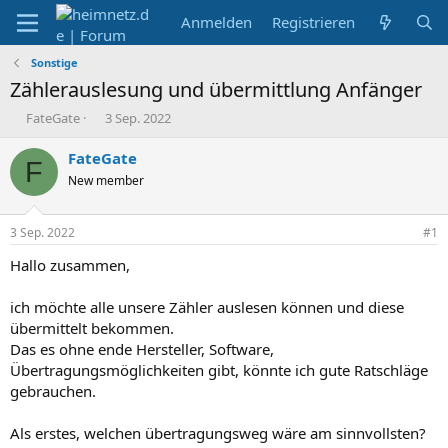
Anmelden
Registrieren
Sonstige
Zählerauslesung und übermittlung Anfänger
E
E
FateGate
3 Sep. 2022
r
r
s
s
FateGate
F
t
t
New member
e
e
l
l
l
l
3 Sep. 2022
#1
e
t
r
a
Hallo zusammen,
m
ich möchte alle unsere Zähler auslesen können und diese
übermittelt bekommen.
Das es ohne ende Hersteller, Software,
Übertragungsmöglichkeiten gibt, könnte ich gute Ratschläge
gebrauchen.
Als erstes, welchen übertragungsweg wäre am sinnvollsten?