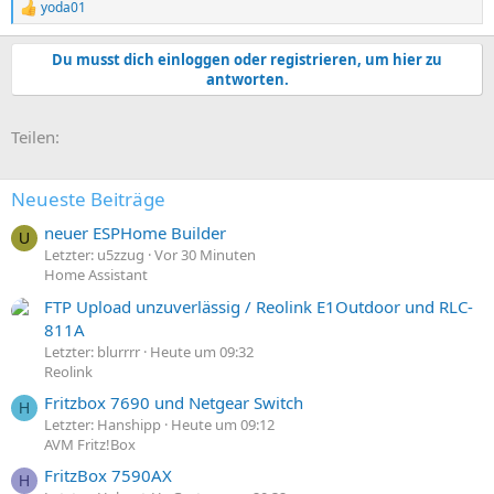
yoda01
R
e
a
Du musst dich einloggen oder registrieren, um hier zu
k
antworten.
t
i
o
E-Mail
Link
Teilen:
n
e
n
:
Neueste Beiträge
neuer ESPHome Builder
U
Letzter: u5zzug
Vor 30 Minuten
Home Assistant
FTP Upload unzuverlässig / Reolink E1Outdoor und RLC-
811A
Letzter: blurrrr
Heute um 09:32
Reolink
Fritzbox 7690 und Netgear Switch
H
Letzter: Hanshipp
Heute um 09:12
AVM Fritz!Box
FritzBox 7590AX
H