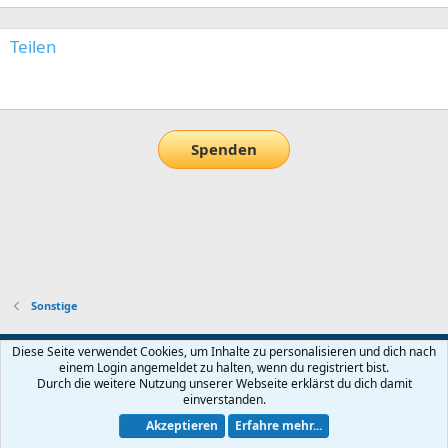
Teilen
E-Mail
Link
Spenden
Sonstige
Default-Theme
Diese Seite verwendet Cookies, um Inhalte zu personalisieren und dich nach
einem Login angemeldet zu halten, wenn du registriert bist.
Nutzungsbedingungen
Datenschutz
Hilfe und Impressum
Start
Durch die weitere Nutzung unserer Webseite erklärst du dich damit
R
einverstanden.
S
S
Akzeptieren
Erfahre mehr...
®
Community platform by XenForo
© 2010-2026 XenForo Ltd.