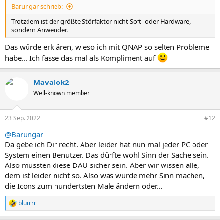
Barungar schrieb:
:
Trotzdem ist der größte Störfaktor nicht Soft- oder Hardware,
sondern Anwender.
Das würde erklären, wieso ich mit QNAP so selten Probleme
habe... Ich fasse das mal als Kompliment auf
Mavalok2
Well-known member
23 Sep. 2022
#12
@Barungar
Da gebe ich Dir recht. Aber leider hat nun mal jeder PC oder
System einen Benutzer. Das dürfte wohl Sinn der Sache sein.
Also müssten diese DAU sicher sein. Aber wir wissen alle,
dem ist leider nicht so. Also was würde mehr Sinn machen,
die Icons zum hundertsten Male ändern oder…
blurrrr
R
e