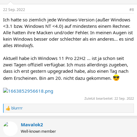
22 Sep. 2022
#8
Ich hatte so ziemlich jede Windows-Version (außer Windows
<3.1 bzw. Windows NT <4.0) auf mindestens einem Rechner.
Alle hatten ihre Macken und/oder Fehler. In meinen Augen ist
kein Windows besser oder schlechter als ein anderes... es sind
alles
Windoofs
.
Aktuell habe ich Windows 11 Pro 22H2 ... ist ja schon seit
zwei Tagen offiziell verfügbar. Ich muss allerdings zugeben,
dass ich erst gestern upgegraded habe, also einen Tag nach
dem Erscheinen. Bin am 20. nicht dazu gekommen.
Zuletzt bearbeitet:
22 Sep. 2022
blurrrr
R
e
a
Mavalok2
k
t
Well-known member
i