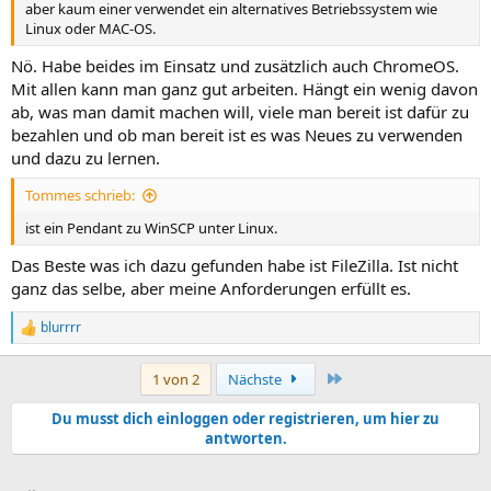
aber kaum einer verwendet ein alternatives Betriebssystem wie
Linux oder MAC-OS.
Nö. Habe beides im Einsatz und zusätzlich auch ChromeOS.
Mit allen kann man ganz gut arbeiten. Hängt ein wenig davon
ab, was man damit machen will, viele man bereit ist dafür zu
bezahlen und ob man bereit ist es was Neues zu verwenden
und dazu zu lernen.
Tommes schrieb:
ist ein Pendant zu WinSCP unter Linux.
Das Beste was ich dazu gefunden habe ist FileZilla. Ist nicht
ganz das selbe, aber meine Anforderungen erfüllt es.
blurrrr
R
e
a
Letzte
1 von 2
Nächste
k
t
Du musst dich einloggen oder registrieren, um hier zu
i
antworten.
o
n
e