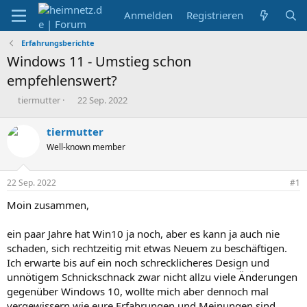
Anmelden
Registrieren
Erfahrungsberichte
Windows 11 - Umstieg schon
empfehlenswert?
E
E
tiermutter
22 Sep. 2022
r
r
s
s
tiermutter
t
t
Well-known member
e
e
l
l
l
l
22 Sep. 2022
#1
e
t
r
a
Moin zusammen,
m
ein paar Jahre hat Win10 ja noch, aber es kann ja auch nie
schaden, sich rechtzeitig mit etwas Neuem zu beschäftigen.
Ich erwarte bis auf ein noch schrecklicheres Design und
unnötigem Schnickschnack zwar nicht allzu viele Änderungen
gegenüber Windows 10, wollte mich aber dennoch mal
vergewissern wie eure Erfahrungen und Meinungen sind...