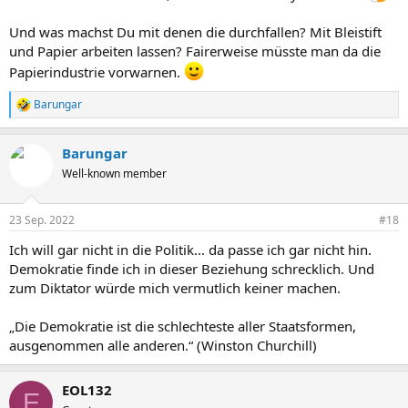
Und was machst Du mit denen die durchfallen? Mit Bleistift
und Papier arbeiten lassen? Fairerweise müsste man da die
Papierindustrie vorwarnen.
Barungar
R
e
a
Barungar
k
t
Well-known member
i
o
n
23 Sep. 2022
#18
e
n
Ich will gar nicht in die Politik... da passe ich gar nicht hin.
:
Demokratie finde ich in dieser Beziehung schrecklich. Und
zum Diktator würde mich vermutlich keiner machen.
„Die Demokratie ist die schlechteste aller Staatsformen,
ausgenommen alle anderen.“ (Winston Churchill)
EOL132
E