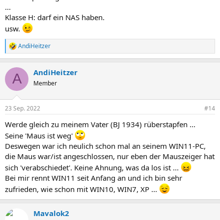
...
Klasse H: darf ein NAS haben.
usw.
AndiHeitzer
R
e
a
AndiHeitzer
k
A
t
Member
i
o
n
23 Sep. 2022
#14
e
n
Werde gleich zu meinem Vater (BJ 1934) rüberstapfen ...
:
Seine 'Maus ist weg'
Deswegen war ich neulich schon mal an seinem WIN11-PC,
die Maus war/ist angeschlossen, nur eben der Mauszeiger hat
sich 'verabschiedet'. Keine Ahnung, was da los ist ...
Bei mir rennt WIN11 seit Anfang an und ich bin sehr
zufrieden, wie schon mit WIN10, WIN7, XP ...
Mavalok2