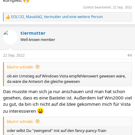
Zuletzt bearbeitet:
22 Sep. 2022
EOL132
,
Mavalok2
,
tiermutter
und eine weitere Person
R
e
a
tiermutter
k
t
Well-known member
i
o
n
22 Sep. 2022
#4
e
n
blurrrr schrieb:
:
ob ein Umstieg auf Windows Vista empfehlenswert gewesen wäre,
da wäre die Antwort die gleiche gewesen
Das musste man sich ja nur anschauen und man hat schon
gesehen, dass es eine Bastelei ist. Außerdem lief Win2000 viel
zu gut, da bin ich nicht auf die Idee gekommen mich für Vista
zu interessieren
blurrrr schrieb:
oder willst Du "zwingend" mit auf den fancy-pancy-Train