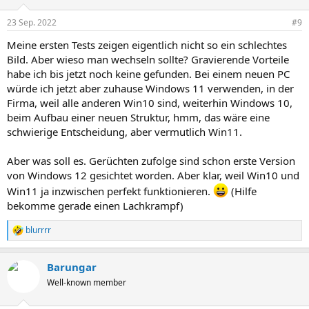
o
n
23 Sep. 2022
#9
e
n
Meine ersten Tests zeigen eigentlich nicht so ein schlechtes
:
Bild. Aber wieso man wechseln sollte? Gravierende Vorteile
habe ich bis jetzt noch keine gefunden. Bei einem neuen PC
würde ich jetzt aber zuhause Windows 11 verwenden, in der
Firma, weil alle anderen Win10 sind, weiterhin Windows 10,
beim Aufbau einer neuen Struktur, hmm, das wäre eine
schwierige Entscheidung, aber vermutlich Win11.
Aber was soll es. Gerüchten zufolge sind schon erste Version
von Windows 12 gesichtet worden. Aber klar, weil Win10 und
Win11 ja inzwischen perfekt funktionieren.
(Hilfe
bekomme gerade einen Lachkrampf)
blurrrr
R
e
a
Barungar
k
t
Well-known member
i
o