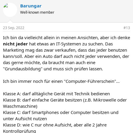
a
Barungar
k
t
Well-known member
i
o
n
23 Sep. 2022
#13
e
n
Ich bin da vielleicht allein in meinen Ansichten, aber ich denke
:
nicht jeder
hat etwas an IT-Systemen zu suchen. Das
Marketing mag das zwar verkaufen, dass das jeder benutzen
kann/soll. Aber ein Auto darf auch nicht jeder verwenden, der
das gerne möchte, da braucht man auch eine
"Grundausbildung" und muss sich prüfen lassen.
Ich bin immer noch für einen "Computer-Führerschein"...
Klasse A: darf alltägliche Gerät mit Technik bedienen
Klasse B: darf einfache Geräte besitzen (z.B. Mikrowelle oder
Waschmaschine)
Klasse C: darf Smartphones oder Computer besitzen und
unter Aufsicht nutzen
Klasse D: wie C nur ohne Aufsicht, aber alle 2 Jahre
Kontrollprüfung