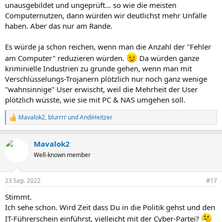
unausgebildet und ungeprüft... so wie die meisten
Computernutzen, dann würden wir deutlichst mehr Unfälle
haben. Aber das nur am Rande.
Es würde ja schon reichen, wenn man die Anzahl der "Fehler
am Computer" reduzieren würden.
Da würden ganze
kriminielle Industrien zu grunde gehen, wenn man mit
Verschlüsselungs-Trojanern plötzlich nur noch ganz wenige
"wahnsinnige" User erwischt, weil die Mehrheit der User
plötzlich wüsste, wie sie mit PC & NAS umgehen soll.
Mavalok2
,
blurrrr
und
AndiHeitzer
R
e
a
Mavalok2
k
t
Well-known member
i
o
n
23 Sep. 2022
#17
e
n
Stimmt.
:
Ich sehe schon. Wird Zeit dass Du in die Politik gehst und den
IT-Führerschein einführst, vielleicht mit der Cyber-Partei?