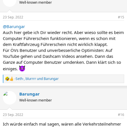
Well-known member
23 Sep. 2022
#15
@Barungar
Auch hier gebe ich Dir wieder recht. Aber wieso sollte es beim
Computer Führerschein funktionieren, wenn es schon mit
dem Kraftfahrzeug Führerschein nicht wirklich klappt.
Für ÖVs Benutzer und unverbesserliche Optimisten: Auf
YouTube gehen und Dashcam Videos ansehen. Dann das
Ganze auf Computer Benutzer umdenken. Dann klärt sich so
einiges.
-Seth-
,
blurrrr
und
Barungar
R
e
a
Barungar
k
t
Well-known member
i
o
n
23 Sep. 2022
#16
e
n
Ich würde einfach mal sagen, wären alle Verkehrsteilnehmer
: