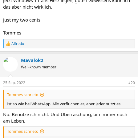
jetzt Windows 11 ans Herz legen, guten Gewissens kann ich
das aber nicht wirklich.
Just my two cents
Tommes
Alfredo
R
e
a
Mavalok2
k
t
Well-known member
i
o
n
25 Sep. 2022
#20
e
n
Tommes schrieb:
:
Ist so wie bei WhatsApp. Alle verfluchen es, aber jeder nutzt es.
Nö. Benutze ich nicht. Und Überraschung, bin immer noch
am Leben.
Tommes schrieb: