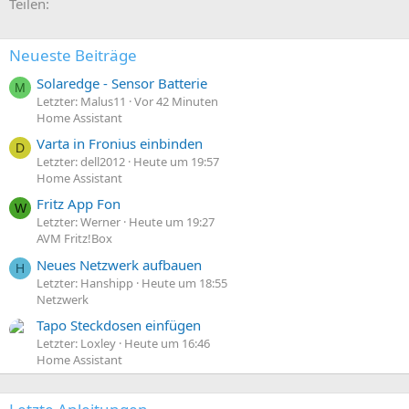
E-Mail
Link
n
Teilen:
:
Neueste Beiträge
Solaredge - Sensor Batterie
M
Letzter: Malus11
Vor 42 Minuten
Home Assistant
Varta in Fronius einbinden
D
Letzter: dell2012
Heute um 19:57
Home Assistant
Fritz App Fon
W
Letzter: Werner
Heute um 19:27
AVM Fritz!Box
Neues Netzwerk aufbauen
H
Letzter: Hanshipp
Heute um 18:55
Netzwerk
Tapo Steckdosen einfügen
Letzter: Loxley
Heute um 16:46
Home Assistant