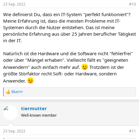
n
23 Sep. 2022
#10
e
n
Wie definierst Du, dass ein IT-System "perfekt funktioniert"?
:
Meine Erfahrung ist, dass die meisten Probleme mit IT-
Systemen durch die Nutzer entstehen. Das ist meine
persönliche Erfahrung aus über 25 Jahren beruflicher Tätigkeit
in der IT.
Natürlich ist die Hardware und die Software nicht "fehlerfrei"
oder über "Mängel erhaben". Vielleicht fällt es "geeigneten
Anwendern" auch einfach mehr auf.
Trotzdem ist der
größte Störfaktor nicht Soft- oder Hardware, sondern
Anwender.
blurrrr
R
e
a
tiermutter
k
t
Well-known member
i
o
n
23 Sep. 2022
#11
e
n